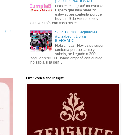
¡SORTEO NACIONAL!
Hola chicas! ¿Qué tal estáis?
Espero que muy bien! Yo
estoy super contenta porque
hoy, día 9 de Enero , estoy
otra vez más con vosotras cel...
antigua
SORTEO 200 Seguidores
#Elisabeth #Llorca
[CERRADO]
Hola chicas!! Hoy estoy super
contenta porque como ya
sabeis, he llegado a 200
seguidores!! :D Cuando empezé con el blog,
no sabía si la gen...
Live Stories and Insight