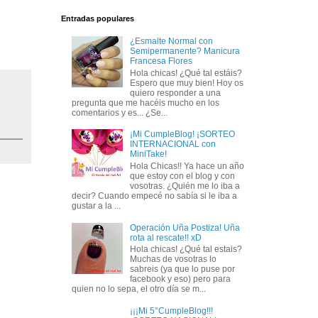
Entradas populares
¿Esmalte Normal con
Semipermanente? Manicura
Francesa Flores
Hola chicas! ¿Qué tal estáis?
Espero que muy bien! Hoy os
quiero responder a una
pregunta que me hacéis mucho en los
comentarios y es... ¿Se...
¡Mi CumpleBlog! ¡SORTEO
INTERNACIONAL con
MiniTake!
Hola Chicas!! Ya hace un año
que estoy con el blog y con
vosotras. ¿Quién me lo iba a
decir? Cuando empecé no sabía si le iba a
gustar a la ...
Operación Uña Postiza! Uña
rota al rescate!! xD
Hola chicas! ¿Qué tal estais?
Muchas de vosotras lo
sabreis (ya que lo puse por
facebook y eso) pero para
quien no lo sepa, el otro día se m...
¡¡¡Mi 5°CumpleBlog!!!