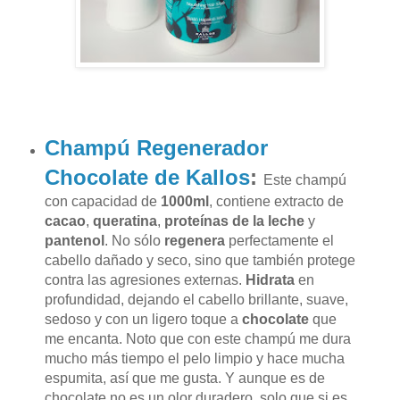
Champú Regenerador
Chocolate de Kallos
:
Este champú
con capacidad de
1000ml
,
contiene extracto de
cacao
,
queratina
,
proteínas de la leche
y
pantenol
. No sólo
regenera
perfectamente el
cabello dañado y seco, sino que también protege
contra las agresiones externas.
Hidrata
en
profundidad, dejando el cabello brillante, suave,
sedoso y con un ligero toque a
chocolate
que
me encanta. Noto que con este champú me dura
mucho más tiempo el pelo limpio y hace mucha
espumita, así que me gusta. Y aunque es de
chocolate no es un olor duradero, solo que si es