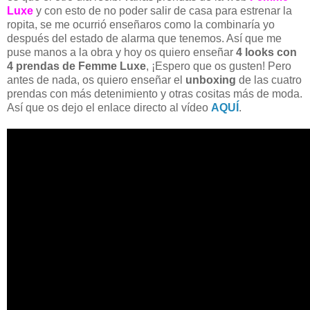
Luxe
y con esto de no poder salir de casa para estrenar la
ropita, se me ocurrió enseñaros como la combinaría yo
después del estado de alarma que tenemos. Así que me
puse manos a la obra y hoy os quiero enseñar
4 looks con
4 prendas de Femme Luxe
, ¡Espero que os gusten! Pero
antes de nada, os quiero enseñar el
unboxing
de las cuatro
prendas con más detenimiento y otras cositas más de moda.
Así que os dejo el enlace directo al vídeo
AQUÍ
.