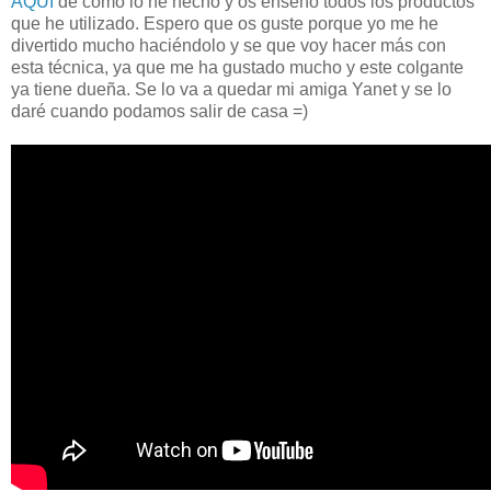
AQUÍ
de como lo he hecho y os enseño todos los productos
que he utilizado. Espero que os guste porque yo me he
divertido mucho haciéndolo y se que voy hacer más con
esta técnica, ya que me ha gustado mucho y este colgante
ya tiene dueña. Se lo va a quedar mi amiga Yanet y se lo
daré cuando podamos salir de casa =)