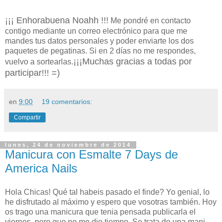
¡¡¡ Enhorabuena Noahh !!!
Me pondré en contacto
contigo mediante un correo electrónico para que me
mandes tus datos personales y poder enviarte los dos
paquetes de pegatinas. Si en 2 días no me respondes,
¡¡¡Muchas gracias a todas por
vuelvo a sortearlas.
participar!!! =)
en
9:00
19 comentarios:
Compartir
lunes, 24 de noviembre de 2014
Manicura con Esmalte 7 Days de
America Nails
Hola Chicas! Qué tal habeis pasado el finde? Yo genial, lo
he disfrutado al máximo y espero que vosotras también. Hoy
os trago una manicura que tenia pensada publicarla el
viernes, pero que no me dio tiempo. Se trata de una mani