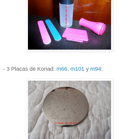
- 3 Placas de Konad:
m66
,
m101
y
m94
: