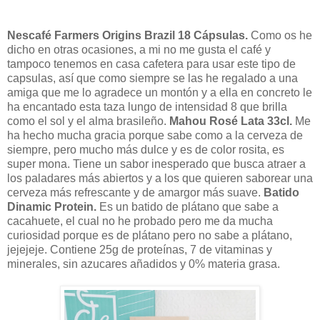
Nescafé Farmers Origins Brazil 18 Cápsulas.
Como os he
dicho en otras ocasiones, a mi no me gusta el café y
tampoco tenemos en casa cafetera para usar este tipo de
capsulas, así que como siempre se las he regalado a una
amiga que me lo agradece un montón y a ella en concreto le
ha encantado esta taza lungo de intensidad 8 que brilla
como el sol y el alma brasileño.
Mahou Rosé Lata 33cl.
Me
ha hecho mucha gracia porque sabe como a la cerveza de
siempre, pero mucho más dulce y es de color rosita, es
super mona. Tiene un sabor inesperado que busca atraer a
los paladares más abiertos y a los que quieren saborear una
cerveza más refrescante y de amargor más suave.
Batido
Dinamic Protein.
Es un batido de plátano que sabe a
cacahuete, el cual no he probado pero me da mucha
curiosidad porque es de plátano pero no sabe a plátano,
jejejeje. Contiene 25g de proteínas, 7 de vitaminas y
minerales, sin azucares añadidos y 0% materia grasa.