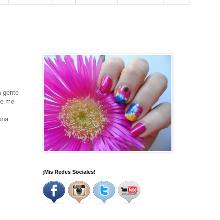
a gente
ue me
una
¡Mis Redes Sociales!