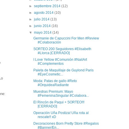
►
septiembre 2014
(12)
►
agosto 2014
(10)
►
julio 2014
(13)
►
junio 2014
(16)
▼
mayo 2014
(14)
Germanie de Capuccini For Men #Review
#Colaboración
SORTEO 200 Seguidores #Elisabeth
#Llorca [CERRADO]
I Love Yellow #Comunión #NailArt
e
#Complementos
Paleta de Maquillaje de Guylond Paris
#EyeCosmetic...
Lo
Moda: Patas de gallo #Reto
#OrquideaRadiante
Muestras Premium: Mayo
one:
#FemeninaSingular #Colabora...
El Rincón de Paqui + SORTEO!!!
[CERRADO]
Operación Uña Postiza! Uña rota al
rescate!! xD
Decoraciones Born Pretty Store #Regalos
#Banner/En...