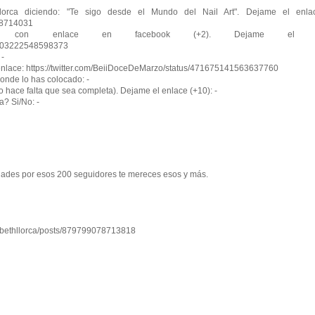
orca diciendo: "Te sigo desde el Mundo del Nail Art". Dejame el enlac
948714031
 con enlace en facebook (+2). Dejame el en
10203222548598373
 -
el enlace: https://twitter.com/BeiiDoceDeMarzo/status/471675141563637760
donde lo has colocado: -
o hace falta que sea completa). Dejame el enlace (+10): -
a? Si/No: -
dades por esos 200 seguidores te mereces esos y más.
sabethllorca/posts/879799078713818