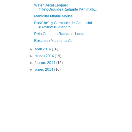
Water Decal Leopard
#RetoOrquídeaRadiante #AnimalP...
Manicura Minnie Mouse
Ro&Che's y Germanie de Capuccini
#Review #Colabora...
Reto Orquidea Radiante: Lunares
Resumen Manicuras Abril
►
abril 2014
(16)
►
marzo 2014
(19)
►
febrero 2014
(15)
►
enero 2014
(10)