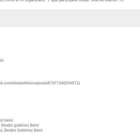
04
book.com/elisabethllorca/posts/879773482049711
ez beiro
Beatriz gutiérrez Beiro
a: Beatriz Gutiérrez Beiro