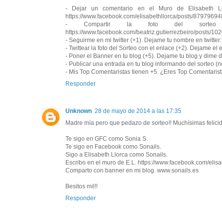
- Dejar un comentario en el Muro de Elisabeth Ll
https://www.facebook.com/elisabethllorca/posts/879796
- Compartir la foto del sorteo
https://www.facebook.com/beatriz.gutierrezbeiro/posts/
- Seguirme en mi twitter (+1). Dejame tu nombre en twitter:
- Twittear la foto del Sorteo con el enlace (+2). Dejame 
- Poner el Banner en tu blog (+5). Dejame tu blog y dime 
- Publicar una entrada en tu blog informando del sorteo (n
- Mis Top Comentaristas tienen +5. ¿Eres Top Comentarist
Responder
Unknown
28 de mayo de 2014 a las 17:35
Madre mía pero que pedazo de sorteo!! Muchísimas felici
Te sigo en GFC como Sonia S.
Te sigo en Facebook como Sonails.
Sigo a Elisabeth Llorca como Sonails.
Escribo en el muro de E.L. https://www.facebook.com/eli
Comparto con banner en mi blog. www.sonails.es
Besitos mil!!
Responder