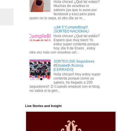
Hola chicas! ¿Qué tal estais?
Muchas de vosotras lo
sabreis (ya que lo puse por
facebook y eso) pero para
quien no lo sepa, el otro día se m...
¡¡¡Mi 5°CumpleBlog!!!
¡SORTEO NACIONAL!
Hola chicas! ¿Qué tal estáis?
Espero que muy bien! Yo
estoy super contenta porque
hoy, día 9 de Enero , estoy
otra vez más con vosotras cel...
SORTEO 200 Seguidores
#Elisabeth #Llorca
[CERRADO]
Hola chicas!! Hoy estoy super
contenta porque como ya
sabeis, he llegado a 200
seguidores!! :D Cuando empezé con el blog,
no sabía si la gen...
Live Stories and Insight