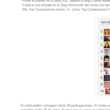
- Poner el Banner en tu blog (+5). Dejame tu blog y dime dond
- Publicar una entrada en tu blog informando del sorteo (no ha
- Mis Top Comentaristas tienen +5. ¿Eres Top Comentarista? 
En total podeis conseguir hasta 28 participaciones. El sorteo 
ganadora el día 25 de Junio. Espero que os guste el sorteo tan