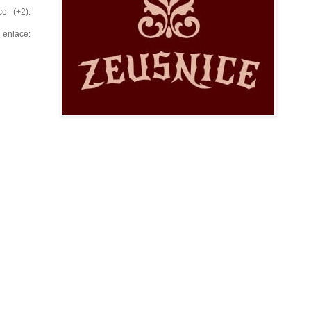
e (+2):
lace: