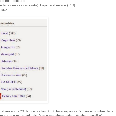
e lo has colocado:
ce falta que sea completa). Dejame el enlace (+10):
Si/No:
acabará el día 23 de Junio a las 00:00 hora española. Y daré el nombre de la
to como a mi organizarlo. Y que participeis todas. Mucha suerte!! =)