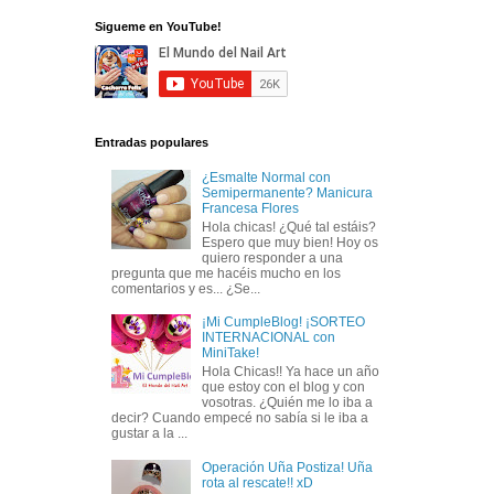
Sigueme en YouTube!
Entradas populares
¿Esmalte Normal con
Semipermanente? Manicura
Francesa Flores
Hola chicas! ¿Qué tal estáis?
Espero que muy bien! Hoy os
quiero responder a una
pregunta que me hacéis mucho en los
comentarios y es... ¿Se...
¡Mi CumpleBlog! ¡SORTEO
INTERNACIONAL con
MiniTake!
Hola Chicas!! Ya hace un año
que estoy con el blog y con
vosotras. ¿Quién me lo iba a
decir? Cuando empecé no sabía si le iba a
gustar a la ...
Operación Uña Postiza! Uña
rota al rescate!! xD