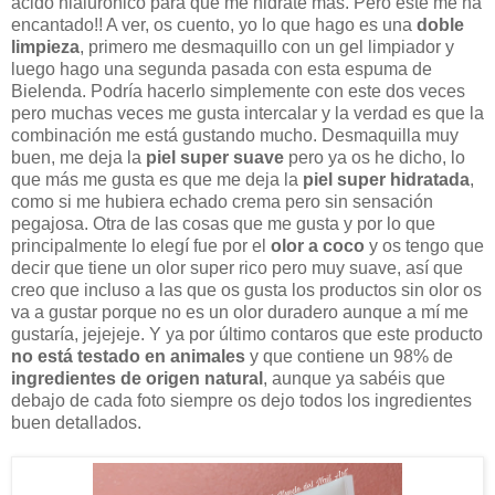
ácido hialurónico para que me hidrate más. Pero este me ha
encantado!! A ver, os cuento, yo lo que hago es una
doble
limpieza
, primero me desmaquillo con un gel limpiador y
luego hago una segunda pasada con esta espuma de
Bielenda. Podría hacerlo simplemente con este dos veces
pero muchas veces me gusta intercalar y la verdad es que la
combinación me está gustando mucho. Desmaquilla muy
buen, me deja la
piel super suave
pero ya os he dicho, lo
que más me gusta es que me deja la
piel super hidratada
,
como si me hubiera echado crema pero sin sensación
pegajosa. Otra de las cosas que me gusta y por lo que
principalmente lo elegí fue por el
olor a coco
y os tengo que
decir que tiene un olor super rico pero muy suave, así que
creo que incluso a las que os gusta los productos sin olor os
va a gustar porque no es un olor duradero aunque a mí me
gustaría, jejejeje. Y ya por último contaros que este producto
no está testado en animales
y que contiene un 98% de
ingredientes de origen natural
, aunque ya sabéis que
debajo de cada foto siempre os dejo todos los ingredientes
buen detallados.