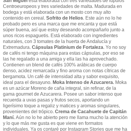
San Miguel
está
e
laborada con tres variedades de lúpulos
Centroeuropeos y tres variedades de malta. Madurada en
bodega y está elaborada con un mosto con muy alto
contenido en cereal.
Sofrito de Helios
. Este aún no lo he
probado pero es una marca que me encanta y que está
súper buena, así que estoy deseando acompañarlo junto a
unos ricos espaguetis. Está elaborado con ingredientes
naturales, con 3 tomates de la huerta de Andalucía y
Extremadura.
Cápsulas Platinium de Fortaleza
. Yo no soy
de cafés ni tengo máquina para estas cápsulas, por eso se
las he regalado a una amiga y ella las ha aprovechado.
Contienen un blend de cafés 100% arábicas de cuerpo
denso, acidez remarcada y fino aroma con notas cítricas de
bergamota.
Un café de intensidad alta y sabor exquisito,
ideal para el desayuno.
Moka Intenso de Azucarera.
Moka
es un azúcar Moreno de caña integral, sin refinar, de la
gama gourmet de Azucarera.
Posee un sabor intenso que
recuerda a uvas pasas y frutos secos, aportando un
ligerísimo toque a regaliz y matices y aromas singulares,
provenientes del trópico.
Crema de Cacahuete de Capitán
Maní.
Aún no lo he abierto pero me llama mucho la atención
y lo que más me gusta es que viene en formatos
individuales. Ya os contaré por Instagram Stories que me ha