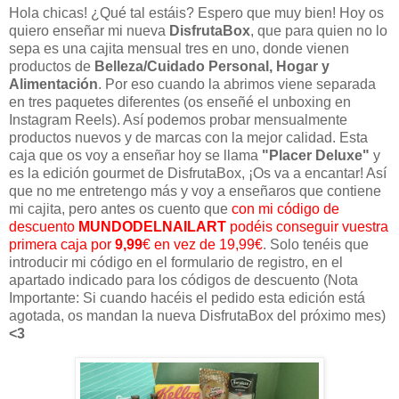
Hola chicas! ¿Qué tal estáis? Espero que muy bien! Hoy os
quiero enseñar mi nueva
DisfrutaBox
, que para quien no lo
sepa es una cajita mensual tres en uno, donde vienen
productos de
Belleza/Cuidado Personal, Hogar y
Alimentación
. Por eso cuando la abrimos viene separada
en tres paquetes diferentes (os enseñé el unboxing en
Instagram Reels). Así podemos probar mensualmente
productos nuevos y de marcas con la mejor calidad. Esta
caja que os voy a enseñar hoy se llama
"Placer Deluxe"
y
es la edición gourmet de DisfrutaBox, ¡Os va a encantar! Así
que no me entretengo más y voy a enseñaros que contiene
mi cajita, pero antes os cuento que
con mi código de
descuento
MUNDODELNAILART
podéis conseguir vuestra
primera caja por
9,99
€ en vez de 19,99€
. Solo tenéis que
introducir mi código en el formulario de registro, en el
apartado indicado para los códigos de descuento (Nota
Importante: Si cuando hacéis el pedido esta edición está
agotada, os mandan la nueva DisfrutaBox del próximo mes)
<3