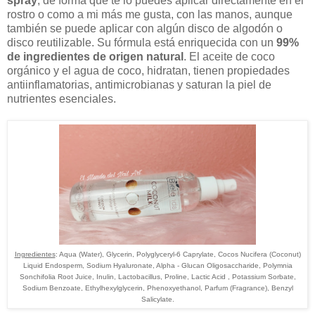
spray
, de forma que te lo puedes aplicar directamente en el
rostro o como a mi más me gusta, con las manos, aunque
también se puede aplicar con algún disco de algodón o
disco reutilizable. Su fórmula está enriquecida con un
99%
de ingredientes de origen natural
. El aceite de coco
orgánico y el agua de coco, hidratan, tienen propiedades
antiinflamatorias, antimicrobianas y saturan la piel de
nutrientes esenciales.
Ingredientes
: Aqua (Water), Glycerin, Polyglyceryl-6 Caprylate, Cocos Nucifera (Coconut)
Liquid Endosperm, Sodium Hyaluronate, Alpha - Glucan Oligosaccharide, Polymnia
Sonchifolia Root Juice, Inulin, Lactobacillus, Proline, Lactic Acid , Potassium Sorbate,
Sodium Benzoate, Ethylhexylglycerin, Phenoxyethanol, Parfum (Fragrance), Benzyl
Salicylate.