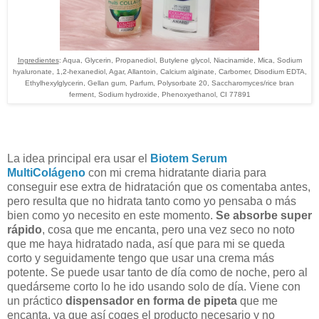
Ingredientes
: Aqua, Glycerin, Propanediol, Butylene glycol, Niacinamide, Mica, Sodium
hyaluronate, 1,2-hexanediol, Agar, Allantoin, Calcium alginate, Carbomer, Disodium EDTA,
Ethylhexylglycerin, Gellan gum, Parfum, Polysorbate 20, Saccharomyces/rice bran
ferment, Sodium hydroxide, Phenoxyethanol, CI 77891
La idea principal era usar el
Biotem
Serum
MultiColágeno
con mi crema hidratante diaria para
conseguir ese extra de hidratación que os comentaba antes,
pero resulta que no hidrata tanto como yo pensaba o más
bien como yo necesito en este momento.
Se absorbe super
rápido
, cosa que me encanta, pero una vez seco no noto
que me haya hidratado nada, así que para mi se queda
corto y seguidamente tengo que usar una crema más
potente. Se puede usar tanto de día como de noche, pero al
quedárseme corto lo he ido usando solo de día. Viene con
un práctico
dispensador en forma de pipeta
que me
encanta, ya que así coges el producto necesario y no