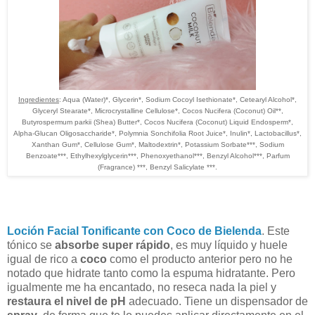
Ingredientes
: Aqua (Water)*, Glycerin*, Sodium Cocoyl Isethionate*, Cetearyl Alcohol*,
Glyceryl Stearate*, Microcrystalline Cellulose*, Cocos Nucifera (Coconut) Oil**,
Butyrospermum parkii (Shea) Butter*, Cocos Nucifera (Coconut) Liquid Endosperm*,
Alpha-Glucan Oligosaccharide*, Polymnia Sonchifolia Root Juice*, Inulin*, Lactobacillus*,
Xanthan Gum*, Cellulose Gum*, Maltodextrin*, Potassium Sorbate***, Sodium
Benzoate***, Ethylhexylglycerin***, Phenoxyethanol***, Benzyl Alcohol***, Parfum
(Fragrance) ***, Benzyl Salicylate ***.
Loción Facial Tonificante con Coco de Bielenda
. Este
tónico se
absorbe super rápido
, es muy líquido y huele
igual de rico a
coco
como el producto anterior pero no he
notado que hidrate tanto como la espuma hidratante. Pero
igualmente me ha encantado, no reseca nada la piel y
restaura el nivel de pH
adecuado. Tiene un dispensador de