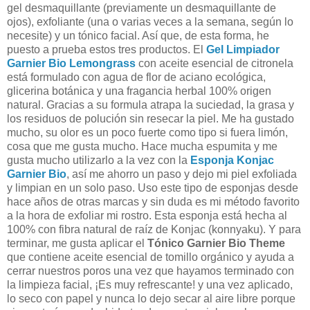
gel desmaquillante (previamente un desmaquillante de
ojos), exfoliante (una o varias veces a la semana, según lo
necesite) y un tónico facial. Así que, de esta forma, he
puesto a prueba estos tres productos. El
Gel Limpiador
Garnier Bio Lemongrass
con aceite esencial de citronela
está formulado con agua de flor de aciano ecológica,
glicerina botánica y una fragancia herbal 100% origen
natural. Gracias a su formula atrapa la suciedad, la grasa y
los residuos de polución sin resecar la piel. Me ha gustado
mucho, su olor es un poco fuerte como tipo si fuera limón,
cosa que me gusta mucho. Hace mucha espumita y me
gusta mucho utilizarlo a la vez con la
Esponja Konjac
Garnier Bio
, así me ahorro un paso y dejo mi piel exfoliada
y limpian en un solo paso. Uso este tipo de esponjas desde
hace años de otras marcas y sin duda es mi método favorito
a la hora de exfoliar mi rostro. Esta esponja está hecha al
100% con fibra natural de raíz de Konjac (konnyaku). Y para
terminar, me gusta aplicar el
Tónico Garnier Bio Theme
que contiene aceite esencial de tomillo orgánico y ayuda a
cerrar nuestros poros una vez que hayamos terminado con
la limpieza facial, ¡Es muy refrescante! y una vez aplicado,
lo seco con papel y nunca lo dejo secar al aire libre porque