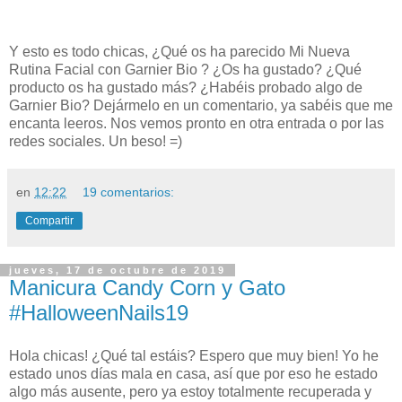
Y esto es todo chicas, ¿Qué os ha parecido Mi Nueva
Rutina Facial con Garnier Bio
? ¿Os ha gustado? ¿Qué
producto os ha gustado más
?
¿Habéis probado algo de
Garnier Bio?
Dejármelo en un comentario, ya sabéis que me
encanta leeros. Nos vemos pronto en otra entrada o por las
redes sociales. Un beso! =)
en
12:22
19 comentarios:
Compartir
jueves, 17 de octubre de 2019
Manicura Candy Corn y Gato
#HalloweenNails19
Hola chicas! ¿Qué tal estáis? Espero que muy bien! Yo he
estado unos días mala en casa, así que por eso he estado
algo más ausente, pero ya estoy totalmente recuperada y