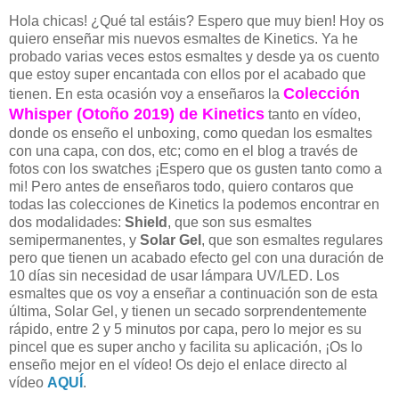
Hola chicas! ¿Qué tal estáis? Espero que muy bien! Hoy os
quiero enseñar mis nuevos esmaltes de Kinetics. Ya he
probado varias veces estos esmaltes y desde ya os cuento
que estoy super encantada con ellos por el acabado que
Colección
tienen. En esta ocasión voy a enseñaros la
Whisper (Otoño 2019) de Kinetics
tanto en vídeo,
donde os enseño el unboxing, como quedan los esmaltes
con una capa, con dos, etc; como en el blog a través de
fotos con los swatches ¡Espero que os gusten tanto como a
mi! Pero antes de enseñaros todo, quiero contaros que
todas las colecciones de Kinetics la podemos encontrar en
dos modalidades:
Shield
, que son sus esmaltes
semipermanentes, y
Solar Gel
, que son esmaltes regulares
pero que tienen un acabado efecto gel con una duración de
10 días sin necesidad de usar lámpara UV/LED. Los
esmaltes que os voy a enseñar a continuación son de esta
última, Solar Gel, y tienen un secado sorprendentemente
rápido, entre 2 y 5 minutos por capa, pero lo mejor es su
pincel que es super ancho y facilita su aplicación, ¡Os lo
enseño mejor en el vídeo! Os dejo el enlace directo al
vídeo
AQUÍ
.