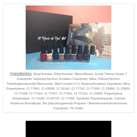
Ingredientes
:
Butyl Acetate, Ethyl Acetate, Nitrocellulose, Acetyl Tributyl Citrate,?
Copolymer, Isopropyl Alcohol, Acrylates Copolymer, Silica, N-Butyl Alcohol,
Trimethylpentanediyl Dibenzoate, May?contain [+/-]: Styrene/Acrylates Copolymer, Mica,
Polyethylene, CI 77891, CI 42090, CI 19140, CI 77742, CI 77000, CI 15880, CI 15850,
CI 77499, CI 77163, CI 77007, CI 77491, CI 77510, CI 15850, Polyethylene
Terephtalate, CI 74160, CI 60725, CI 77266, Synthetic Fluorphlogopite, Calcium
Aluminum Borosilicate, Bis (Glycidoxyphenyl) Propane / Bisaminomethylnorbornane
Copolymer, Tin Oxide.