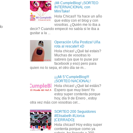
¡Mi CumpleBlog! ¡SORTEO
INTERNACIONAL con
MiniTake!
Hola Chicas!! Ya hace un año
que estoy con el blog y con
vosotras. ¿Quién me lo iba a
do
decir? Cuando empecé no sabía si le iba a
gustar a la ...
Operación Uña Postiza! Uña
rota al rescate!! xD
Hola chicas! ¿Qué tal estais?
Muchas de vosotras lo
sabreis (ya que lo puse por
facebook y eso) pero para
quien no lo sepa, el otro día se m...
¡¡¡Mi 5°CumpleBlog!!!
¡SORTEO NACIONAL!
Hola chicas! ¿Qué tal estáis?
Espero que muy bien! Yo
estoy super contenta porque
hoy, día 9 de Enero , estoy
otra vez más con vosotras cel...
SORTEO 200 Seguidores
#Elisabeth #Llorca
[CERRADO]
Hola chicas!! Hoy estoy super
contenta porque como ya