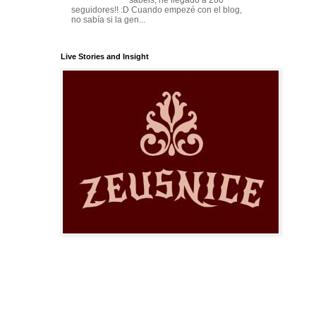
sabeis, he llegado a 200
seguidores!! :D Cuando empezé con el blog,
no sabía si la gen...
Live Stories and Insight