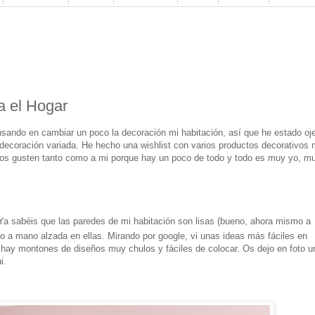
a el Hogar
sando en cambiar un poco la decoración mi habitación, así que he estado oj
ecoración variada. He hecho una wishlist con varios productos decorativos
 os gusten tanto como a mi porque hay un poco de todo y todo es muy yo, m
Ya sabéis que las paredes de mi habitación son lisas (bueno, ahora mismo a
go a mano alzada en ellas. Mirando por google, vi unas ideas más fáciles en
e hay montones de diseños muy chulos y fáciles de colocar. Os dejo en foto u
i.