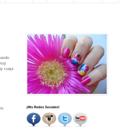
eando
 muy
uy cuqui
¡Mis Redes Sociales!
no