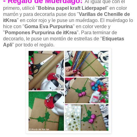
- Regalo de Muérdago:
Al igual que con el
primero, utilicé "
Bobina papel kraft Liderpapel
" en color
marrón y para decorarla puse dos
"
Varillas de Chenille de
itKrea
" en color rojo y le puse un muérdago. El muérdago lo
hice con
"
Goma Eva Purpurina
" en color verde y
"
Pompones Purpurina de
itKrea
". Para terminar de
decorarlo, le puse un montón de
estrellas de "
Etiquetas
Apli
" por todo el regalo.