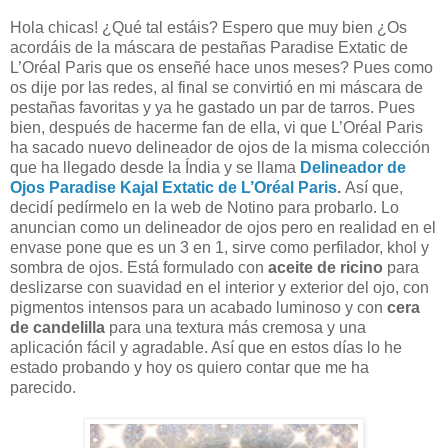
Hola chicas! ¿Qué tal estáis? Espero que muy bien ¿Os
acordáis de la máscara de pestañas Paradise Extatic de
L’Oréal Paris que os enseñé hace unos meses? Pues como
os dije por las redes, al final se convirtió en mi máscara de
pestañas favoritas y ya he gastado un par de tarros. Pues
bien, después de hacerme fan de ella, vi que L’Oréal Paris
ha sacado nuevo delineador de ojos de la misma colección
que ha llegado desde la Índia y se llama
Delineador de
Ojos Paradise Kajal Extatic de L’Oréal Paris
.
Así que,
decidí pedírmelo en la web de Notino para probarlo. Lo
anuncian como un delineador de ojos pero en realidad en el
envase pone que es un 3 en 1, sirve como perfilador, khol y
sombra de ojos. Está formulado con
aceite de ricino
para
deslizarse con suavidad en el interior y exterior del ojo, con
pigmentos intensos para un acabado luminoso y con
cera
de candelilla
para una textura más cremosa y una
aplicación fácil y agradable. Así que en estos días
lo he
estado probando y hoy os quiero contar que me ha
parecido.