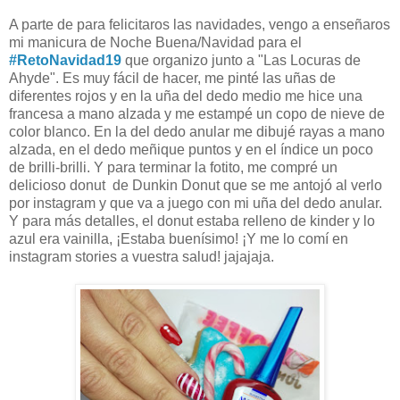
A parte de para felicitaros las navidades, vengo a enseñaros
mi manicura de Noche Buena/Navidad para el
#RetoNavidad19
que organizo junto a "Las Locuras de
Ahyde". Es muy fácil de hacer, me pinté las uñas de
diferentes rojos y en la uña del dedo medio me hice una
francesa a mano alzada y me estampé un copo de nieve de
color blanco. En la del dedo anular me dibujé rayas a mano
alzada, en el dedo meñique puntos y en el índice un poco
de brilli-brilli. Y para terminar la fotito, me compré un
delicioso donut de Dunkin Donut que se me antojó al verlo
por instagram y que va a juego con mi uña del dedo anular.
Y para más detalles, el donut estaba relleno de kinder y lo
azul era vainilla, ¡Estaba buenísimo! ¡Y me lo comí en
instagram stories a vuestra salud! jajajaja.