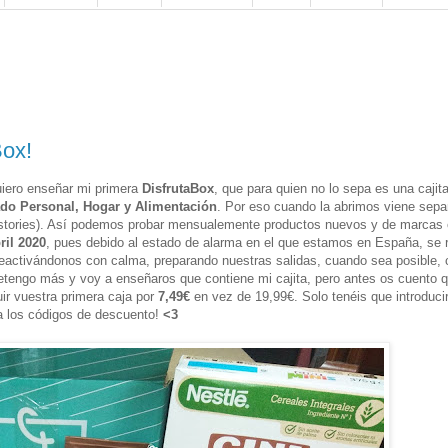
Box!
iero enseñar mi primera
DisfrutaBox
, que para quien no lo sepa es una cajit
ado Personal, Hogar y Alimentación
. Por eso cuando la abrimos viene sepa
m stories). Así podemos probar mensualemente productos nuevos y de marcas 
ril 2020
, pues debido al estado de alarma en el que estamos en España, se 
reactivándonos con calma, preparando nuestras salidas, cuando sea posible, 
etengo más y voy a enseñaros que contiene mi cajita, pero antes os cuento 
r vuestra primera caja por
7,49€
en vez de 19,99€. Solo tenéis que introduci
ara los códigos de descuento!
<3