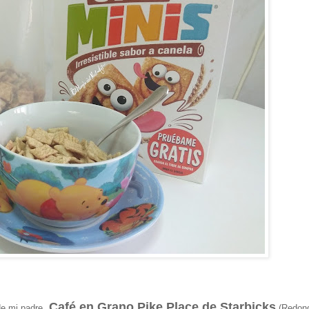
Café en Grano Pike Place de Starbicks
e mi padre.
(Redond