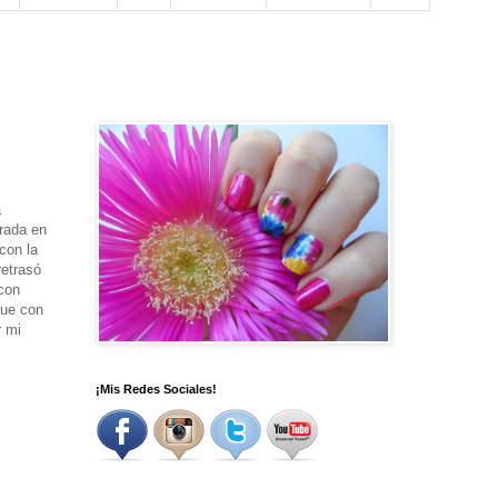
a
rada en
con la
retrasó
con
que con
r mi
¡Mis Redes Sociales!