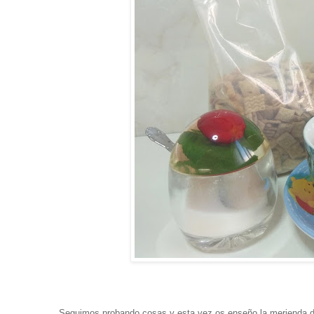
Seguimos probando cosas y esta vez os enseño la merienda d