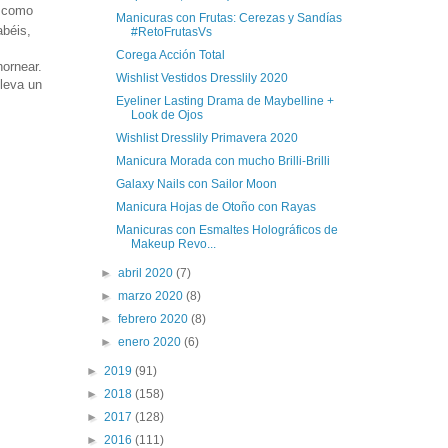
e como
Manicuras con Frutas: Cerezas y Sandías
abéis,
#RetoFrutasVs
Corega Acción Total
hornear.
Wishlist Vestidos Dresslily 2020
lleva un
Eyeliner Lasting Drama de Maybelline +
Look de Ojos
Wishlist Dresslily Primavera 2020
Manicura Morada con mucho Brilli-Brilli
Galaxy Nails con Sailor Moon
Manicura Hojas de Otoño con Rayas
Manicuras con Esmaltes Holográficos de
Makeup Revo...
►
abril 2020
(7)
►
marzo 2020
(8)
►
febrero 2020
(8)
►
enero 2020
(6)
►
2019
(91)
►
2018
(158)
►
2017
(128)
►
2016
(111)