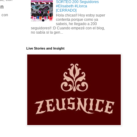
SORTEO 200 Seguidores
on
#Elisabeth #Llorca
[CERRADO]
s con
Hola chicas!! Hoy estoy super
contenta porque como ya
sabeis, he llegado a 200
seguidores!! :D Cuando empezé con el blog,
no sabía si la gen...
Live Stories and Insight