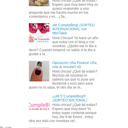
Hola chicas! ¿Qué tal estáis?
Espero que muy bien! Hoy os
quiero responder a una
pregunta que me hacéis mucho en los
comentarios y es... ¿Se...
¡Mi CumpleBlog! ¡SORTEO
INTERNACIONAL con
MiniTake!
Hola Chicas!! Ya hace un año
que estoy con el blog y con
vosotras. ¿Quién me lo iba a
decir? Cuando empecé no sabía si le iba a
gustar a la ...
Operación Uña Postiza! Uña
rota al rescate!! xD
Hola chicas! ¿Qué tal estais?
Muchas de vosotras lo
sabreis (ya que lo puse por
facebook y eso) pero para
quien no lo sepa, el otro día se m...
¡¡¡Mi 5°CumpleBlog!!!
¡SORTEO NACIONAL!
Hola chicas! ¿Qué tal estáis?
Espero que muy bien! Yo
estoy super contenta porque
hoy, día 9 de Enero , estoy
otra vez más con vosotras cel...
o, con