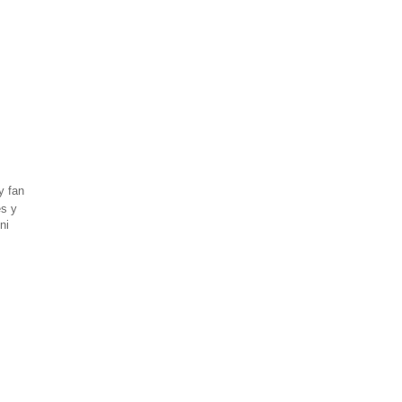
y fan
es y
ni