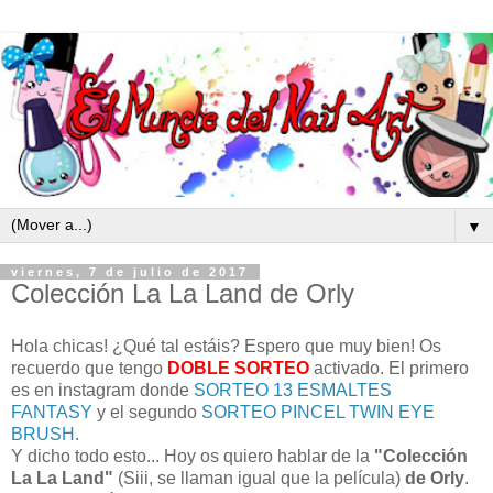
▼
viernes, 7 de julio de 2017
Colección La La Land de Orly
Hola chicas! ¿Qué tal estáis? Espero que muy bien! Os
recuerdo que tengo
DOBLE SORTEO
activado. El primero
es en instagram donde
SORTEO 13 ESMALTES
FANTASY
y el segundo
SORTEO PINCEL TWIN EYE
BRUSH
.
Y dicho todo esto... Hoy os quiero hablar de la
"Colección
La La Land"
(Siii, se llaman igual que la película)
de Orly
.