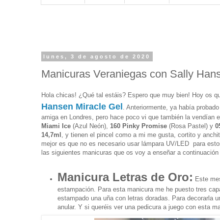
lunes, 3 de agosto de 2020
Manicuras Veraniegas con Sally Hans
Hola chicas! ¿Qué tal estáis? Espero que muy bien! Hoy os q
Hansen Miracle Gel
. Anteriormente, ya había probad
amiga en Londres, pero hace poco vi que también la vendían 
Miami Ice
(Azul Neón),
160 Pinky Promise
(Rosa Pastel) y
0
14,7ml
, y tienen el pincel como a mi me gusta, cortito y anch
mejor es que no es necesario usar lámpara UV/LED para esto
las siguientes manicuras que os voy a enseñar a continuació
Manicura Letras de Oro:
Este mes
estampación. Para esta manicura me he puesto tres cap
estampado una uña con letras doradas. Para decorarla un
anular. Y si queréis ver una pedicura a juego con esta m