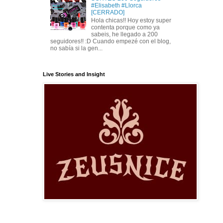
#Elisabeth #Llorca
[CERRADO]
Hola chicas!! Hoy estoy super
contenta porque como ya
sabeis, he llegado a 200
seguidores!! :D Cuando empezé con el blog,
no sabía si la gen...
Live Stories and Insight