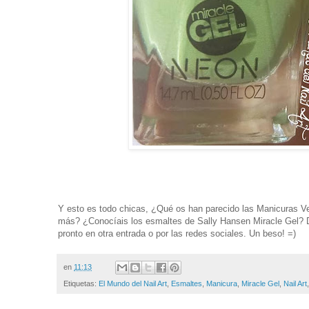
Y esto es todo chicas, ¿Qué os han parecido las Manicuras 
más? ¿Conocíais los esmaltes de Sally Hansen Miracle Gel? 
pronto en otra entrada o por las redes sociales. Un beso! =)
en
11:13
Etiquetas:
El Mundo del Nail Art
,
Esmaltes
,
Manicura
,
Miracle Gel
,
Nail Art