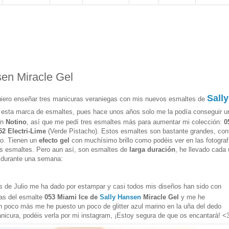
en Miracle Gel
Sally
uiero enseñar tres manicuras veraniegas con mis nuevos esmaltes de
o esta marca de esmaltes, pues hace unos años solo me la podía conseguir u
en
Notino
, así que me pedí tres esmaltes más para aumentar mi colección:
0
52 Electri-Lime
(Verde Pistacho). Estos esmaltes son bastante grandes, con
ito. Tienen un
efecto gel
con muchísimo brillo como podéis ver en las fotograf
s esmaltes. Pero aun así, son esmaltes de
larga duración
, he llevado cada
n durante una semana:
 de Julio me ha dado por estampar y casi todos mis diseños han sido con
as del esmalte
053 Miami Ice de
Sally Hansen
Miracle Gel
y me he
 poco más me he puesto un poco de glitter azul marino en la uña del dedo
anicura, podéis verla por mi instagram, ¡Estoy segura de que os encantará! <