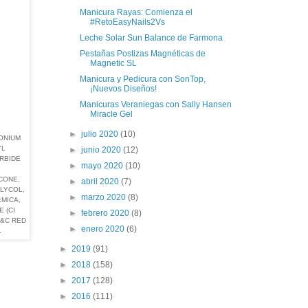
Manicura Rayas: Comienza el
#RetoEasyNails2Vs
Leche Solar Sun Balance de Farmona
Pestañas Postizas Magnéticas de
Magnetic SL
Manicura y Pedicura con SonTop,
¡Nuevos Diseños!
Manicuras Veraniegas con Sally Hansen
Miracle Gel
►
julio 2020
(10)
ONIUM
YL
►
junio 2020
(12)
RBIDE
►
mayo 2020
(10)
CONE,
►
abril 2020
(7)
LYCOL,
►
marzo 2020
(8)
:MICA,
 (CI
►
febrero 2020
(8)
D&C RED
►
enero 2020
(6)
.
►
2019
(91)
►
2018
(158)
►
2017
(128)
►
2016
(111)