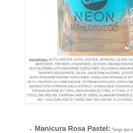
Ingredientes:
BUTYL ACETATE, ETHYL ACETATE, NITROCELLULOSE, A
BENTONITE, TRIPHENYL PHOSPHATE, GLYCIDYL NEODECANOATE
GLYCOL/TRIMELLITIC ANHYDRIDE COPOLYMER, CALCIUM ALUMINUM 
DICAPRYLATE/CAPRATE, SILICA, DIACETONE ALCOHOL, ETOC
ACRYLATES/DIMETHICONE COPOLYMER, CORALLINA OFFICINALIS EXT
CETYL PEG/PPG-10/1 DIMETHICONE, STYRENE/ACRYLATES COPOLYME
MACROCYSTIS PYRIFERA (KELP) EXTRACT, HYDROLYZED CONCHIOLIN PR
TITANIUM DIOXIDE (CI 77891), IRON OXIDES (CI 77491, CI 77492, 
77510), D&C RED NO. 6 BARIUM LAKE (CI 15850), ALUMINUM POWDER (C
NO. 7 CALCIUM LAKE (CI 15850), D&C YELLOW NO. 11 (CI 47000),
Manicura Rosa Pastel:
Tengo que co