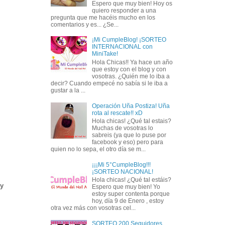
Espero que muy bien! Hoy os
quiero responder a una
pregunta que me hacéis mucho en los
comentarios y es... ¿Se...
¡Mi CumpleBlog! ¡SORTEO
INTERNACIONAL con
MiniTake!
Hola Chicas!! Ya hace un año
que estoy con el blog y con
vosotras. ¿Quién me lo iba a
decir? Cuando empecé no sabía si le iba a
gustar a la ...
Operación Uña Postiza! Uña
rota al rescate!! xD
Hola chicas! ¿Qué tal estais?
Muchas de vosotras lo
sabreis (ya que lo puse por
facebook y eso) pero para
quien no lo sepa, el otro día se m...
¡¡¡Mi 5°CumpleBlog!!!
¡SORTEO NACIONAL!
Hola chicas! ¿Qué tal estáis?
ly
Espero que muy bien! Yo
estoy super contenta porque
hoy, día 9 de Enero , estoy
otra vez más con vosotras cel...
SORTEO 200 Seguidores