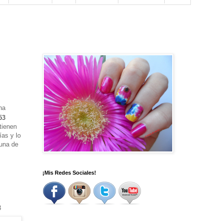
na
53
tienen
ías y lo
 una de
¡Mis Redes Sociales!
3