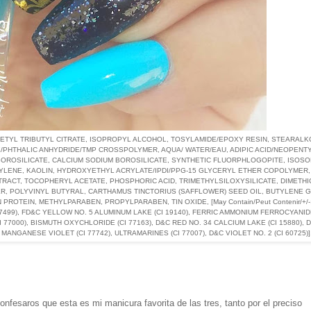
CETYL TRIBUTYL CITRATE, ISOPROPYL ALCOHOL, TOSYLAMIDE/EPOXY RESIN, STEARALK
/PHTHALIC ANHYDRIDE/TMP CROSSPOLYMER, AQUA/ WATER/EAU, ADIPIC ACID/NEOPENT
BOROSILICATE, CALCIUM SODIUM BOROSILICATE, SYNTHETIC FLUORPHLOGOPITE, ISOSO
RYLENE, KAOLIN, HYDROXYETHYL ACRYLATE/IPDI/PPG-15 GLYCERYL ETHER COPOLYMER,
RACT, TOCOPHERYL ACETATE, PHOSPHORIC ACID, TRIMETHYLSILOXYSILICATE, DIMETHI
R, POLYVINYL BUTYRAL, CARTHAMUS TINCTORIUS (SAFFLOWER) SEED OIL, BUTYLENE G
OTEIN, METHYLPARABEN, PROPYLPARABEN, TIN OXIDE, [May Contain/Peut Contenir/+/-
CI 77499), FD&C YELLOW NO. 5 ALUMINUM LAKE (CI 19140), FERRIC AMMONIUM FERROCYANIDE
I 77000), BISMUTH OXYCHLORIDE (CI 77163), D&C RED NO. 34 CALCIUM LAKE (CI 15880), 
 MANGANESE VIOLET (CI 77742), ULTRAMARINES (CI 77007), D&C VIOLET NO. 2 (CI 60725)]
nfesaros que esta es mi manicura favorita de las tres, tanto por el preciso