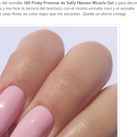
as del esmalte
160 Pinky Promise
de Sally Hansen Miracle Gel
y para decor
a y me hice la técnica del brochazo con el mismo esmalte rosa y el esmalte
pé unas flores en color negro que me encantan. Queda un efecto vintage