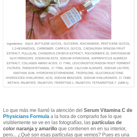
Ingredientes: AQUA, BUTYLENE GLYCOL, GLYCERIN, NIACINAMIDE, PENTYLENE GLYCOL,
1,2-HEXANEDIOL, CARBOMER, CAPRYLYL GLYCOL, CAESALPINIA SPINOSA FRUIT
EXTRACT, PULLULAN, CHONDRUS CRISPUS EXTRACT, POLYSORBATE 20, DIPOTASSIUM
GLYCYRRHIZATE, DISODIUM EDTA, SODIUM HYDROXIDE, KAPPAPHYCUS ALVAREZII
EXTRACT, COLLAGEN AMINO ACIDS, CI 77491, LEUCONOSTOC/RADISH ROOT FERMENT
FILTRATE, PHENOXYETHANOL, CI 77891, AGAR, CALCIUM ALGINATE, SODIUM LACTATE,
XANTHAN GUM, HYDROXYACETOPHENONE, TROPOLONE, GLUCONOLACTONE,
HYDROLYZED HYALURONIC ACID, SODIUM BENZOATE, SODIUM HYALURONATE, CI 73360,
RETINYL PALMITATE, PALMITOYL TRIPEPTIDE-1, PALMITOYL TETRAPEPTIDE-7. [1806-1].
Lo que más me llamó la atención del
Serum Vitamina C de
Physicians Formula
a la hora de comprarlo fue lo que
visiblemente se ve en las fotografías, las
partículas de
color naranja y amarillo
que contienen en en su interior,
pero... ¿Qué son esas partículas que vemos? Pues es una