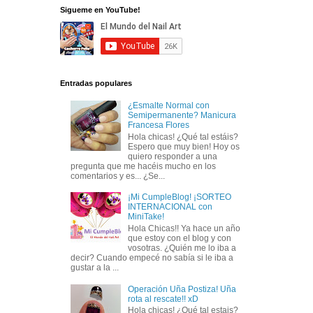
Sigueme en YouTube!
Entradas populares
¿Esmalte Normal con
Semipermanente? Manicura
Francesa Flores
Hola chicas! ¿Qué tal estáis?
Espero que muy bien! Hoy os
quiero responder a una
pregunta que me hacéis mucho en los
comentarios y es... ¿Se...
¡Mi CumpleBlog! ¡SORTEO
INTERNACIONAL con
MiniTake!
Hola Chicas!! Ya hace un año
que estoy con el blog y con
vosotras. ¿Quién me lo iba a
decir? Cuando empecé no sabía si le iba a
gustar a la ...
Operación Uña Postiza! Uña
rota al rescate!! xD
Hola chicas! ¿Qué tal estais?