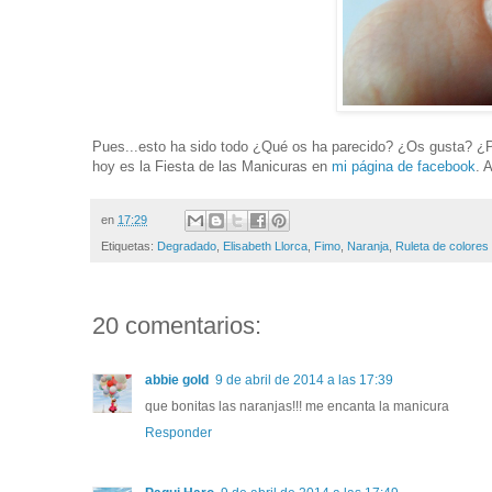
Pues...esto ha sido todo ¿Qué os ha parecido? ¿Os gusta? ¿Pa
hoy es la Fiesta de las Manicuras en
mi página de facebook
. 
en
17:29
Etiquetas:
Degradado
,
Elisabeth Llorca
,
Fimo
,
Naranja
,
Ruleta de colores
20 comentarios:
abbie gold
9 de abril de 2014 a las 17:39
que bonitas las naranjas!!! me encanta la manicura
Responder