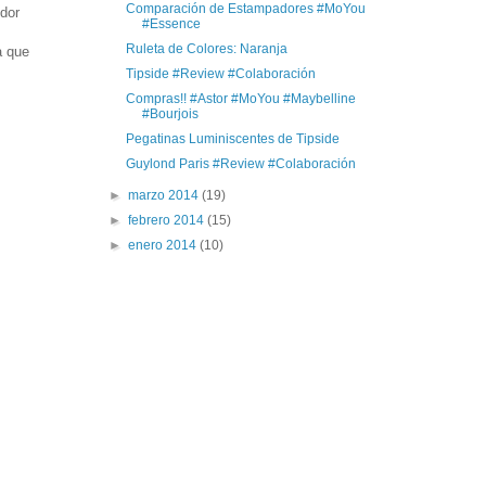
Comparación de Estampadores #MoYou
edor
#Essence
Ruleta de Colores: Naranja
a que
Tipside #Review #Colaboración
Compras!! #Astor #MoYou #Maybelline
#Bourjois
Pegatinas Luminiscentes de Tipside
Guylond Paris #Review #Colaboración
►
marzo 2014
(19)
►
febrero 2014
(15)
►
enero 2014
(10)