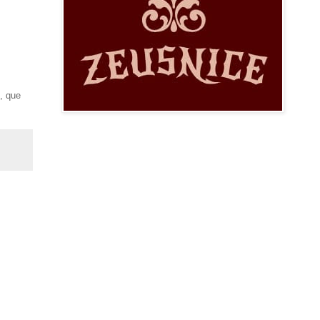
, que