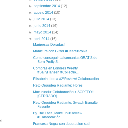
►
septiembre 2014
(12)
►
agosto 2014
(10)
►
julio 2014
(13)
►
junio 2014
(16)
►
mayo 2014
(14)
▼
abril 2014
(16)
Mariposas Doradas!
Manicura con Glitter #Heart #Polka
Como conseguir calcomanías GRATIS de
Born Pretty S...
Compras en Londres #Pretty
#SallyHansen #Collectio...
Elisabeth Llorca #2ºReview/ Colaboración
Reto Orquidea Radiante: Flores
Mucurundu: Colaboración + SORTEO!!
[CERRADO]
Reto Orquídea Radiante: Swatch Esmalte
Favorito
By The Face, Make up #Review
#Colaboración
el
Francesa Negra con decoración sutil