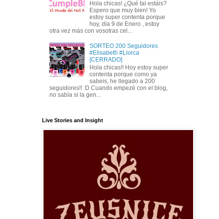
Hola chicas! ¿Qué tal estáis?
Espero que muy bien! Yo
estoy super contenta porque
hoy, día 9 de Enero , estoy
otra vez más con vosotras cel...
SORTEO 200 Seguidores
#Elisabeth #Llorca
[CERRADO]
Hola chicas!! Hoy estoy super
contenta porque como ya
sabeis, he llegado a 200
seguidores!! :D Cuando empezé con el blog,
no sabía si la gen...
Live Stories and Insight