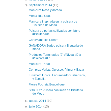
▼
septiembre 2014
(12)
Manicura Rosa y dorada
Menta Rita Orax
Manicura inspirada en la pulsera de
Bisuteria de Moda
Pulsera de perlas cultivadas con búho
#Bisuteríade...
Candy and Ice Cream
GANADORA Sorteo pulsera Bisuteria de
moda
Productos Terminados (2) #Nivea #Día
#Solcare #Fru...
Manicura Tribal
Compras Varias: Quiosco, Primor y Bazar
Elisabeth Llorca: Endurecedor Celulósico,
y Esmalt...
Flores Fuchsia Boucolique
SORTEO: Pulsera con iman de Bisuteria
de Moda
►
agosto 2014
(10)
►
julio 2014
(13)