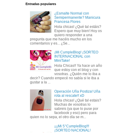
Entradas populares
¿Esmalte Normal con
Semipermanente? Manicura
Francesa Flores
Hola chicas! ¿Qué tal estáis?
Espero que muy bien! Hoy os
quiero responder a una
pregunta que me hacéis mucho en los
comentarios y es... ¿Se...
¡Mi CumpleBlog! ¡SORTEO
INTERNACIONAL con
MiniTake!
Hola Chicas!! Ya hace un año
que estoy con el blog y con
vosotras. ¿Quién me lo iba a
decir? Cuando empecé no sabía si le iba a
gustar a la ...
Operación Uña Postiza! Uña
rota al rescate!! xD
Hola chicas! ¿Qué tal estais?
Muchas de vosotras lo
sabreis (ya que lo puse por
facebook y eso) pero para
quien no lo sepa, el otro día se m...
¡¡¡Mi 5°CumpleBlog!!!
¡SORTEO NACIONAL!