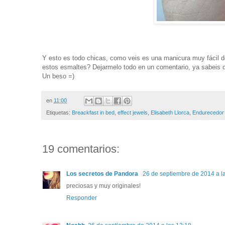
Y esto es todo chicas, como veis es una manicura muy fácil 
estos esmaltes? Dejarmelo todo en un comentario, ya sabeis q
Un beso =)
en
11:00
Etiquetas:
Breackfast in bed
,
effect jewels
,
Elisabeth Llorca
,
Endurecedor 
19 comentarios:
Los secretos de Pandora
26 de septiembre de 2014 a l
preciosas y muy originales!
Responder