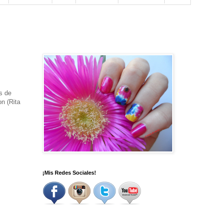
s de
n (Rita
¡Mis Redes Sociales!