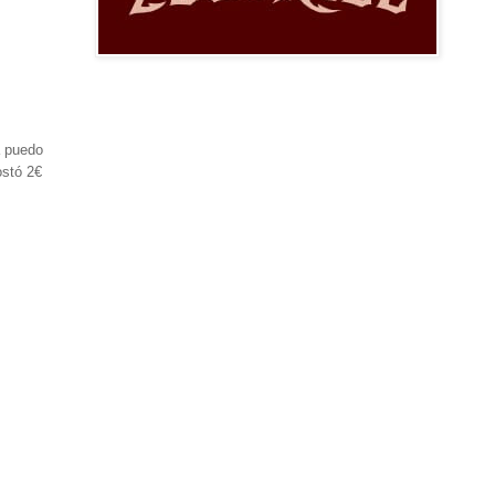
a puedo
ostó 2€