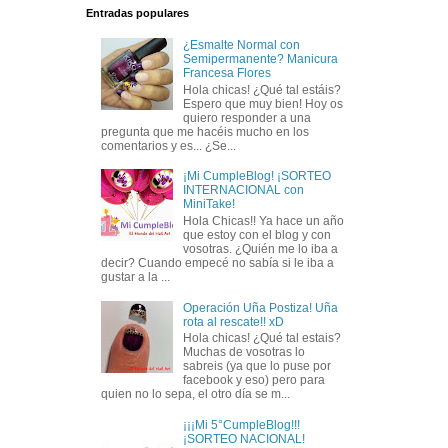
Entradas populares
¿Esmalte Normal con
Semipermanente? Manicura
Francesa Flores
Hola chicas! ¿Qué tal estáis?
Espero que muy bien! Hoy os
quiero responder a una
pregunta que me hacéis mucho en los
comentarios y es... ¿Se...
¡Mi CumpleBlog! ¡SORTEO
INTERNACIONAL con
MiniTake!
Hola Chicas!! Ya hace un año
que estoy con el blog y con
vosotras. ¿Quién me lo iba a
decir? Cuando empecé no sabía si le iba a
gustar a la ...
Operación Uña Postiza! Uña
rota al rescate!! xD
Hola chicas! ¿Qué tal estais?
Muchas de vosotras lo
sabreis (ya que lo puse por
facebook y eso) pero para
quien no lo sepa, el otro día se m...
¡¡¡Mi 5°CumpleBlog!!!
¡SORTEO NACIONAL!