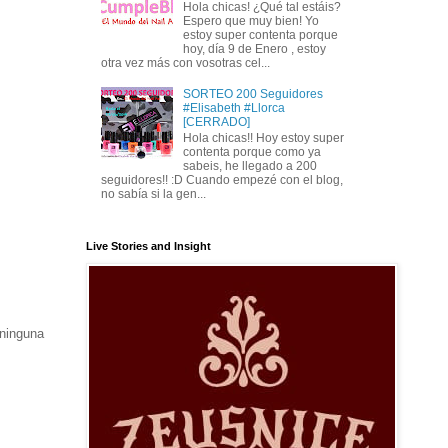
Hola chicas! ¿Qué tal estáis?
Espero que muy bien! Yo
estoy super contenta porque
hoy, día 9 de Enero , estoy
otra vez más con vosotras cel...
SORTEO 200 Seguidores
#Elisabeth #Llorca
[CERRADO]
Hola chicas!! Hoy estoy super
contenta porque como ya
sabeis, he llegado a 200
seguidores!! :D Cuando empezé con el blog,
no sabía si la gen...
Live Stories and Insight
 ninguna