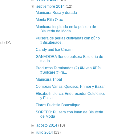
▼
septiembre 2014
(12)
Manicura Rosa y dorada
Menta Rita Orax
Manicura inspirada en la pulsera de
Bisuteria de Moda
Pulsera de perlas cultivadas con búho
 de DNI
#Bisuteríade...
Candy and Ice Cream
GANADORA Sorteo pulsera Bisuteria de
moda
Productos Terminados (2) #Nivea #Día
#Solcare #Fru...
Manicura Tribal
Compras Varias: Quiosco, Primor y Bazar
Elisabeth Llorca: Endurecedor Celulósico,
y Esmalt...
Flores Fuchsia Boucolique
SORTEO: Pulsera con iman de Bisuteria
de Moda
►
agosto 2014
(10)
►
julio 2014
(13)