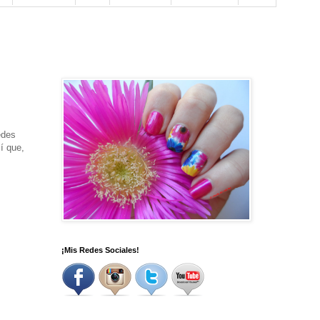
edes
í que,
¡Mis Redes Sociales!