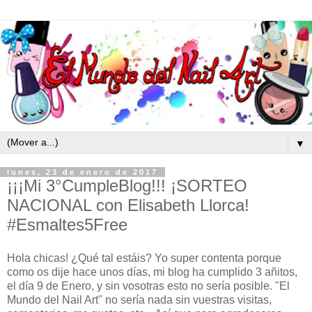
▼
lunes, 23 de enero de 2017
¡¡¡Mi 3°CumpleBlog!!! ¡SORTEO
NACIONAL con Elisabeth Llorca!
#Esmaltes5Free
Hola chicas! ¿Qué tal estáis? Yo super contenta porque
como os dije hace unos días, mi blog ha cumplido 3 añitos,
el día 9 de Enero, y sin vosotras esto no sería posible. "El
Mundo del Nail Art" no sería nada sin vuestras visitas,