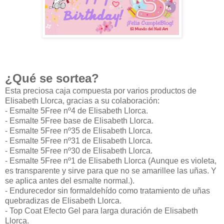
¿Qué se sortea?
Esta preciosa caja compuesta por varios productos de
Elisabeth Llorca, gracias a su colaboración:
- Esmalte 5Free n
º4
de Elisabeth Llorca.
- Esmalte 5Free
base
de Elisabeth Llorca.
- Esmalte 5Free n
º35
de Elisabeth Llorca.
- Esmalte 5Free n
º31
de Elisabeth Llorca.
- Esmalte 5Free n
º30
de Elisabeth Llorca.
- Esmalte 5Free n
º1
de Elisabeth Llorca (Aunque es violeta,
es transparente y sirve para que no se amarillee las uñas. Y
se aplica antes del esmalte normal.).
- Endurecedor sin formaldehído como tratamiento de uñas
quebradizas de Elisabeth Llorca.
- Top Coat Efecto Gel para larga duración de Elisabeth
Llorca.