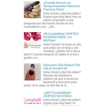
¿Esmalte Normal con
Semipermanente? Manicura
Francesa Flores
Hola chicas! ¿Qué tal estáis?
Espero que muy bien! Hoy os
quiero responder a una
pregunta que me hacéis mucho en los
comentarios y es... ¿Se...
¡Mi CumpleBlog! ¡SORTEO
INTERNACIONAL con
MiniTake!
Hola Chicas!! Ya hace un año
que estoy con el blog y con
vosotras. ¿Quién me lo iba a
decir? Cuando empecé no sabía si le iba a
gustar a la ...
Operación Uña Postiza! Uña
rota al rescate!! xD
Hola chicas! ¿Qué tal estais?
Muchas de vosotras lo
sabreis (ya que lo puse por
facebook y eso) pero para
quien no lo sepa, el otro día se m...
¡¡¡Mi 5°CumpleBlog!!!
¡SORTEO NACIONAL!
Hola chicas! ¿Qué tal estáis?
Espero que muy bien! Yo