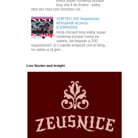
estoy super contenta porque
hoy, día 9 de Enero , estoy
otra vez más con vosotras cel...
SORTEO 200 Seguidores
#Elisabeth #Llorca
[CERRADO]
Hola chicas!! Hoy estoy super
contenta porque como ya
sabeis, he llegado a 200
seguidores!! :D Cuando empezé con el blog,
no sabía si la gen...
Live Stories and Insight