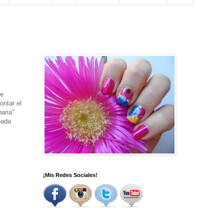
de
ontar el
aria"
pada
¡Mis Redes Sociales!