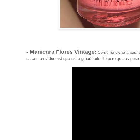
- Manicura Flores Vintage:
Como he dicho antes, t
es con un vídeo así que os lo grabé todo. Espero que os guste