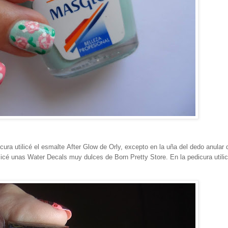
ura utilicé el esmalte After Glow de Orly, excepto en la uña del dedo anular 
licé unas Water Decals muy dulces de Born Pretty Store. En la pedicura utilic