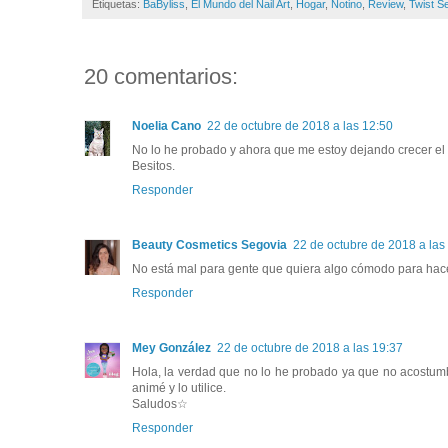
Etiquetas:
BaByliss
,
El Mundo del Nail Art
,
Hogar
,
Notino
,
Review
,
Twist S
20 comentarios:
Noelia Cano
22 de octubre de 2018 a las 12:50
No lo he probado y ahora que me estoy dejando crecer el 
Besitos.
Responder
Beauty Cosmetics Segovia
22 de octubre de 2018 a las
No está mal para gente que quiera algo cómodo para hacer
Responder
Mey González
22 de octubre de 2018 a las 19:37
Hola, la verdad que no lo he probado ya que no acostumb
animé y lo utilice.
Saludos☆
Responder