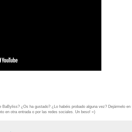
de BaByliss? ¿Os ha gustado? ¿Lo habéis probado alguna vez? Dejármelo en
o en otra entrada o por las redes sociales. Un beso! =)