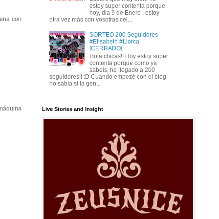
estoy super contenta porque
hoy, día 9 de Enero , estoy
uena con
otra vez más con vosotras cel...
SORTEO 200 Seguidores
#Elisabeth #Llorca
[CERRADO]
Hola chicas!! Hoy estoy super
contenta porque como ya
sabeis, he llegado a 200
seguidores!! :D Cuando empezé con el blog,
no sabía si la gen...
 máquina
Live Stories and Insight