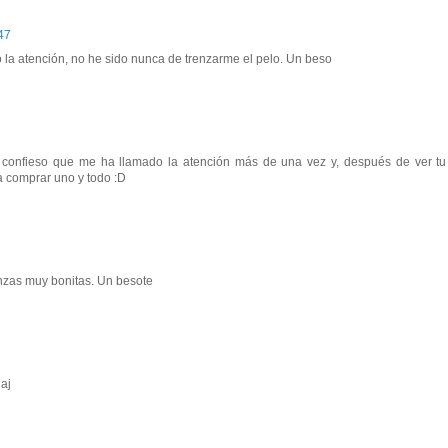
47
la atención, no he sido nunca de trenzarme el pelo. Un beso
o confieso que me ha llamado la atención más de una vez y, después de ver tu
 comprar uno y todo :D
nzas muy bonitas. Un besote
jaj