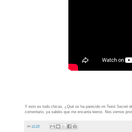
Y esto es todo chicas, ¿Qué os ha parecido mi Twist Secret 
comentario, ya sabéis que me encanta leeros. Nos vemos pront
en
12:28