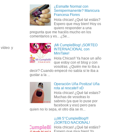
¿Esmalte Normal con
Semipermanente? Manicura
Francesa Flores
Hola chicas! ¿Qué tal estáis?
Espero que muy bien! Hoy os
quiero responder a una
pregunta que me hacéis mucho en los
comentarios y es... ¿Se...
¡Mi CumpleBlog! ¡SORTEO
 vídeo y
INTERNACIONAL con
MiniTake!
Hola Chicas!! Ya hace un año
que estoy con el blog y con
vosotras. ¿Quién me lo iba a
decir? Cuando empecé no sabía si le iba a
gustar a la ...
Operación Uña Postiza! Uña
rota al rescate!! xD
Hola chicas! ¿Qué tal estais?
Muchas de vosotras lo
sabreis (ya que lo puse por
facebook y eso) pero para
quien no lo sepa, el otro día se m...
¡¡¡Mi 5°CumpleBlog!!!
¡SORTEO NACIONAL!
Hola chicas! ¿Qué tal estáis?
Espero que muy bien! Yo