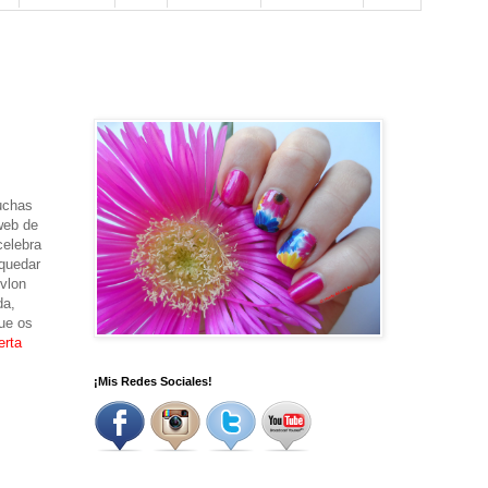
uchas
web de
celebra
 quedar
vlon
da,
ue os
erta
¡Mis Redes Sociales!