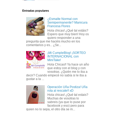
Entradas populares
¿Esmalte Normal con
Semipermanente? Manicura
Francesa Flores
Hola chicas! ¿Qué tal estáis?
Espero que muy bien! Hoy os
quiero responder a una
pregunta que me hacéis mucho en los
comentarios y es... ¿Se...
¡Mi CumpleBlog! ¡SORTEO
INTERNACIONAL con
MiniTake!
Hola Chicas!! Ya hace un año
que estoy con el blog y con
vosotras. ¿Quién me lo iba a
decir? Cuando empecé no sabía si le iba a
gustar a la ...
Operación Uña Postiza! Uña
rota al rescate!! xD
Hola chicas! ¿Qué tal estais?
Muchas de vosotras lo
sabreis (ya que lo puse por
facebook y eso) pero para
quien no lo sepa, el otro día se m...