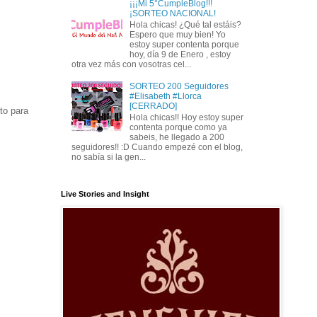
¡¡¡Mi 5°CumpleBlog!!!
¡SORTEO NACIONAL!
Hola chicas! ¿Qué tal estáis?
Espero que muy bien! Yo
estoy super contenta porque
hoy, día 9 de Enero , estoy
otra vez más con vosotras cel...
SORTEO 200 Seguidores
#Elisabeth #Llorca
[CERRADO]
to para
Hola chicas!! Hoy estoy super
contenta porque como ya
sabeis, he llegado a 200
seguidores!! :D Cuando empezé con el blog,
no sabía si la gen...
Live Stories and Insight