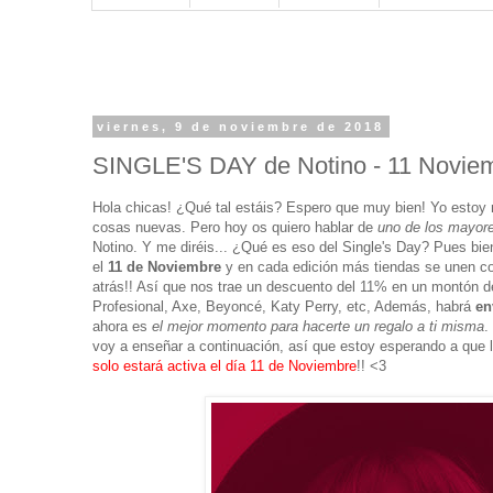
viernes, 9 de noviembre de 2018
SINGLE'S DAY de Notino - 11 Novie
Hola chicas! ¿Qué tal estáis? Espero que muy bien! Yo estoy
cosas nuevas. Pero hoy os quiero hablar de
uno de los mayore
Notino. Y me diréis... ¿Qué es eso del Single's Day? Pues bien,
el
11 de Noviembre
y en cada edición más tiendas se unen co
atrás!! Así que nos trae un descuento del 11% en un montón d
Profesional, Axe, Beyoncé, Katy Perry, etc, Además, habrá
en
ahora es
el mejor momento para hacerte un regalo a ti misma
.
voy a enseñar a continuación, así que estoy esperando a que 
solo estará activa el día 11 de Noviembre
!! <3