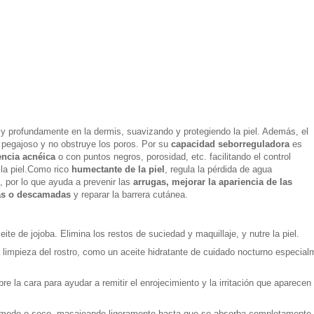
il y profundamente en la dermis, suavizando y protegiendo la piel. Además, el
 pegajoso y no obstruye los poros.
Por su
capacidad seborreguladora
es
encia acnéica
o con puntos negros, porosidad, etc. facilitando el control
a piel.
Como rico
humectante de la piel
, regula la pérdida de agua
), por lo que ayuda a prevenir las
arrugas, mejorar la apariencia de las
ecas o descamadas
y reparar la barrera cutánea.
te de jojoba. Elimina los restos de suciedad y maquillaje, y nutre la piel.
a limpieza del rostro, como un aceite hidratante de cuidado nocturno especial
bre la cara para ayudar a remitir el enrojecimiento y la irritación que aparecen
 húmedo o seco, masajeando ligeramente hasta que se absorba completamente.