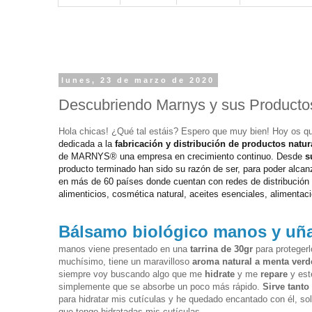
lunes, 23 de marzo de 2020
Descubriendo Marnys y sus Producto
Hola chicas! ¿Qué tal estáis? Espero que muy bien! Hoy os q
dedicada a la
fabricación y distribución de productos natur
de MARNYS® una empresa en crecimiento continuo.
Desde
s
producto terminado han sido su razón de ser, para poder alca
en más de 60 países donde cuentan con redes de distribució
alimenticios,
cosmética
natural, aceites esenciales, alimentac
Bálsamo biológico manos y uña
manos viene presentado en una
tarrina de 30gr
para proteger
muchísimo, tiene un maravilloso
aroma natural a menta verd
siempre voy buscando algo que me
hidrate
y me
repare
y es
simplemente que se
absorbe
un poco más rápido.
Sirve tant
para hidratar mis cutículas y he quedado encantado con él, sol
que tengo hidratadas mis cutículas.