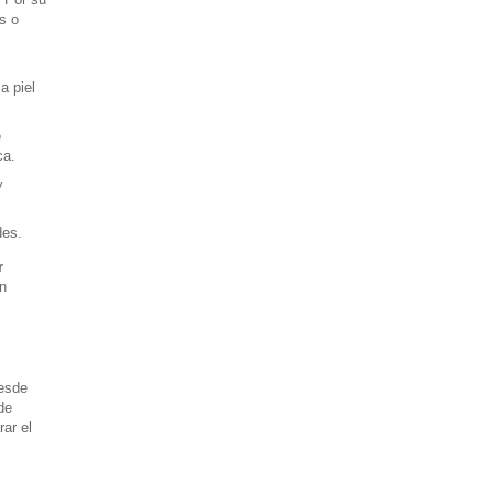
s o
a piel
e
ca.
y
des.
r
ón
desde
de
ar el