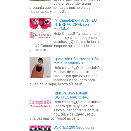
quiero responder a una
pregunta que me hacéis mucho en los
comentarios y es... ¿Se...
¡Mi CumpleBlog! ¡SORTEO
INTERNACIONAL con
MiniTake!
Hola Chicas!! Ya hace un año
que estoy con el blog y con
vosotras. ¿Quién me lo iba a
decir? Cuando empecé no sabía si le iba a
gustar a la ...
Operación Uña Postiza! Uña
rota al rescate!! xD
Hola chicas! ¿Qué tal estais?
Muchas de vosotras lo
sabreis (ya que lo puse por
facebook y eso) pero para
quien no lo sepa, el otro día se m...
¡¡¡Mi 5°CumpleBlog!!!
¡SORTEO NACIONAL!
Hola chicas! ¿Qué tal estáis?
Espero que muy bien! Yo
estoy super contenta porque
hoy, día 9 de Enero , estoy
otra vez más con vosotras cel...
SORTEO 200 Seguidores