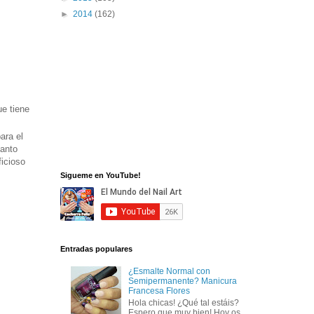
►
2014
(162)
ue tiene
ara el
tanto
ficioso
Sigueme en YouTube!
Entradas populares
¿Esmalte Normal con
Semipermanente? Manicura
Francesa Flores
Hola chicas! ¿Qué tal estáis?
Espero que muy bien! Hoy os