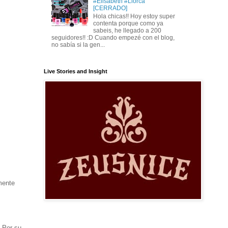
#Elisabeth #Llorca
[CERRADO]
Hola chicas!! Hoy estoy super
contenta porque como ya
sabeis, he llegado a 200
seguidores!! :D Cuando empezé con el blog,
no sabía si la gen...
Live Stories and Insight
mente
 Por su