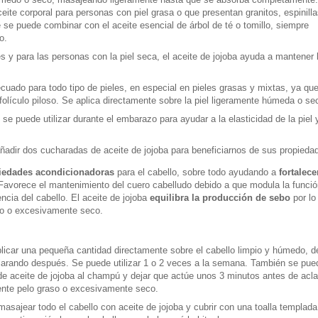
te corporal para personas con piel grasa o que presentan granitos, espinilla
se puede combinar con el aceite esencial de árbol de té o tomillo, siempre
o.
les y para las personas con la piel seca, el aceite de jojoba ayuda a mantener l
cuado para todo tipo de pieles, en especial en pieles grasas y mixtas, ya qu
l folículo piloso. Se aplica directamente sobre la piel ligeramente húmeda o se
 se puede utilizar durante el embarazo para ayudar a la elasticidad de la piel 
 añadir dos cucharadas de aceite de jojoba para beneficiarnos de sus propieda
iedades acondicionadoras
para el cabello, sobre todo ayudando a
fortalece
 Favorece el mantenimiento del cuero cabelludo debido a que modula la funci
encia del cabello.
El aceite de jojoba
equilibra la producción de sebo
por lo
so o excesivamente seco.
plicar una pequeña cantidad directamente sobre el cabello limpio y húmedo, 
larando después. Se puede utilizar 1 o 2 veces a la semana. También se pue
e aceite de jojoba al champú y dejar que actúe unos 3 minutos antes de aclar
mente pelo graso o excesivamente seco.
 masajear todo el cabello con aceite de jojoba y cubrir con una toalla templada