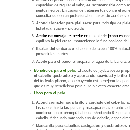
capacidad de regular el sebo, es recomendable como acei
puntos negros. En casos de tratamientos contra el acné 
consultando con un profesional en casos de acné sever
Acondicionador para piel seca
: para todo tipo de pie
hidratada, suave y protegida.
Aceite de masaje
: el aceite de masaje de jojoba e
s ade
equilibra la piel grasa, manteniendo la funcionalidad de
Estrías del embarazo
: el aceite de jojoba 100% natural
prevenir las estrías.
Aceite para el baño
: al preparar el agua de la bañera,
Beneficios para el pelo:
El aceite de jojoba posee
prop
el cabello quebradizo y aportando suavidad y brillo
.
del
folículo piloso
, contribuyendo así a mejorar la apari
que es muy beneficioso para el pelo excesivamente gra
Usos para el pelo:
Acondicionador para brillo y cuidado del cabello
: a
las raíces hasta las puntas y masajear suavemente, ac
combinar con el champú habitual, añadiendo 6-7 gotas d
cabello. Adecuado para todo tipo de cabello, especial
Mascarilla para cabellos castigados y quebradizos
: