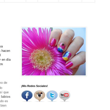
sa
s hacen
l
y en día
os
mo de
¡Mis Redes Sociales!
do
sí que
 labios
ado es
 bien