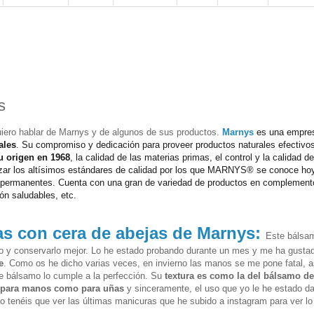
s
uiero hablar de Marnys y de algunos de sus productos.
Marnys
es una empre
ales
. Su compromiso y dedicación para proveer productos naturales efectivo
u origen en 1968
, la calidad de las materias primas, el control y la calidad de
nzar los altísimos estándares de calidad por los que MARNYS® se conoce ho
n permanentes.
Cuenta con una gran de variedad de productos en complement
ión saludables, etc.
s con cera de abejas de Marnys:
Este bálsa
lo y conservarlo mejor. Lo he estado probando durante un mes y me ha gusta
e
. Como os he dicho varias veces, en invierno las manos se me pone fatal, a
te
bálsamo
lo cumple a la perfección. Su
textura es como la del bálsamo de
o para manos como para uñas
y sinceramente, el uso que yo le he estado d
o tenéis que ver las últimas manicuras que he subido a instagram para ver lo