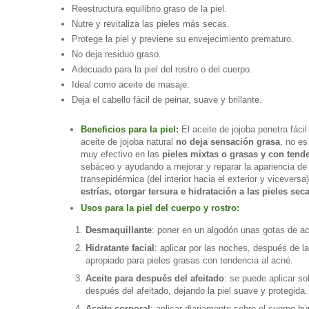
Reestructura equilibrio graso de la piel.
Nutre y revitaliza las pieles más secas.
Protege la piel y previene su envejecimiento prematuro.
No deja residuo graso.
Adecuado para la piel del rostro o del cuerpo.
Ideal como aceite de masaje.
Deja el cabello fácil de peinar, suave y brillante.
Beneficios para la piel:
El aceite de jojoba penetra fác
aceite de jojoba natural
no deja sensación grasa
, no es
muy efectivo en las
pieles mixtas o grasas y con tend
sebáceo y ayudando a mejorar y reparar la apariencia de l
transepidérmica (del interior hacia el exterior y viceversa
estrías, otorgar tersura e hidratación a las pieles s
Usos para la piel del cuerpo y rostro:
Desmaquillante
: poner en un algodón unas gotas de acei
Hidratante facial
: aplicar por las noches, después de l
apropiado para pieles grasas con tendencia al acné.
Aceite para después del afeitado
: se puede aplicar so
después del afeitado, dejando la piel suave y protegida.
Aceite corporal
: aplicar diariamente sobre el cuerpo