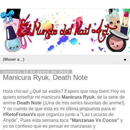
▼
viernes, 12 de junio de 2020
Manicura Ryuk, Death Note
Hola chicas! ¿Qué tal estáis? Espero que muy bien! Hoy os
quiero enseñar mi manicura
Manicura Ryuk
, de la serie de
anime
Death Note
(¡Una de mis series favoritas de anime!).
Y os cuento de que esta es mi última propuesta para el
#RetoFrutasVs
que organizo junto a "Las Locuras de
Ahyde". Pues esta semana toca
"Manzanas Vs Cocos"
y
yo os confieso que es pensar en manzanas y