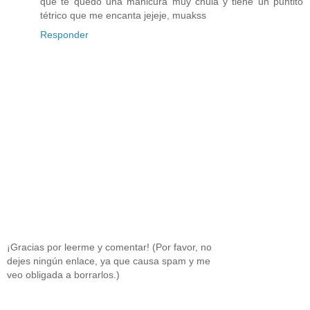
que te quedó una manicura muy chula y tiene un puntito
tétrico que me encanta jejeje, muakss
Responder
¡Gracias por leerme y comentar! (Por favor, no
dejes ningún enlace, ya que causa spam y me
veo obligada a borrarlos.)