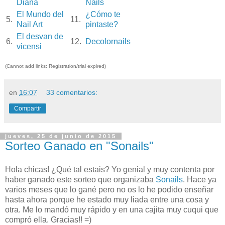
Diana
Nails
El Mundo del
¿Cómo te
5.
11.
Nail Art
pintaste?
El desvan de
6.
12.
Decolornails
vicensi
(Cannot add links: Registration/trial expired)
en
16:07
33 comentarios:
Compartir
jueves, 25 de junio de 2015
Sorteo Ganado en "Sonails"
Hola chicas! ¿Qué tal estais? Yo genial y muy contenta por
haber ganado este sorteo que organizaba
Sonails
. Hace ya
varios meses que lo gané pero no os lo he podido enseñar
hasta ahora porque he estado muy liada entre una cosa y
otra. Me lo mandó muy rápido y en una cajita muy cuqui que
compró ella. Gracias!! =)