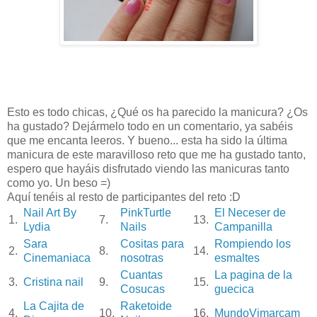
Esto es todo chicas, ¿Qué os ha parecido la manicura? ¿Os
ha gustado? Dejármelo todo en un comentario, ya sabéis
que me encanta leeros. Y bueno... esta ha sido la última
manicura de este maravilloso reto que me ha gustado tanto,
espero que hayáis disfrutado viendo las manicuras tanto
como yo. Un beso =)
Aquí tenéis al resto de participantes del reto :D
Nail Art By
PinkTurtle
El Neceser de
1.
7.
13.
Lydia
Nails
Campanilla
Sara
Cositas para
Rompiendo los
2.
8.
14.
Cinemaniaca
nosotras
esmaltes
Cuantas
La pagina de la
3.
Cristina nail
9.
15.
Cosucas
guecica
La Cajita de
Raketoide
4.
10.
16.
MundoVimarcam