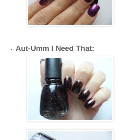
Aut-Umm I Need That
: