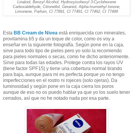
Linalool, Benzyl Alcohol, Hydroxyisohexyl 3-Cyclohexene
Carboxaldehyde, Citronellol, Geraniol, Alpha-Isomethyl Ionone,
Limonene, Parfum, CI 77891, CI 77491, CI 77492, CI 77499
Esta
BB Cream de Nivea
está enriquecida con minerales,
provitamina b5 y da un toque de color, como os voy a
enseñar en la siguiente fotografía. Según pone en la caja,
sirve para todo tipo de pieles pero yo solo la recomiendo
para pieles normales o secas, como he dicho anteriormente.
Sirve para todas las edades. Protege contra los rayos UV
(tiene factor SPF15) y tiene una cobertura normal tirando
para baja, aunque para mi es perfecta porque yo no tengo
imperfecciones en el rostro ni rojeces (solo ojeras). Da
luminosidad y según pone en la caja cierra los poros
aunque de eso no os puedo hablar ya que yo los suelo tener
cerrados, así que no he notado nada por esa parte.