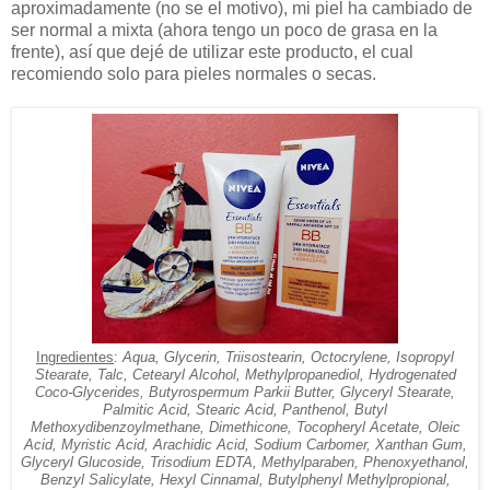
aproximadamente (no se el motivo), mi piel ha cambiado de
ser normal a mixta (ahora tengo un poco de grasa en la
frente), así que dejé de utilizar este producto, el cual
recomiendo solo para pieles normales o secas.
Ingredientes
:
Aqua, Glycerin, Triisostearin, Octocrylene, Isopropyl
Stearate, Talc, Cetearyl Alcohol, Methylpropanediol, Hydrogenated
Coco-Glycerides, Butyrospermum Parkii Butter, Glyceryl Stearate,
Palmitic Acid, Stearic Acid, Panthenol, Butyl
Methoxydibenzoylmethane, Dimethicone, Tocopheryl Acetate, Oleic
Acid, Myristic Acid, Arachidic Acid, Sodium Carbomer, Xanthan Gum,
Glyceryl Glucoside, Trisodium EDTA, Methylparaben, Phenoxyethanol,
Benzyl Salicylate, Hexyl Cinnamal, Butylphenyl Methylpropional,