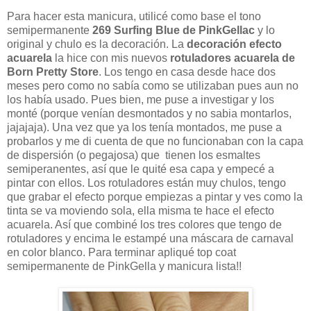
Para hacer esta manicura, utilicé como base el tono
semipermanente
269 Surfing Blue de PinkGellac
y lo
original y chulo es la decoración. La
decoración efecto
acuarela
la hice con mis nuevos
rotuladores acuarela de
Born Pretty Store
. Los tengo en casa desde hace dos
meses pero como no sabía como se utilizaban pues aun no
los había usado. Pues bien, me puse a investigar y los
monté (porque venían desmontados y no sabia montarlos,
jajajaja). Una vez que ya los tenía montados, me puse a
probarlos y me di cuenta de que no funcionaban con la capa
de dispersión (o pegajosa) que tienen los esmaltes
semiperanentes, así que le quité esa capa y empecé a
pintar con ellos. Los rotuladores están muy chulos, tengo
que grabar el efecto porque empiezas a pintar y ves como la
tinta se va moviendo sola, ella misma te hace el efecto
acuarela. Así que combiné los tres colores que tengo de
rotuladores y encima le estampé una máscara de carnaval
en color blanco. Para terminar apliqué top coat
semipermanente de PinkGella y manicura lista!!