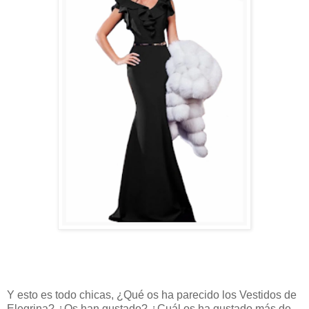
Y esto es todo chicas, ¿Qué os ha parecido los Vestidos de
Elegrina? ¿Os han gustado? ¿Cuál os ha gustado más de