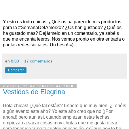
Y esto es todo chicas, ¿Qué os ha parecido mis productos
para la #SemanaDelAmor20
? ¿Os han gustado? ¿Qué os
ha gustado más?
Dejármelo en un comentario, ya sabéis
que me encanta leeros. Nos vemos pronto en otra entrada o
por las redes sociales. Un beso! =)
en
8:00
17 comentarios:
Compartir
viernes, 21 de febrero de 2020
Vestidos de Elegrina
Hola chicas! ¿Qué tal estáis? Espero que muy bien! ¿Tenéis
algún evento este año? Yo este año creo que no (¡Por
ahora!) pero aun así, cuando empiezan estas fechas,
empiezan a sacar cosas muy chulas que me gusta ojear
para tener ideas para cualquier ocasión. Así que hoy le he