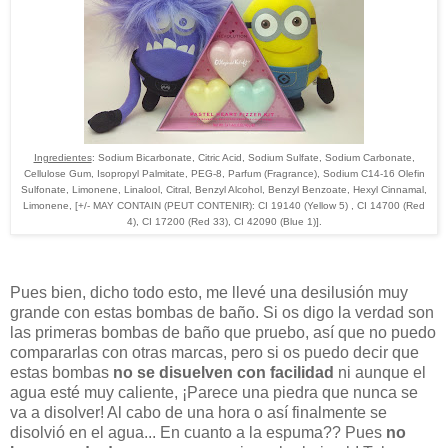
Ingredientes
: Sodium Bicarbonate, Citric Acid, Sodium Sulfate, Sodium Carbonate,
Cellulose Gum, Isopropyl Palmitate, PEG-8, Parfum (Fragrance), Sodium C14-16 Olefin
Sulfonate, Limonene, Linalool, Citral, Benzyl Alcohol, Benzyl Benzoate, Hexyl Cinnamal,
Limonene, [+/- MAY CONTAIN (PEUT CONTENIR): CI 19140 (Yellow 5) , CI 14700 (Red
4), CI 17200 (Red 33), CI 42090 (Blue 1)].
Pues bien, dicho todo esto, me llevé una desilusión muy
grande con estas bombas de baño. Si os digo la verdad son
las primeras bombas de baño que pruebo, así que no puedo
compararlas con otras marcas, pero si os puedo decir que
estas bombas
no se
disuelven
con facilidad
ni aunque el
agua esté muy caliente, ¡Parece una piedra que nunca se
va a disolver! Al cabo de una hora o así finalmente se
disolvió en el agua... En cuanto a la espuma?? Pues
no