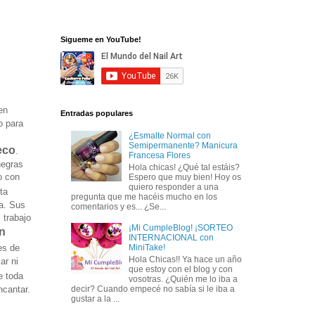
Sigueme en YouTube!
en
Entradas populares
o para
¿Esmalte Normal con
Semipermanente? Manicura
eco
.
Francesa Flores
negras
Hola chicas! ¿Qué tal estáis?
o con
Espero que muy bien! Hoy os
quiero responder a una
ta
pregunta que me hacéis mucho en los
ca. Sus
comentarios y es... ¿Se...
 trabajo
¡Mi CumpleBlog! ¡SORTEO
n
INTERNACIONAL con
es de
MiniTake!
Hola Chicas!! Ya hace un año
ar ni
que estoy con el blog y con
e toda
vosotras. ¿Quién me lo iba a
decir? Cuando empecé no sabía si le iba a
ncantar.
gustar a la ...