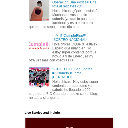
Operación Uña Postiza! Uña
rota al rescate!! xD
Hola chicas! ¿Qué tal estais?
Muchas de vosotras lo
sabreis (ya que lo puse por
facebook y eso) pero para
quien no lo sepa, el otro día se m...
¡¡¡Mi 5°CumpleBlog!!!
¡SORTEO NACIONAL!
Hola chicas! ¿Qué tal estáis?
Espero que muy bien! Yo
estoy super contenta porque
hoy, día 9 de Enero , estoy
otra vez más con vosotras cel...
SORTEO 200 Seguidores
#Elisabeth #Llorca
[CERRADO]
Hola chicas!! Hoy estoy super
contenta porque como ya
sabeis, he llegado a 200
seguidores!! :D Cuando empezé con el blog,
no sabía si la gen...
Live Stories and Insight