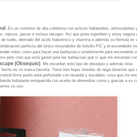
al.
Es un corrector de alta cobertura con activos hidratantes, antioxidantes y
s, rojeces, pecas e incluso tatuajes. Así que pinta superbién y estoy segura
 de sodio, derivado del ácido hialurónico y vitamina e además su fórmula es
combinación perfecta del ionico encendedor de bolsillo PIC y el encendedor m
ncender velas como para hacer una barbacoa o simplemente para encenderte u
 fumo pero creo que está genial para las barbacoas que sí que me encantan c
 Escape (Obsequio)
. Me encantan este tipo de obsequio y además esta
 hecho es mi marca favorita. Tiene tres hojas móviles de larga duración que 
 control firme punto está perfumado con lavanda y eucalipto, cosa que me en
a banda hidratante enriquecida con aceite de almendras coma y gracias a su c
tarnos su uso.