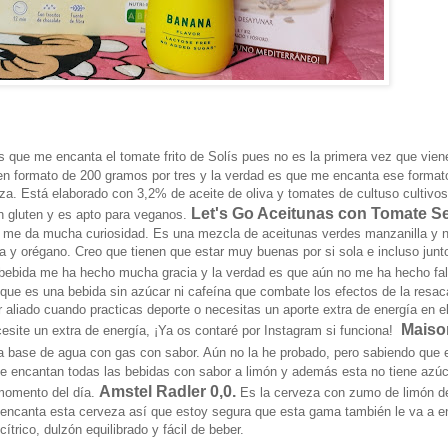
s que me encanta el tomate frito de Solís pues no es la primera vez que vien
en formato de 200 gramos por tres y la verdad es que me encanta ese format
izza. Está elaborado con 3,2% de aceite de oliva y tomates de cultuso cultivos
Let's Go Aceitunas con Tomate S
n gluten y es apto para veganos.
 y me da mucha curiosidad. Es una mezcla de aceitunas verdes manzanilla y 
 y orégano. Creo que tienen que estar muy buenas por si sola e incluso junt
 bebida me ha hecho mucha gracia y la verdad es que aún no me ha hecho fal
a que es una bebida sin azúcar ni cafeína que combate los efectos de la resa
 aliado cuando practicas deporte o necesitas un aporte extra de energía en el
Maiso
esite un extra de energía, ¡Ya os contaré por Instagram si funciona!
 base de agua con gas con sabor. Aún no la he probado, pero sabiendo que 
 encantan todas las bebidas con sabor a limón y además esta no tiene azúc
Amstel Radler 0,0.
 momento del día.
Es la cerveza con zumo de limón d
le encanta esta cerveza así que estoy segura que esta gama también le va a e
trico, dulzón equilibrado y fácil de beber.