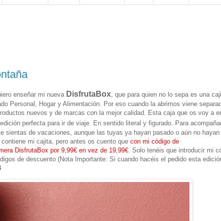
ontaña
DisfrutaBox
uiero enseñar mi nueva
, que para quien no lo sepa es una caj
ado Personal, Hogar y Alimentación. Por eso cuando la abrimos viene separa
roductos nuevos y de marcas con la mejor calidad. Esta caja que os voy a e
 edición perfecta para ir de viaje. En sentido literal y figurado. Para acompaña
e te sientas de vacaciones, aunque las tuyas ya hayan pasado o aún no hayan
contiene mi cajita, pero antes os cuento que
con mi código de
mera DisfrutaBox por 9,99€ en vez de 19,99€
. Solo tenéis que introducir mi c
 códigos de descuento (Nota Importante: Si cuando hacéis el pedido esta edició
3