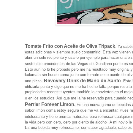
Tomate Frito con Aceite de Oliva Tripack
. Ya sabéi
estas ediciones y siempre suelo consumirlo. Esta vez vienen 
abrir un solo recipiente y usarlo por ejemplo para hacer una p
sostenible procedentes de las Vegas del Guadiana punto es si
Esto aún no lo he probado pero me ha resultado muy original
kalamata sin hueso coma junto con tomate seco aceite de oliva
Revovery Drink de Mano de Santo
una pizza.
. Esta
utilizarla punto y digo que no me ha hecho falta porque result
propiedades reconstituyentes también lo convierten en el mejor
o en los estudios. Así que me la he reservado para cuando nec
Perrier Forever Limon.
Es una nueva gama de bebidas a
sabor limón coma estoy segura que me va a encantar. Pues me
edulcorante y tiene aromas naturales para refrescar cualquier
la vida pero con cero, cero por ciento de alcohol. A mi novio 
Es una bebida muy refrescante, con sabor agradable, sabores cí