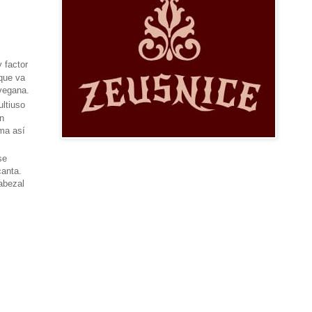
 factor
 que va
 vegana.
ultiuso
n
oma así
se
canta.
abezal