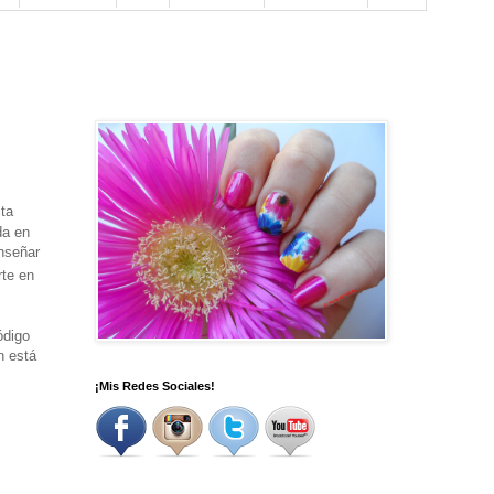
ita
da en
nseñar
rte en
ódigo
n está
¡Mis Redes Sociales!