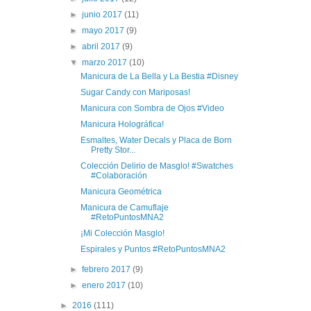
►
junio 2017
(11)
►
mayo 2017
(9)
►
abril 2017
(9)
▼
marzo 2017
(10)
Manicura de La Bella y La Bestia #Disney
Sugar Candy con Mariposas!
Manicura con Sombra de Ojos #Video
Manicura Holográfica!
Esmaltes, Water Decals y Placa de Born
Pretty Stor...
Colección Delirio de Masglo! #Swatches
#Colaboración
Manicura Geométrica
Manicura de Camuflaje
#RetoPuntosMNA2
¡Mi Colección Masglo!
Espirales y Puntos #RetoPuntosMNA2
►
febrero 2017
(9)
►
enero 2017
(10)
►
2016
(111)