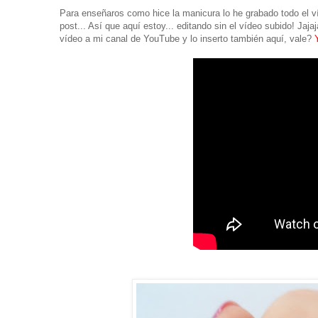
Para enseñaros como hice la manicura lo he grabado todo el víd
post... Así que aquí estoy... editando sin el vídeo subido! Jaja
vídeo a mi canal de YouTube y lo inserto también aquí, vale?