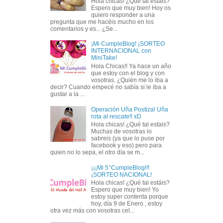
Hola chicas! ¿Qué tal estáis?
Espero que muy bien! Hoy os
quiero responder a una
pregunta que me hacéis mucho en los
comentarios y es... ¿Se...
¡Mi CumpleBlog! ¡SORTEO
INTERNACIONAL con
MiniTake!
Hola Chicas!! Ya hace un año
que estoy con el blog y con
vosotras. ¿Quién me lo iba a
decir? Cuando empecé no sabía si le iba a
gustar a la ...
Operación Uña Postiza! Uña
rota al rescate!! xD
Hola chicas! ¿Qué tal estais?
Muchas de vosotras lo
sabreis (ya que lo puse por
facebook y eso) pero para
quien no lo sepa, el otro día se m...
¡¡¡Mi 5°CumpleBlog!!!
¡SORTEO NACIONAL!
Hola chicas! ¿Qué tal estáis?
Espero que muy bien! Yo
estoy super contenta porque
hoy, día 9 de Enero , estoy
otra vez más con vosotras cel...