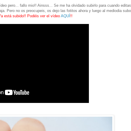
eo pero... fallo mio!! Ainsss... Se me ha olvidado subirlo para cuando editar
jaja. Pero no os preocupeis, os dejo las fotitos ahora y luego al mediodia subo
Ya est
á subido!! Pod
éis ver el v
ídeo
AQUÍ
!!