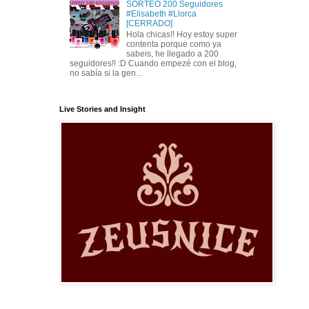
SORTEO 200 Seguidores
#Elisabeth #Llorca
[CERRADO]
Hola chicas!! Hoy estoy super
contenta porque como ya
sabeis, he llegado a 200
seguidores!! :D Cuando empezé con el blog,
no sabía si la gen...
Live Stories and Insight