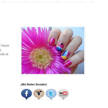
e hacer
a,
ido el
¡Mis Redes Sociales!