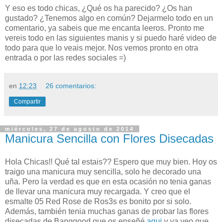
Y eso es todo chicas, ¿Qué os ha parecido? ¿Os han
gustado? ¿Tenemos algo en común? Dejarmelo todo en un
comentario, ya sabeis que me encanta leeros. Pronto me
vereis todo en las siguientes manis y si puedo haré video de
todo para que lo veais mejor. Nos vemos pronto en otra
entrada o por las redes sociales =)
en
12:23
26 comentarios:
Compartir
miércoles, 27 de agosto de 2014
Manicura Sencilla con Flores Disecadas
Hola Chicas!! Qué tal estais?? Espero que muy bien. Hoy os
traigo una manicura muy sencilla, solo he decorado una
uña. Pero la verdad es que en esta ocasión no tenia ganas
de llevar una manicura muy recargada. Y creo qu
e el
esmalte 05 Red Rose de Ros3s es bonito por si solo.
Además, también tenia muchas ganas de probar las flores
disecadas de Banggood que os enseñé
aqui
y ya veo que