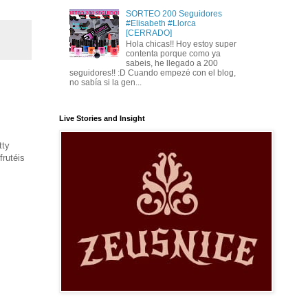
SORTEO 200 Seguidores
#Elisabeth #Llorca
[CERRADO]
Hola chicas!! Hoy estoy super
contenta porque como ya
sabeis, he llegado a 200
seguidores!! :D Cuando empezé con el blog,
no sabía si la gen...
Live Stories and Insight
tty
frutéis