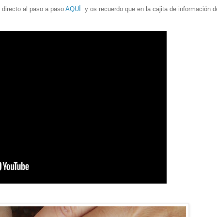
o directo al paso a paso
AQUÍ
y os recuerdo que en la cajita de información d