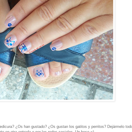
pedicura? ¿Os han gustado? ¿Os gustan los gatitos y perritos? Dejármelo tod
o en otra entrada o por las redes sociales. Un beso =)