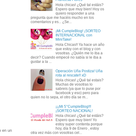
Hola chicas! ¿Qué tal estáis?
Espero que muy bien! Hoy os
quiero responder a una
pregunta que me hacéis mucho en los
comentarios y es... ¿Se...
¡Mi CumpleBlog! ¡SORTEO
INTERNACIONAL con
MiniTake!
Hola Chicas!! Ya hace un año
que estoy con el blog y con
vosotras. ¿Quién me lo iba a
decir? Cuando empecé no sabía si le iba a
gustar a la ...
Operación Uña Postiza! Uña
rota al rescate!! xD
Hola chicas! ¿Qué tal estais?
Muchas de vosotras lo
sabreis (ya que lo puse por
facebook y eso) pero para
quien no lo sepa, el otro día se m...
¡¡¡Mi 5°CumpleBlog!!!
¡SORTEO NACIONAL!
Hola chicas! ¿Qué tal estáis?
Espero que muy bien! Yo
estoy super contenta porque
hoy, día 9 de Enero , estoy
o en un
otra vez más con vosotras cel...