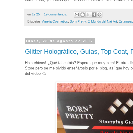
en
12:25
19 comentarios:
Etiquetas:
Amelia Cosmetics
,
Born Pretty
,
El Mundo del Nail Art
,
Estampac
lunes, 28 de agosto de 2017
Glitter Holográfico, Guías, Top Coat,
Hola chicas! ¿Qué tal estáis? Espero que muy bien! El otro d
Store pero se me olvidó enseñároslo por el blog, así que hoy o
del vídeo <3