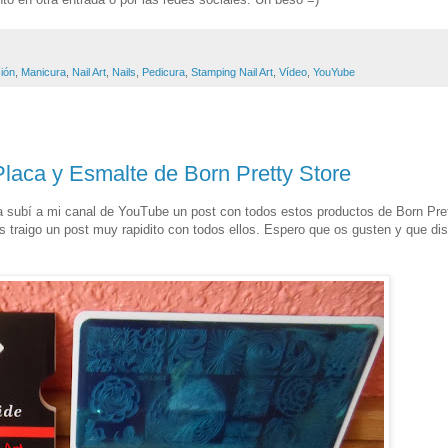
ión
,
Manicura
,
Nail Art
,
Nails
,
Pedicura
,
Stamping Nail Art
,
Vídeo
,
YouYube
 Placa y Esmalte de Born Pretty Store
ía subí a mi canal de YouTube un post con todos estos productos de Born Pre
s traigo un post muy rapidito con todos ellos. Espero que os gusten y que dis