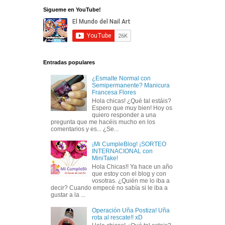
Sigueme en YouTube!
Entradas populares
¿Esmalte Normal con
Semipermanente? Manicura
Francesa Flores
Hola chicas! ¿Qué tal estáis?
Espero que muy bien! Hoy os
quiero responder a una
pregunta que me hacéis mucho en los
comentarios y es... ¿Se...
¡Mi CumpleBlog! ¡SORTEO
INTERNACIONAL con
MiniTake!
Hola Chicas!! Ya hace un año
que estoy con el blog y con
vosotras. ¿Quién me lo iba a
decir? Cuando empecé no sabía si le iba a
gustar a la ...
Operación Uña Postiza! Uña
rota al rescate!! xD