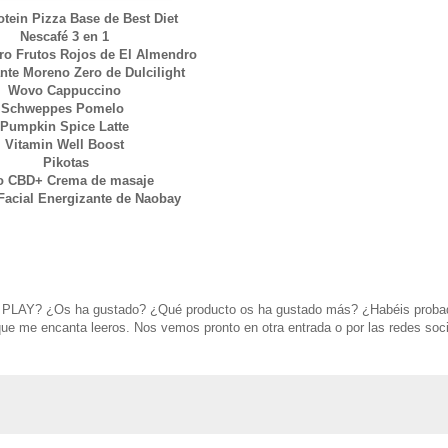
otein Pizza Base de Best Diet
Nescafé 3 en 1
ero Frutos Rojos de El Almendro
nte Moreno Zero de Dulcilight
Wovo Cappuccino
Schweppes Pomelo
Pumpkin Spice Latte
Vitamin Well Boost
Pikotas
o CBD+ Crema de masaje
acial Energizante de Naobay
 al PLAY? ¿Os ha gustado? ¿Qué producto os ha gustado más? ¿Habéis proba
ue me encanta leeros. Nos vemos pronto en otra entrada o por las redes soci