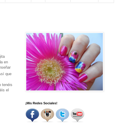
ita
da en
nseñar
A
s
í que
o tenéis
éis el
¡Mis Redes Sociales!