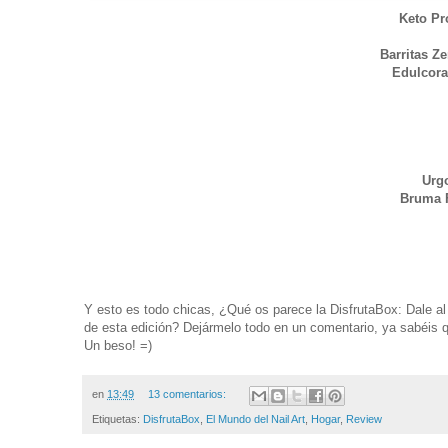
Keto Pr
Barritas Z
Edulcora
Urg
Bruma F
Y esto es todo chicas, ¿Qué os parece la DisfrutaBox: Dale
de esta edición? Dejármelo todo en un comentario, ya sabéis q
Un beso! =)
en
13:49
13 comentarios:
Etiquetas:
DisfrutaBox
,
El Mundo del Nail Art
,
Hogar
,
Review