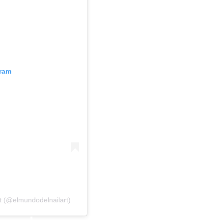
gram
t (@elmundodelnailart)