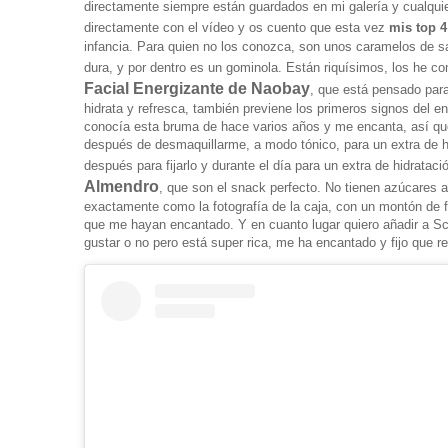
directamente siempre están guardados en mi galería y cualqui
directamente con el vídeo y os cuento que esta vez
mis top 4
infancia. Para quien no los conozca, son unos caramelos de s
dura, y por dentro es un gominola. Están riquísimos, los he 
Facial Energizante de Naobay
,
que está
pensado para 
hidrata y refresca, también
previene los primeros signos del e
conocía esta bruma de hace varios años y me encanta, así que
después de desmaquillarme, a modo tónico, para un extra de hid
después para fijarlo y durante el día para un extra de hidrataci
Almendro
, que
son el snack perfecto.
No tienen azúcares añ
exactamente como la fotografía de la caja, con un montón de f
que me hayan encantado. Y en cuanto lugar quiero añadir a
Sc
gustar o no pero está super rica, me ha encantado y fijo que re