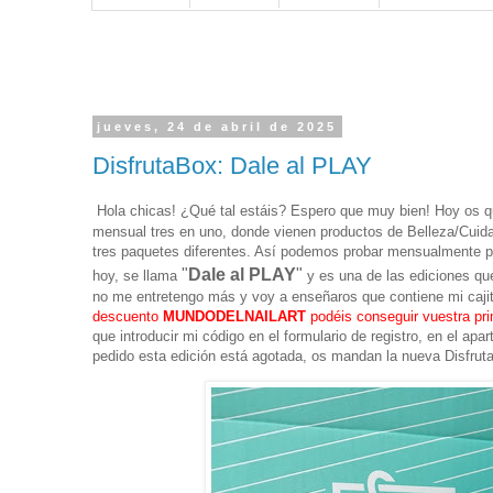
jueves, 24 de abril de 2025
DisfrutaBox: Dale al PLAY
Hola chicas! ¿Qué tal estáis? Espero que muy bien! Hoy os 
mensual tres en uno, donde vienen productos de Belleza/Cuid
tres paquetes diferentes. Así podemos probar mensualmente p
"
Dale al PLAY
"
hoy, se llama
y es una de las ediciones qu
no me entretengo más y voy a enseñaros que contiene mi caji
descuento
MUNDODELNAILART
podéis conseguir vuestra pri
que introducir mi código en el formulario de registro, en el ap
pedido esta edición está agotada, os mandan la nueva Disfru