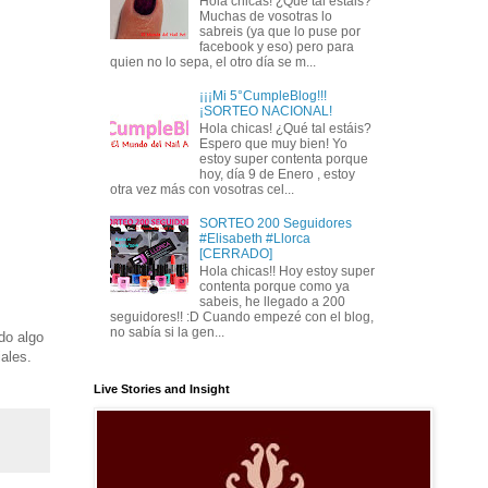
Hola chicas! ¿Qué tal estais?
Muchas de vosotras lo
sabreis (ya que lo puse por
facebook y eso) pero para
quien no lo sepa, el otro día se m...
¡¡¡Mi 5°CumpleBlog!!!
¡SORTEO NACIONAL!
Hola chicas! ¿Qué tal estáis?
Espero que muy bien! Yo
estoy super contenta porque
hoy, día 9 de Enero , estoy
otra vez más con vosotras cel...
SORTEO 200 Seguidores
#Elisabeth #Llorca
[CERRADO]
Hola chicas!! Hoy estoy super
contenta porque como ya
sabeis, he llegado a 200
seguidores!! :D Cuando empezé con el blog,
no sabía si la gen...
do algo
ales.
Live Stories and Insight