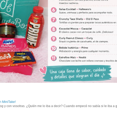
 MiniTake!
og y con vosotras. ¿Quién me lo iba a decir? Cuando empecé no sabía si le iba a g