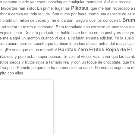
er persona puede ver esos unboxing en cualquier momento. Así que os dejo
Pikotas
 favoritos han sido:
En primer lugar las
, que me han recordado a 
abor a cereza de toda la vida. Son duros por fuera, como una especie de azú
Brum
comprado un millón de veces y me encantan ¡Seguro que los conocéis!
,
refrescar tu rostro e hidratarlo
. Está
formulado con extracto de manzana y n
nvejecimiento. D
e este producto os hable hace tiempo en un post y es que yo
 me alegré un montón cuando vi que la incluían en esta edición. Yo la suelo
ratación, pero os cuento que también lo podéis utilizar antes del maquillaje,
Barritas Zero Frutos Rojos de El
ón, ¡En serio que es un maravilla!
adidos y pero están super buenas. Si veis el vídeo, vais a ver que las barri
rutos secos y frutos rojos a tamaño real y con un toque de chocolate, que h
hweppes Pomelo porque me ha sorprendido su sabor. No estaba segura si me
pito con ellas.