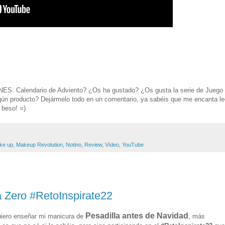
S: Calendario de Adviento? ¿Os ha gustado? ¿Os gusta la serie de Juego
ún producto? Dejármelo todo en un comentario, ya sabéis que me encanta le
 beso! =)
ke up
,
Makeup Revolution
,
Notino
,
Review
,
Vídeo
,
YouTube
a Zero #RetoInspirate22
Pesadilla antes de Navidad
uiero enseñar mi manicura de
, más