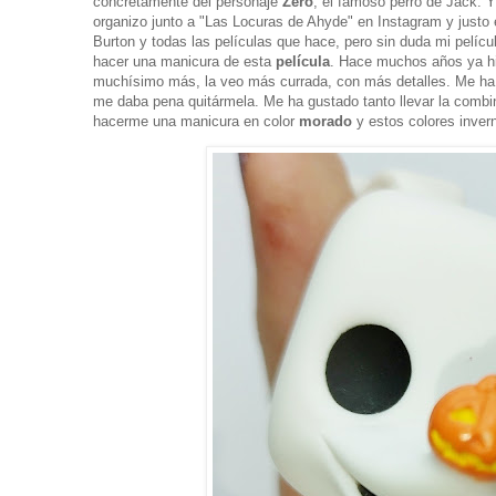
concretamente del personaje
Zero
, el famoso perro de Jack. Y
organizo junto a "Las Locuras de Ahyde" en Instagram y jus
Burton y todas las películas que hace, pero sin duda mi pelícu
hacer una manicura de esta
película
. Hace muchos años ya hi
muchísimo más, la veo más currada, con más detalles. Me ha e
me daba pena quitármela. Me ha gustado tanto llevar la comb
hacerme una manicura en color
morado
y estos colores inver