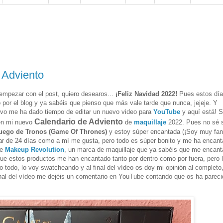
Adviento
empezar con el post, quiero desearos...
¡Feliz Navidad 2022!
Pues estos día
 por el blog y ya sabéis que pienso que más vale tarde que nunca, jejeje. Y
ivo me ha dado tiempo de editar un nuevo video para
YouTube
y aquí está! S
Calendario de Adviento
 en mi nuevo
de
maquillaje
2022. Pues no sé s
uego de Tronos (Game Of Thrones)
y estoy súper encantada (¡Soy muy fan
ar de 24 días como a mí me gusta, pero todo es súper bonito y me ha encant
de
Makeup
Revolution
, un marca de maquillaje que ya sabéis que me encant
ue estos productos me han encantado tanto por dentro como por fuera, pero 
 todo, lo voy swatcheando y al final del vídeo os doy mi opinión al completo,
inal del vídeo me dejéis un comentario en YouTube contando que os ha pareci