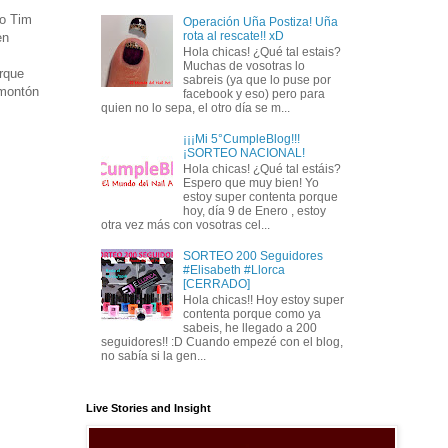
o Tim
Operación Uña Postiza! Uña
rota al rescate!! xD
en
Hola chicas! ¿Qué tal estais?
Muchas de vosotras lo
rque
sabreis (ya que lo puse por
 montón
facebook y eso) pero para
quien no lo sepa, el otro día se m...
¡¡¡Mi 5°CumpleBlog!!!
¡SORTEO NACIONAL!
Hola chicas! ¿Qué tal estáis?
Espero que muy bien! Yo
estoy super contenta porque
hoy, día 9 de Enero , estoy
otra vez más con vosotras cel...
SORTEO 200 Seguidores
#Elisabeth #Llorca
[CERRADO]
Hola chicas!! Hoy estoy super
contenta porque como ya
sabeis, he llegado a 200
seguidores!! :D Cuando empezé con el blog,
no sabía si la gen...
Live Stories and Insight