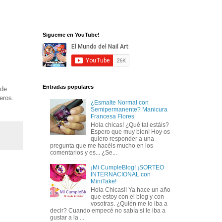
Sigueme en YouTube!
Entradas populares
 de
eros.
¿Esmalte Normal con
Semipermanente? Manicura
Francesa Flores
Hola chicas! ¿Qué tal estáis?
Espero que muy bien! Hoy os
quiero responder a una
pregunta que me hacéis mucho en los
comentarios y es... ¿Se...
¡Mi CumpleBlog! ¡SORTEO
INTERNACIONAL con
MiniTake!
Hola Chicas!! Ya hace un año
que estoy con el blog y con
vosotras. ¿Quién me lo iba a
decir? Cuando empecé no sabía si le iba a
gustar a la ...