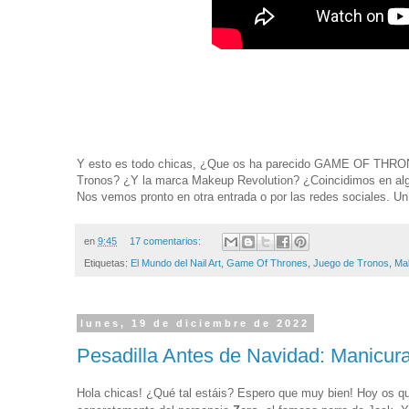
Y esto es todo chicas, ¿Que os ha parecido GAME OF THRONE
Tronos? ¿Y la marca Makeup Revolution? ¿Coincidimos en alg
Nos vemos pronto en otra entrada o por las redes sociales. Un
en
9:45
17 comentarios:
Etiquetas:
El Mundo del Nail Art
,
Game Of Thrones
,
Juego de Tronos
,
Ma
lunes, 19 de diciembre de 2022
Pesadilla Antes de Navidad: Manicur
Hola chicas! ¿Qué tal estáis? Espero que muy bien! Hoy os q