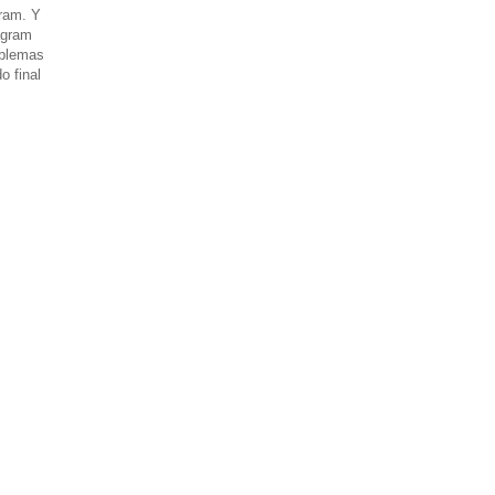
gram. Y
agram
oblemas
o final