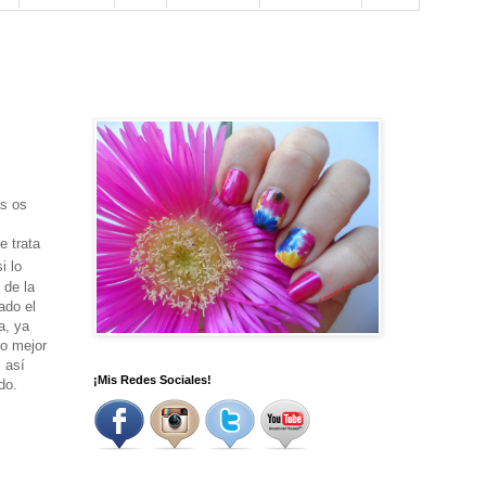
s os
e trata
i lo
 de la
ado el
a, ya
lo mejor
 así
¡Mis Redes Sociales!
do.