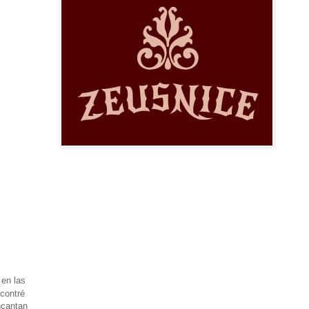
 en las
ncontré
ncantan