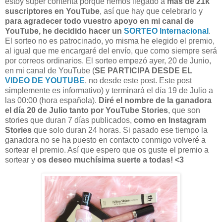
estoy super contenta porque hemos llegado a
más de 21k
suscriptores en YouTube
, así que hay que celebrarlo y
para agradecer todo vuestro apoyo en mi canal de
YouTube, he decidido hacer un
SORTEO Internacional
.
El sorteo no es patrocinado, yo misma he elegido el premio,
al igual que me encargaré del envío, que como siempre será
por correos ordinarios. El sorteo empezó ayer, 20 de Junio,
en mi canal de YouTube (
SE PARTICIPA DESDE EL
VIDEO DE YOUTUBE
, no desde este post. Este post
simplemente es informativo) y terminará el día 19 de Julio a
las 00:00 (hora española).
Diré el nombre de la ganadora
el día 20 de Julio tanto por YouTube Stories
, que son
stories que duran 7 días publicados,
como en Instagram
Stories
que solo duran 24 horas. Si pasado ese tiempo la
ganadora no se ha puesto en contacto conmigo volveré a
sortear el premio. Así que espero que os guste el premio a
sortear y
os deseo muchísima suerte a todas! <3