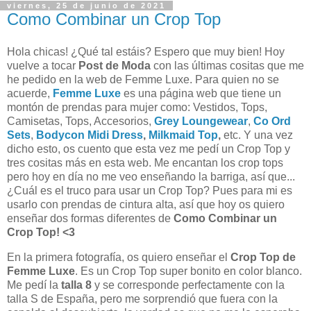
viernes, 25 de junio de 2021
Como Combinar un Crop Top
Hola chicas! ¿Qué tal estáis? Espero que muy bien! Hoy
vuelve a tocar
P
ost de Moda
con las últimas cositas que me
he pedido en la web de Femme Luxe. Para quien no se
acuerde,
Femme Luxe
es una página web que tiene un
montón de prendas para mujer como: Vestidos, Tops,
Camisetas, Tops, Accesorios,
Grey Loungewear
,
Co Ord
Sets
,
Bodycon Midi Dress
,
Milkmaid Top
,
etc. Y una vez
dicho esto, os cuento que esta vez me pedí un Crop Top y
tres cositas más en esta web.
Me encantan los crop tops
pero hoy en día no me veo enseñando la barriga, así que...
¿Cuál es el truco para usar un Crop Top? Pues para mi es
usarlo con prendas de cintura alta, así que hoy os quiero
enseñar dos formas diferentes de
Como Combinar un
Crop Top! <3
En la primera fotografía, os quiero enseñar el
Crop Top de
Femme Luxe
. Es un Crop Top super bonito en color blanco.
Me pedí la
talla 8
y se corresponde perfectamente con la
talla S de España, pero me sorprendió que fuera con la