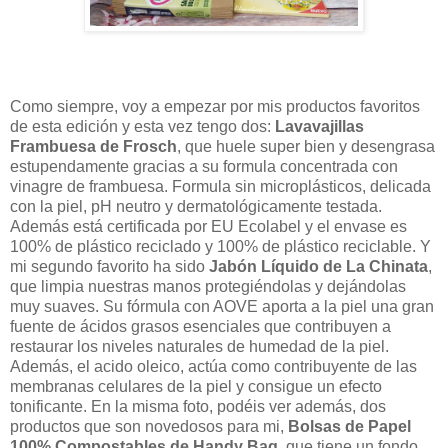
Como siempre, voy a empezar por mis productos favoritos
de esta edición y esta vez tengo dos:
Lavavajillas
Frambuesa de Frosch
, que huele super bien y desengrasa
estupendamente gracias a su formula concentrada con
vinagre de frambuesa. Formula sin microplásticos, delicada
con la piel, pH neutro y dermatológicamente testada.
Además está certificada por EU Ecolabel y el envase es
100% de plástico reciclado y 100% de plástico reciclable. Y
mi segundo favorito ha sido
Jabón Líquido de La Chinata
,
que limpia nuestras manos protegiéndolas y dejándolas
muy suaves. Su fórmula con AOVE aporta a la piel una gran
fuente de ácidos grasos esenciales que contribuyen a
restaurar los niveles naturales de humedad de la piel.
Además, el acido oleico, actúa como contribuyente de las
membranas celulares de la piel y consigue un efecto
tonificante. En la misma foto, podéis ver además, dos
productos que son novedosos para mi,
Bolsas de Papel
100% Compostables de Handy Bag
, que tiene un fondo