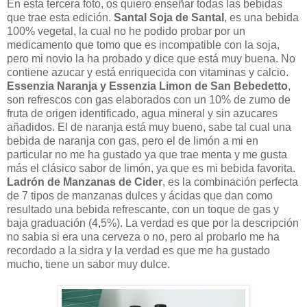
En esta tercera foto, os quiero enseñar todas las bebidas
que trae esta edición.
Santal Soja de Santal
, es una bebida
100% vegetal, la cual no he podido probar por un
medicamento que tomo que es incompatible con la soja,
pero mi novio la ha probado y dice que está muy buena. No
contiene azucar y está enriquecida con vitaminas y calcio.
Essenzia Naranja y Essenzia Limon de San Bebedetto
,
son refrescos con gas elaborados con un 10% de zumo de
fruta de origen identificado, agua mineral y sin azucares
añadidos. El de naranja está muy bueno, sabe tal cual una
bebida de naranja con gas, pero el de limón a mi en
particular no me ha gustado ya que trae menta y me gusta
más el clásico sabor de limón, ya que es mi bebida favorita.
Ladrón de Manzanas de Cider
, es la combinación perfecta
de 7 tipos de manzanas dulces y ácidas que dan como
resultado una bebida refrescante, con un toque de gas y
baja graduación (4,5%). La verdad es que por la descripción
no sabia si era una cerveza o no, pero al probarlo me ha
recordado a la sidra y la verdad es que me ha gustado
mucho, tiene un sabor muy dulce.