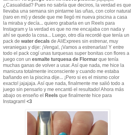
¿Casualidad? Pues no sabría que deciros, la verdad es que
llevaba una semana sin pintarme las uñas, con color natural
(raro en mi) y desde que me llegó mi nueva piscina a casa
la miraba y decía... quiero grabarla en un Reels para
Instagram y la verdad es que no me encajaba con nada y
ahí se quedo la cosa... Luego, otro día recordé que tenía un
pack de
water decals
de AliExprees sin estrenar, muy
veraniegas y dije: ¡Venga!, ¡Vamos a estrenarlas! Y entre
todo el pack cogí unas turquesas super bonitas con flores a
juego con un
esmalte turquesa de Flormar
que tenía
muchas ganas de volver a usar. Así que nada, me hice la
manicura totalmente inconsciente y cuando me estaba
bañando en la piscina dije... ¡Pero si es el mismo color
exacto! jajajaja. Así que nada, finalmente me salió todo a
juego sin pensarlo y me encantó el resultado! Ahora más
abajo os enseño el
Reels
que finalmente hice para
Instagram!
<3