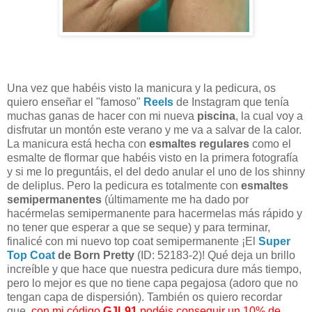
Una vez que habéis visto la manicura y la pedicura, os
quiero enseñar el "famoso"
Reels
de Instagram que tenía
muchas ganas de hacer con mi nueva
piscina
, la cual voy a
disfrutar un montón este verano y me va a salvar de la calor.
La manicura está hecha con
esmaltes regulares
como el
esmalte de flormar que habéis visto en la primera fotografía
y si me lo preguntáis, el del dedo anular el uno de los shinny
de deliplus. Pero la pedicura es totalmente con
esmaltes
semipermanentes
(últimamente me ha dado por
hacérmelas semipermanente para hacermelas más rápido y
no tener que esperar a que se seque)
y para terminar,
finalicé con mi nuevo top coat semipermanente ¡El
Super
Top Coat
de Born Pretty
(ID: 52183-2)! Qué deja un brillo
increíble y que hace que nuestra pedicura dure más tiempo,
pero lo mejor es que no tiene capa pegajosa (adoro que no
tengan capa de dispersión). También os quiero recordar
que,
con mi código
GJL91
podéis conseguir un 10% de