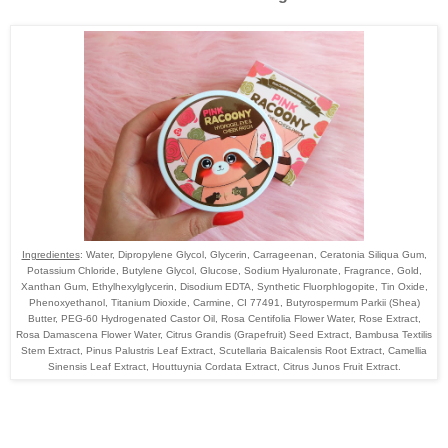
Ingredientes
: Water, Dipropylene Glycol, Glycerin, Carrageenan, Ceratonia Siliqua Gum,
Potassium Chloride, Butylene Glycol, Glucose, Sodium Hyaluronate, Fragrance, Gold,
Xanthan Gum, Ethylhexylglycerin, Disodium EDTA, Synthetic Fluorphlogopite, Tin Oxide,
Phenoxyethanol, Titanium Dioxide, Carmine, CI 77491, Butyrospermum Parkii (Shea)
Butter, PEG-60 Hydrogenated Castor Oil, Rosa Centifolia Flower Water, Rose Extract,
Rosa Damascena Flower Water, Citrus Grandis (Grapefruit) Seed Extract, Bambusa Textilis
Stem Extract, Pinus Palustris Leaf Extract, Scutellaria Baicalensis Root Extract, Camellia
Sinensis Leaf Extract, Houttuynia Cordata Extract, Citrus Junos Fruit Extract.