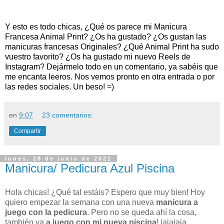
Y esto es todo chicas, ¿Qué os parece mi Manicura
Francesa Animal Print? ¿Os ha gustado? ¿Os gustan las
manicuras francesas Originales
? ¿Qué Animal Print ha sudo
vuestro favorito? ¿Os ha gustado mi nuevo Reels de
Instagram?
Dejármelo todo en un comentario, ya sabéis que
me encanta leeros. Nos vemos pronto en otra entrada o por
las redes sociales. Un beso! =)
en
9:07
23 comentarios:
Compartir
lunes, 28 de junio de 2021
Manicura/ Pedicura Azul Piscina
Hola chicas! ¿Qué tal estáis? Espero que muy bien! Hoy
quiero empezar la semana con una nueva
manicura
a
juego con la
pedicura
. Pero no se queda ahí la cosa,
también va
a juego con mi nueva
piscina
! jajajaja,