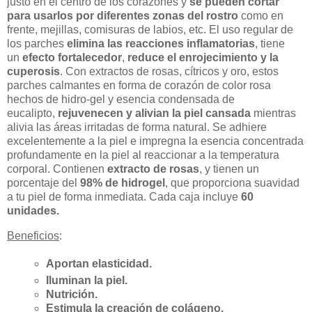
justo en el centro de los corazones y
se pueden cortar
para usarlos por diferentes zonas del rostro
como en
frente, mejillas, comisuras de labios, etc.
El uso regular de
los parches
e
limina las reacciones inflamatorias
, tiene
un
efecto fortalecedor
,
reduce el enrojecimiento y la
cuperosis
. Con extractos de rosas, cítricos y oro, estos
parches calmantes en forma de corazón de color rosa
hechos de hidro-gel y esencia condensada de
eucalipto,
rejuvenecen y alivian la piel cansada
mientras
alivia las áreas irritadas de forma natural
. Se adhiere
excelentemente a la piel e impregna la esencia concentrada
profundamente en la piel al reaccionar a la temperatura
corporal.
Contienen
extracto de rosas
, y tienen un
porcentaje del
98% de hidrogel
, que proporciona suavidad
a tu piel de forma inmediata. Cada caja incluye
60
unidades.
Beneficios
:
Aportan elasticidad.
Iluminan la piel.
Nutrición.
Estimula la creación de colágeno.