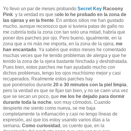
Yo llevo un par de meses probando
Secret Key
Racoony
Pink
y la verdad es que s
olo lo he probado en la zona de
las ojeras y en la frente
. En ambos sitios me han gustado
mucho, aunque reconozco que si tuviera patas de gallo no
me cubriría toda la zona con tan solo una mitad, habría que
poner dos parches por ojo. Pero bueno, igualmente, en la
zona que a mi más me importa, en la zona de la ojera,
me
han encantado
. Ya sabéis que estos meses he comentado
muchas veces que he tenido problemas de alergia y que he
tenido la zona de la ojera bastante hinchada y deshidratada.
Pues bien, estos parches me han ayudado mucho con
dichos problemas, tengo los ojos muchísimo mejor y casi
recuperados. Realmente estos parches hay
que ponérselos durante
20 o 30 minutos con la piel limpia
,
pero la verdad es que se fijan tan bien, y no se caen una vez
que se secan un poco, que
me los he dejado para dormir
durante toda la noche
, son muy cómodos. Cuando
despierto me siento como nueva, se me baja
completamente la inflamación y casi no tengo líneas de
expresión, así que los estoy usando varios días a la
semana.
Como curiosidad
, os cuento que, en la