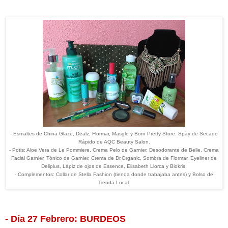
- Esmaltes de China Glaze, Dealz, Flormar, Masglo y Born Pretty Store. Spay de Secado
Rápido de AQC Beauty Salon.
- Potis: Aloe Vera de Le Pommiere, Crema Pelo de Garnier, Desodorante de Belle, Crema
Facial Garnier, Tónico de Garnier, Crema de Dr.Organic, Sombra de Flormar, Eyeliner de
Deliplus, Lápiz de ojos de Essence, Elisabeth Llorca y Biokris.
- Complementos: Collar de Stella Fashion (tienda donde trabajaba antes) y Bolso de
Tienda Local.
- Día 27 Febrero: BURDEOS