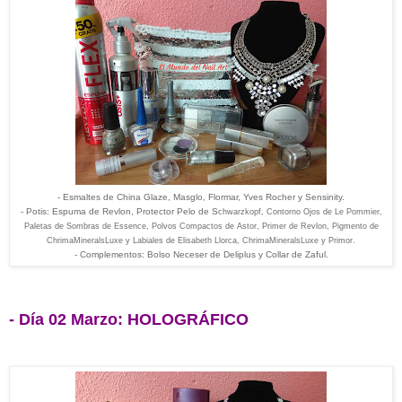
- Esmaltes de China Glaze, Masglo, Flormar, Yves Rocher y Sensinity.
- Potis: Espuma de Revlon, Protector Pelo de S
chwarzkopf, Contorno Ojos de Le Pommier,
Paletas de Sombras de Essence, Polvos Compactos de Astor, Primer de Revlon, Pigmento de
ChrimaMineralsLuxe y Labiales de Elisabeth Llorca,
ChrimaMineralsLuxe y Primor.
- Complementos: Bolso Neceser de Deliplus y Collar de Zaful.
- Día 02 Marzo: HOLOGRÁFICO