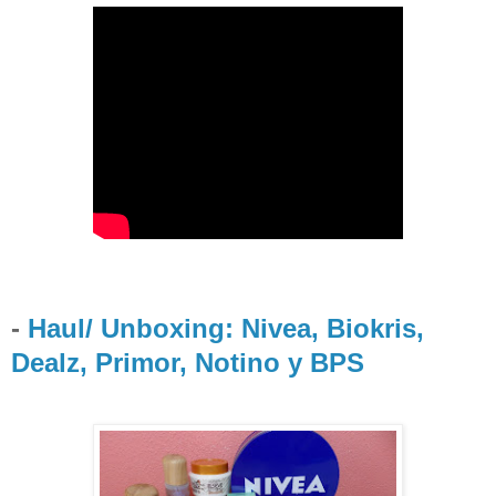
-
Haul/ Unboxing: Nivea, Biokris,
Dealz, Primor, Notino y BPS