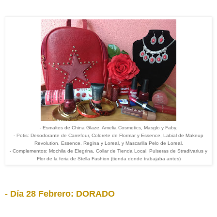
- Esmaltes de China Glaze, Amelia Cosmetics, Masglo y Faby.
- Potis: Desodorante de Carrefour, Colorete de Flormar y Essence, Labial de Makeup
Revolution, Essence, Regina y Loreal, y Mascarilla Pelo de Loreal.
- Complementos: Mochila de Elegrina, Collar de Tienda Local, Pulseras de Stradivarius y
Flor de la feria de Stella Fashion (tienda donde trabajaba antes)
- Día 28 Febrero: DORADO