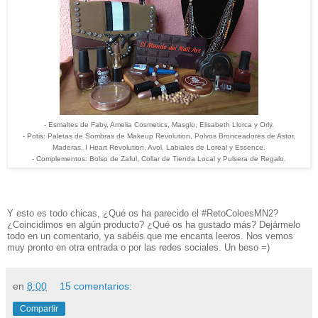
- Esmaltes de Faby, Amelia Cosmetics, Masglo, Elisabeth Llorca y Orly.
- Potis: Paletas de Sombras de Makeup Revolution, Polvos Bronceadores de Astor,
Maderas, I Heart Revolution, Avol, Labiales de Loreal y Essence.
- Complementos: Bolso de Zaful, Collar de Tienda Local y Pulsera de Regalo.
Y esto es todo chicas, ¿Qué os ha parecido el #RetoColoesMN2?
¿Coincidimos en algún producto? ¿Qué os ha gustado más? Dejármelo
todo en un comentario, ya sabéis que me encanta leeros. Nos vemos
muy pronto en otra entrada o por las redes sociales. Un beso =)
en
8:00
15 comentarios:
Compartir