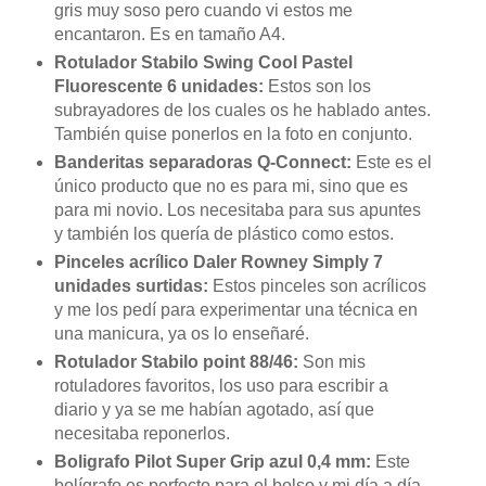
gris muy soso pero cuando vi estos me
encantaron. Es en tamaño A4.
Rotulador Stabilo Swing Cool Pastel
Fluorescente 6 unidades:
Estos son los
subrayadores de los cuales os he hablado antes.
También quise ponerlos en la foto en conjunto.
Banderitas separadoras Q-Connect:
Este es el
único producto que no es para mi, sino que es
para mi novio. Los necesitaba para sus apuntes
y también los quería de plástico como estos.
Pinceles acrílico Daler Rowney Simply 7
unidades surtidas:
Estos pinceles son acrílicos
y me los pedí para experimentar una técnica en
una manicura, ya os lo enseñaré.
Rotulador Stabilo point 88/46:
Son mis
rotuladores
favoritos
, los uso para escribir a
diario y ya se me habían agotado, así que
necesitaba
reponerlos.
Boligrafo Pilot Super Grip azul 0,4 mm:
Este
bolígrafo es perfecto para el bolso y mi día a día,