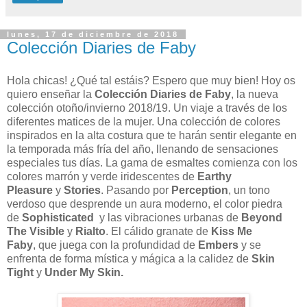
lunes, 17 de diciembre de 2018
Colección Diaries de Faby
Hola chicas! ¿Qué tal estáis? Espero que muy bien! Hoy os
quiero enseñar la
Colección Diaries de Faby
,
la nueva
colección otoño/invierno 2018/19. Un viaje a través de los
diferentes matices de la mujer. Una colección de colores
inspirados en la alta costura que te harán sentir elegante en
la temporada más fría del año, llenando de sensaciones
especiales tus días.
La gama de esmaltes comienza con los
colores marrón y verde iridescentes de
Earthy
Pleasure
y
Stories
. Pasando por
Perception
, un tono
verdoso que desprende un aura moderno, el color piedra
de
Sophisticated
y las vibraciones urbanas de
Beyond
The Visible
y
Rialto
. El cálido granate de
Kiss Me
Faby
,
que juega con la profundidad de
Embers
y se
enfrenta de forma mística y mágica a la calidez de
Skin
Tight
y
Under My Skin.