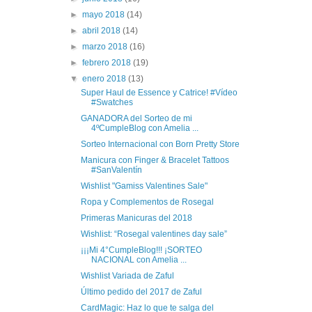
►
mayo 2018
(14)
►
abril 2018
(14)
►
marzo 2018
(16)
►
febrero 2018
(19)
▼
enero 2018
(13)
Super Haul de Essence y Catrice! #Vídeo
#Swatches
GANADORA del Sorteo de mi
4ºCumpleBlog con Amelia ...
Sorteo Internacional con Born Pretty Store
Manicura con Finger & Bracelet Tattoos
#SanValentín
Wishlist "Gamiss Valentines Sale"
Ropa y Complementos de Rosegal
Primeras Manicuras del 2018
Wishlist: “Rosegal valentines day sale”
¡¡¡Mi 4°CumpleBlog!!! ¡SORTEO
NACIONAL con Amelia ...
Wishlist Variada de Zaful
Último pedido del 2017 de Zaful
CardMagic: Haz lo que te salga del