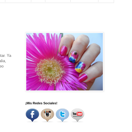
tar. Ya
lia,
eo
¡Mis Redes Sociales!