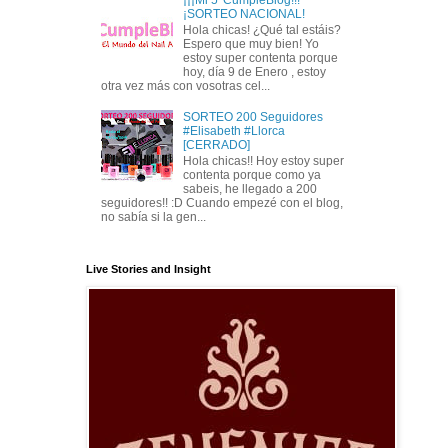
¡SORTEO NACIONAL!
Hola chicas! ¿Qué tal estáis?
Espero que muy bien! Yo
estoy super contenta porque
hoy, día 9 de Enero , estoy
otra vez más con vosotras cel...
SORTEO 200 Seguidores
#Elisabeth #Llorca
[CERRADO]
Hola chicas!! Hoy estoy super
contenta porque como ya
sabeis, he llegado a 200
seguidores!! :D Cuando empezé con el blog,
no sabía si la gen...
Live Stories and Insight