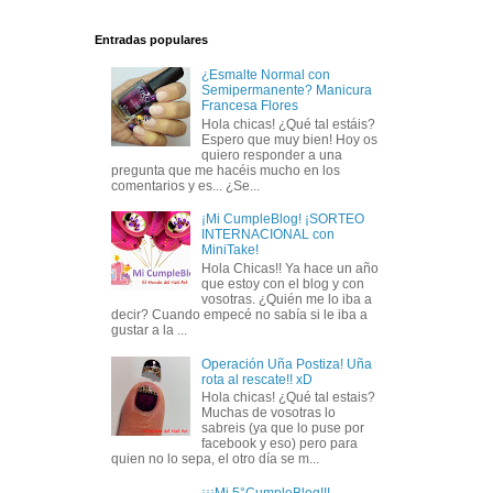
Entradas populares
¿Esmalte Normal con
Semipermanente? Manicura
Francesa Flores
Hola chicas! ¿Qué tal estáis?
Espero que muy bien! Hoy os
quiero responder a una
pregunta que me hacéis mucho en los
comentarios y es... ¿Se...
¡Mi CumpleBlog! ¡SORTEO
INTERNACIONAL con
MiniTake!
Hola Chicas!! Ya hace un año
que estoy con el blog y con
vosotras. ¿Quién me lo iba a
decir? Cuando empecé no sabía si le iba a
gustar a la ...
Operación Uña Postiza! Uña
rota al rescate!! xD
Hola chicas! ¿Qué tal estais?
Muchas de vosotras lo
sabreis (ya que lo puse por
facebook y eso) pero para
quien no lo sepa, el otro día se m...
¡¡¡Mi 5°CumpleBlog!!!