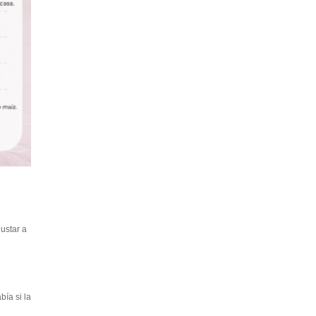
ustar a
ía si la