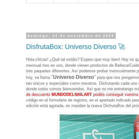
domingo, 24 de noviembre de 2024
DisfrutaBox: Universo Diverso 🚀
Hola chicas! ¿Qué tal estáis? Espero que muy bien! Hoy os q
mensual tres en uno, donde vienen productos de Belleza/Cuid
tres paquetes diferentes. Así podemos probar mensualmente p
"
Universo Diverso
"
hoy, se llama
para que nos pongamos 
tan únicos y especiales como nosotros. Disfrutando cada uno 
donde todos somos bienvenidos.
A
s
í que no me entretengo má
de descuento
MUNDODELNAILART
podéis conseguir vuestra 
código en el formulario de registro, en el apartado indicado p
edición está agotada, os mandan la nueva DisfrutaBox del pr