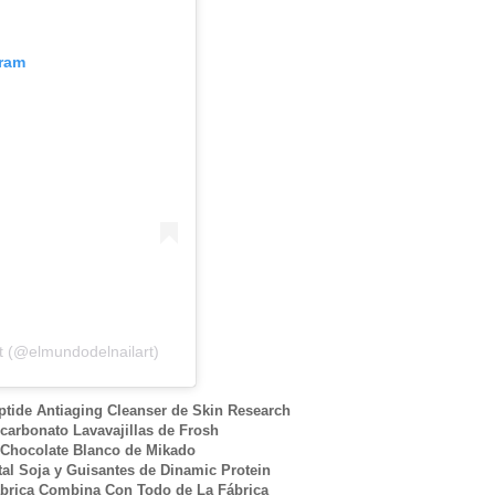
gram
t (@elmundodelnailart)
ptide Antiaging Cleanser de Skin Research
icarbonato Lavavajillas de Frosh
Chocolate Blanco de Mikado
al Soja y Guisantes de Dinamic Protein
abrica Combina Con Todo de La Fábrica