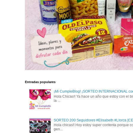
Entradas populares
¡Mi CumpleBlog! ¡SORTEO INTERNACIONAL con
Hola Chicas!! Ya hace un año que estoy con el bl
la ...
SORTEO 200 Seguidores #Elisabeth #Llorca [
Hola chicas!! Hoy estoy super contenta porque c
gen...