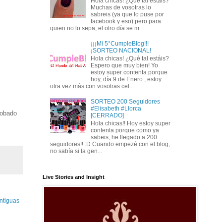
Hola chicas! ¿Qué tal estais?
Muchas de vosotras lo
sabreis (ya que lo puse por
facebook y eso) pero para
quien no lo sepa, el otro día se m...
¡¡¡Mi 5°CumpleBlog!!!
¡SORTEO NACIONAL!
Hola chicas! ¿Qué tal estáis?
Espero que muy bien! Yo
estoy super contenta porque
hoy, día 9 de Enero , estoy
otra vez más con vosotras cel...
SORTEO 200 Seguidores
#Elisabeth #Llorca
robado
[CERRADO]
s
Hola chicas!! Hoy estoy super
contenta porque como ya
sabeis, he llegado a 200
seguidores!! :D Cuando empezé con el blog,
no sabía si la gen...
Live Stories and Insight
ntiguas