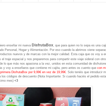
DisfrutaBox
uiero enseñar mi nueva
, que para quien no lo sepa es una caj
ado Personal, Hogar y Alimentación. Por eso cuando la abrimos viene separa
roductos nuevos y de marcas con la mejor calidad. Esta caja que os voy a e
el traje espacial y nos preparemos para compartir este viaje sideral con otr
de lo que más nos apasiona a la vez, unidos en esta comunidad de disfruton
s y voy a enseñaros que contiene mi cajita, pero antes os cuento que
con m
primera DisfrutaBox por 9,99€ en vez de 19,99€
. Solo tenéis que introducir m
ara los códigos de descuento (Nota Importante: Si cuando hacéis el pedido est
óximo mes)
<3