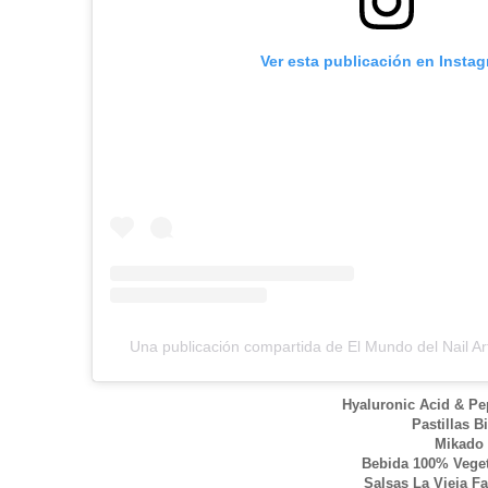
Ver esta publicación en Insta
Una publicación compartida de El Mundo del Nail Ar
Hyaluronic Acid & Pe
Pastillas B
Mikado 
Bebida 100% Veget
Salsas La Vieja F