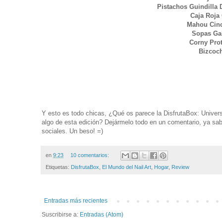
Pistachos Guindilla 
Caja Roja
Mahou Cinco
Sopas Gal
Corny Prot
Bizcoch
Y esto es todo chicas, ¿Qué os parece la DisfrutaBox: Univ
algo de esta edición? Dejármelo todo en un comentario, ya sa
sociales. Un beso! =)
en
9:23
10 comentarios:
Etiquetas:
DisfrutaBox
,
El Mundo del Nail Art
,
Hogar
,
Review
Entradas más recientes
Suscribirse a:
Entradas (Atom)