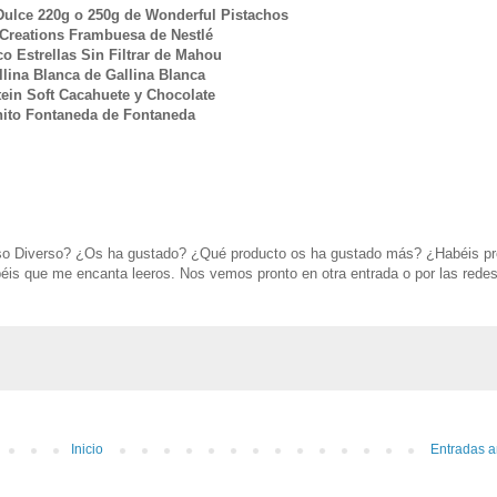
Dulce 220g o 250g de Wonderful Pistachos
 Creations Frambuesa de Nestlé
 Estrellas Sin Filtrar de Mahou
lina Blanca de Gallina Blanca
ein Soft Cacahuete y Chocolate
ito Fontaneda de Fontaneda
erso Diverso? ¿Os ha gustado? ¿Qué producto os ha gustado más? ¿Habéis p
béis que me encanta leeros. Nos vemos pronto en otra entrada o por las rede
Inicio
Entradas a