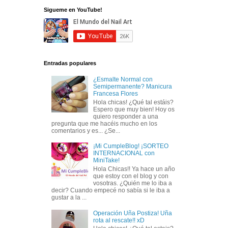
Sigueme en YouTube!
Entradas populares
¿Esmalte Normal con
Semipermanente? Manicura
Francesa Flores
Hola chicas! ¿Qué tal estáis?
Espero que muy bien! Hoy os
quiero responder a una
pregunta que me hacéis mucho en los
comentarios y es... ¿Se...
¡Mi CumpleBlog! ¡SORTEO
INTERNACIONAL con
MiniTake!
Hola Chicas!! Ya hace un año
que estoy con el blog y con
vosotras. ¿Quién me lo iba a
decir? Cuando empecé no sabía si le iba a
gustar a la ...
Operación Uña Postiza! Uña
rota al rescate!! xD