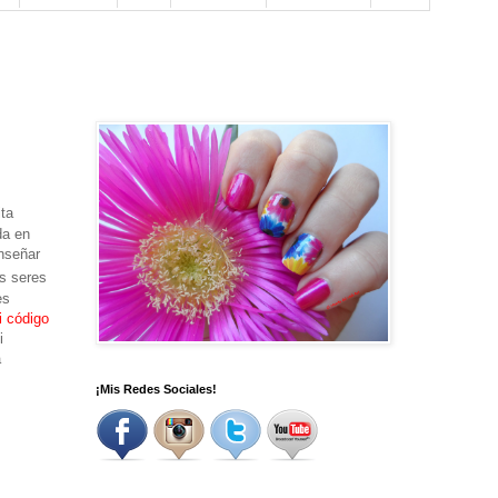
ita
da en
nseñar
os seres
es
i código
i
a
¡Mis Redes Sociales!