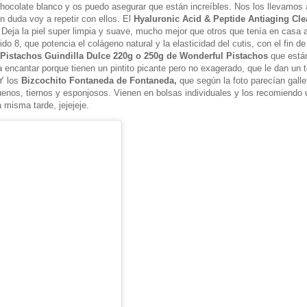
ocolate blanco y os puedo asegurar que están increíbles. Nos los llevamos a
n duda voy a repetir con ellos. El
Hyaluronic Acid & Peptide Antiaging Cle
 Deja la piel super limpia y suave, mucho mejor que otros que tenía en casa a
o 8, que potencia el colágeno natural y la elasticidad del cutis, con el fin de
Pistachos Guindilla Dulce 220g o 250g de Wonderful Pistachos
que está
 a encantar porque tienen un pintito picante pero no exagerado, que le dan un 
 Y los
Bizcochito Fontaneda de Fontaneda,
que según la foto parecían galle
enos, tiernos y esponjosos. Vienen en bolsas individuales y los recomiendo 
 misma tarde, jejejeje.