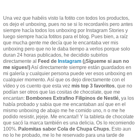
Una vez que habéis visto la fotito con todos los productos,
os dejo el unboxing, pues no se si lo recordaréis pero antes
siempre hacía todos los unboxing por Instagram Stories y
luego siempre hacia fotitos para el blog. Pues bien, a raíz
que mucha gente me decía que le encantaba ver mis
unboxing pero que no le daba tiempo a verlos porque solo
duran 24 horas publicados, he decidido subirlos
directamente al
Feed de
Instagram
(¡Sígueme si aun no
me sigues!)
Así directamente siempre están guardados en
mi galería y cualquier persona puede ver esos unboxing en
cualquier momento. Así que os dejo directamente con el
vídeo y os cuento que esta vez
mis top 3 favoritos
, que no
podían ser otros que las cositas de chocolate, que me
encantan:
Bombones Extrafino Filipinos de Nestlé
,
ya los
había probado y sabia que me encantaban así que en el
mismo unboxing de abajo me he comido uno, n o me he
podido resistir, jejeje. Me encanta!! Y la tableta de chocolate
que sacó la marca también es una delicia. Os lo recomiendo
100%.
Palomitas sabor Cola de Chupa Chups
.
Esto aun
no lo he probado, me lo he reservado para una tarde de