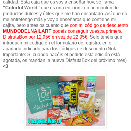
calidad. Esta caja que os voy a enseñar hoy, se llama
"Colorful World"
que es una edición con un montón de
productos dulces y útiles que me han encantado. Así que no
me entretengo más y voy a enseñaros que contiene mi
cajita, pero antes os cuento que
con mi código de descuento
MUNDODELNAILART
podéis conseguir vuestra primera
DisfrutaBox por 12,95€ en vez de 22,95€.
Solo tenéis que
introducir mi código en el formulario de registro, en el
apartado indicado para los códigos de descuento (Nota
Importante: Si cuando hacéis el pedido esta edición está
agotada, os mandan la nueva DisfrutaBox del próximo mes)
<3