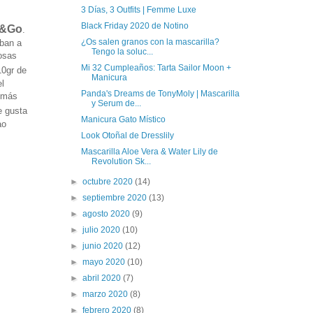
3 Días, 3 Outfits | Femme Luxe
Black Friday 2020 de Notino
x&Go
.
¿Os salen granos con la mascarilla?
iban a
Tengo la soluc...
osas
Mi 32 Cumpleaños: Tarta Sailor Moon +
10gr de
Manicura
el
Panda's Dreams de TonyMoly | Mascarilla
demás
y Serum de...
e gusta
Manicura Gato Místico
ao
Look Otoñal de Dresslily
Mascarilla Aloe Vera & Water Lily de
Revolution Sk...
►
octubre 2020
(14)
►
septiembre 2020
(13)
►
agosto 2020
(9)
►
julio 2020
(10)
►
junio 2020
(12)
►
mayo 2020
(10)
►
abril 2020
(7)
►
marzo 2020
(8)
►
febrero 2020
(8)