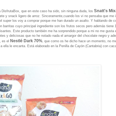
Snatt's Mi
 DisfrutaBox, que en este caso ha sido, sin ninguna duda, los
uete y snack ligero de arroz. Sinceramente,cuando los vi no pensaba que me 
 el super los voy a comprar porque me han durado un asalto. Y hablando de c
on barritas cuyo principal ingrediente son los frutos secos pero además tiene 
guisantes. Este producto también me ha sorprendido porque a mi no me gusta 
entes y deliciosas que no he notado nada el amargor del chocolate negro y a
Nestlé Dark 70%
, es el
, que como os he dicho hace un momento, no m
a ella le encanta. Está elaborado en la Penilla de Cayón (Cantabria) con cac