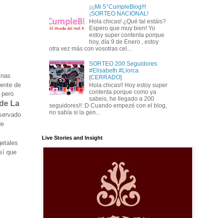
¡¡¡Mi 5°CumpleBlog!!!
¡SORTEO NACIONAL!
Hola chicas! ¿Qué tal estáis?
Espero que muy bien! Yo
estoy super contenta porque
hoy, día 9 de Enero , estoy
otra vez más con vosotras cel...
SORTEO 200 Seguidores
#Elisabeth #Llorca
ínas
[CERRADO]
uente de
Hola chicas!! Hoy estoy super
contenta porque como ya
 pero
sabeis, he llegado a 200
de La
seguidores!! :D Cuando empezé con el blog,
no sabía si la gen...
eservado
de
Live Stories and Insight
getales
sí que