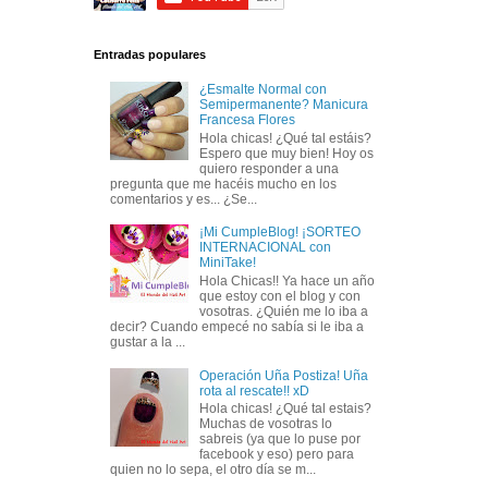
Entradas populares
¿Esmalte Normal con
Semipermanente? Manicura
Francesa Flores
Hola chicas! ¿Qué tal estáis?
Espero que muy bien! Hoy os
quiero responder a una
pregunta que me hacéis mucho en los
comentarios y es... ¿Se...
¡Mi CumpleBlog! ¡SORTEO
INTERNACIONAL con
MiniTake!
Hola Chicas!! Ya hace un año
que estoy con el blog y con
vosotras. ¿Quién me lo iba a
decir? Cuando empecé no sabía si le iba a
gustar a la ...
Operación Uña Postiza! Uña
rota al rescate!! xD
Hola chicas! ¿Qué tal estais?
Muchas de vosotras lo
sabreis (ya que lo puse por
facebook y eso) pero para
quien no lo sepa, el otro día se m...