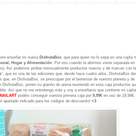
iero enseñar mi nueva
DisfrutaBox
, que para quien no lo sepa es una cajita
sonal, Hogar y Alimentación
. Por eso cuando la abrimos viene separada en 
ries). Así podemos probar mensualmente productos nuevos y de marcas con l
a
", que es una de las ediciones que, desde hace cuatro años, DisfrutaBox de
es que, en DisfrutaBox, se preocupan por el bienestar de nuestro planeta y de
en DisfrutaBox, ponen su granito de
arena
reuniendo en esta caja productos qu
ible.
Así
que no me entretengo más y voy a enseñaros que contiene mi cajita
NAILART
podéis conseguir vuestra primera caja por
9,99€
en vez de 19,99€.
n el apartado indicado para los códigos de descuento!
<3