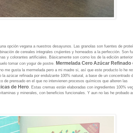
 una opción vegana a nuestros desayunos. Las granolas son fuentes de prote
nación de cereales integrales crujientes y horneados a la perfección. Son f
mas y colorantes artificiales. Básicamente son como los de la edición anterior
Mermelada Cero Azúcar Refinado 
uelo tomar con yogur de postre.
no me gusta la mermelada pero a mi madre si, así que este producto lo he r
o la azúcar refinada por endulzante 100% natural, a base de un concentrado 
co de prensado en el que no intervienen procesos químicos que alteren las
icas de Hero
. Estas cremas están elaboradas con ingredientes 100% ve
 vitaminas y minerales, con beneficios funcionales. Y aun no las he probado a