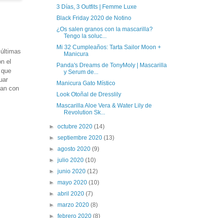
3 Días, 3 Outfits | Femme Luxe
Black Friday 2020 de Notino
¿Os salen granos con la mascarilla?
Tengo la soluc...
Mi 32 Cumpleaños: Tarta Sailor Moon +
 últimas
Manicura
n el
Panda's Dreams de TonyMoly | Mascarilla
i que
y Serum de...
uar
Manicura Gato Místico
jan con
Look Otoñal de Dresslily
Mascarilla Aloe Vera & Water Lily de
Revolution Sk...
►
octubre 2020
(14)
►
septiembre 2020
(13)
►
agosto 2020
(9)
►
julio 2020
(10)
►
junio 2020
(12)
►
mayo 2020
(10)
►
abril 2020
(7)
►
marzo 2020
(8)
►
febrero 2020
(8)