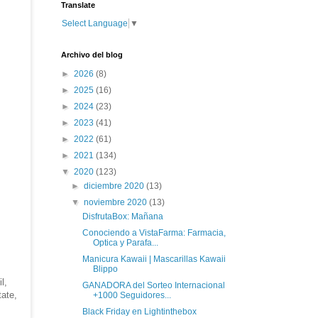
Translate
Select Language
▼
Archivo del blog
►
2026
(8)
►
2025
(16)
►
2024
(23)
►
2023
(41)
►
2022
(61)
►
2021
(134)
▼
2020
(123)
►
diciembre 2020
(13)
▼
noviembre 2020
(13)
DisfrutaBox: Mañana
Conociendo a VistaFarma: Farmacia,
Optica y Parafa...
Manicura Kawaii | Mascarillas Kawaii
Blippo
l,
GANADORA del Sorteo Internacional
tate,
+1000 Seguidores...
Black Friday en Lightinthebox