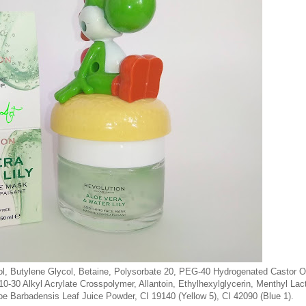
ol, Butylene Glycol, Betaine, Polysorbate 20, PEG-40 Hydrogenated Castor Oi
0-30 Alkyl Acrylate Crosspolymer, Allantoin, Ethylhexylglycerin, Menthyl Lac
 Barbadensis Leaf Juice Powder, CI 19140 (Yellow 5), CI 42090 (Blue 1).