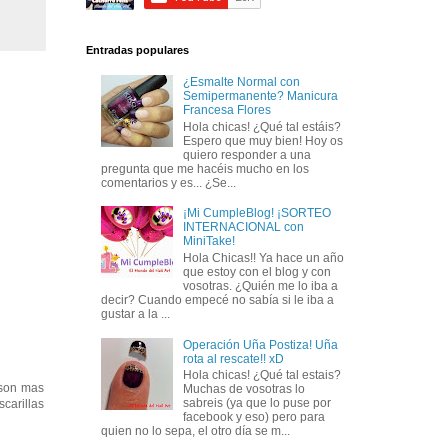
Entradas populares
¿Esmalte Normal con
Semipermanente? Manicura
Francesa Flores
Hola chicas! ¿Qué tal estáis?
Espero que muy bien! Hoy os
quiero responder a una
pregunta que me hacéis mucho en los
comentarios y es... ¿Se...
¡Mi CumpleBlog! ¡SORTEO
INTERNACIONAL con
MiniTake!
Hola Chicas!! Ya hace un año
que estoy con el blog y con
vosotras. ¿Quién me lo iba a
decir? Cuando empecé no sabía si le iba a
gustar a la ...
Operación Uña Postiza! Uña
rota al rescate!! xD
Hola chicas! ¿Qué tal estais?
 son mas
Muchas de vosotras lo
sabreis (ya que lo puse por
carillas
facebook y eso) pero para
quien no lo sepa, el otro día se m...