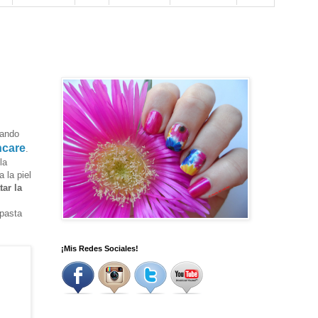
bando
ncare
.
la
 la piel
ar la
 pasta
¡Mis Redes Sociales!