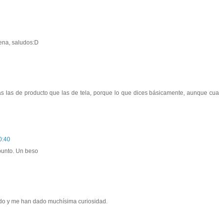
ena, saludos:D
ás las de producto que las de tela, porque lo que dices básicamente, aunque cu
0:40
punto. Un beso
ado y me han dado muchísima curiosidad.