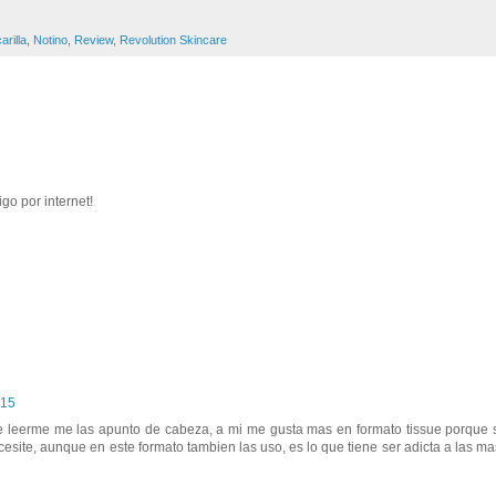
rilla
,
Notino
,
Review
,
Revolution Skincare
go por internet!
:15
de leerme me las apunto de cabeza, a mi me gusta mas en formato tissue porque
ite, aunque en este formato tambien las uso, es lo que tiene ser adicta a las mas