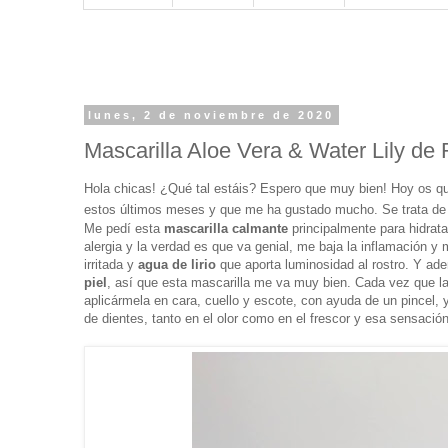
lunes, 2 de noviembre de 2020
Mascarilla Aloe Vera & Water Lily de
Hola chicas! ¿Qué tal estáis? Espero que muy bien! Hoy os q
estos últimos meses y que me ha gustado mucho. Se trata de
Me pedí esta
mascarilla calmante
principalmente para hidrata
alergia y la verdad es que va genial, me baja la inflamación 
irritada y
agua de lirio
que aporta luminosidad al rostro. Y a
piel
, así que esta mascarilla me va muy bien. Cada vez que l
aplicármela
en cara, cuello y escote, con ayuda de un pincel, 
de dientes, tanto en el olor como en el frescor y esa sensaci