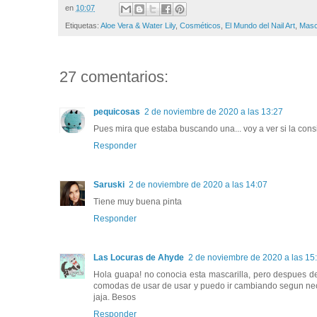
en
10:07
Etiquetas:
Aloe Vera & Water Lily
,
Cosméticos
,
El Mundo del Nail Art
,
Masca
27 comentarios:
pequicosas
2 de noviembre de 2020 a las 13:27
Pues mira que estaba buscando una... voy a ver si la consi
Responder
Saruski
2 de noviembre de 2020 a las 14:07
Tiene muy buena pinta
Responder
Las Locuras de Ahyde
2 de noviembre de 2020 a las 15
Hola guapa! no conocia esta mascarilla, pero despues 
comodas de usar de usar y puedo ir cambiando segun neces
jaja. Besos
Responder