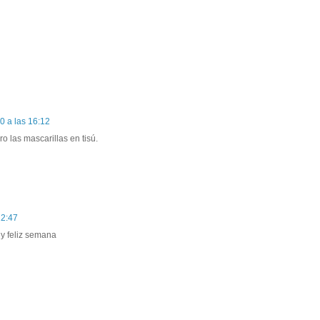
0 a las 16:12
o las mascarillas en tisú.
22:47
 y feliz semana