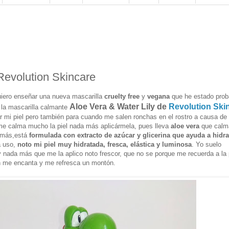
 Revolution Skincare
uiero enseñar una nueva mascarilla
cruelty free
y
vegana
que he estado pro
Aloe Vera & Water Lily de
Revolution Ski
 la mascarilla calmante
r mi piel pero también para cuando me salen ronchas en el rostro a causa de 
y me calma mucho la piel nada más aplicármela, pues lleva
aloe vera
que calma
demás,está
formulada con extracto de azúcar y glicerina que ayuda a hidrat
a uso,
noto mi piel muy hidratada, fresca, elástica y luminosa
. Yo suelo
y nada más que me la aplico noto frescor, que no se porque me recuerda a la
ón me encanta y me refresca un montón.