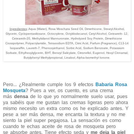
Ingredientes
: Aqua (Water), Rosa Moschata Seed Oil, Dimethicone, Stearyl Alcohol,
Glycerin, Cyclopentasiloxane, Octocrylene, Octyldodecanol, Cetyl Alcohol, Ceteareth- 12,
Ceteareth-20, Methylsilanol Mannuronate, Hydrolyzed Soy Protein, Dimethicone
Crosspolymer, Polyacrylamide, Tetrasodium EDTA, Citric Acid, Parfum (Fragrance), C13-14
Isoparaffin, Laureth-7, Phenoxyethanol, Sorbic Acid, Sodium Benzoate, Potassium
Sorbate, Ethylhexylglycerin, BHT, Benzyl Salicylate, Citronellol, Eugenol, Hexyl Cinnamal,
Butylphenyl Methylpropional, Linalool, Alpha-Isomethyl Ionone.
Pero... ¿Realmente cumple los 9 efectos
Babaria Rosa
Mosqueta
? Pues a ver, os cuento, es una crema
más
densa
de lo que yo normalmente suelo usar, pues
ya sabéis que me gustan las cremas ligeras pero ahora
mismo necesito un extra como os he
explicado antes
. Y
pese a ser más densa, me encanta la textura y no me
siento la piel super pegajosa. La sensación es como
cuando te echas aceite de rosa de mosqueta pero
se
absorbe
antes. Tiene efecto seda y
me deja la piel