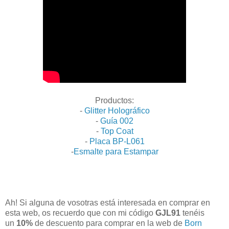
Productos:
-
Glitter Holográfico
-
Guía 002
-
Top Coat
-
Placa BP-L061
-
Esmalte para Estampar
Ah! Si alguna de vosotras está interesada en comprar en
esta web, os recuerdo que con mi código
GJL91
tenéis
un
10%
de descuento para comprar en la web de
Born