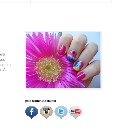
evo
que
anicura
s. A
¡Mis Redes Sociales!