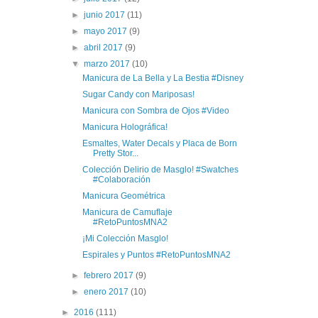
►
junio 2017
(11)
►
mayo 2017
(9)
►
abril 2017
(9)
▼
marzo 2017
(10)
Manicura de La Bella y La Bestia #Disney
Sugar Candy con Mariposas!
Manicura con Sombra de Ojos #Video
Manicura Holográfica!
Esmaltes, Water Decals y Placa de Born
Pretty Stor...
Colección Delirio de Masglo! #Swatches
#Colaboración
Manicura Geométrica
Manicura de Camuflaje
#RetoPuntosMNA2
¡Mi Colección Masglo!
Espirales y Puntos #RetoPuntosMNA2
►
febrero 2017
(9)
►
enero 2017
(10)
►
2016
(111)