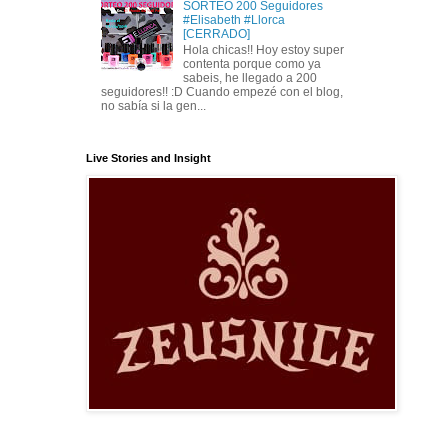
SORTEO 200 Seguidores
#Elisabeth #Llorca
[CERRADO]
Hola chicas!! Hoy estoy super
contenta porque como ya
sabeis, he llegado a 200
seguidores!! :D Cuando empezé con el blog,
no sabía si la gen...
Live Stories and Insight