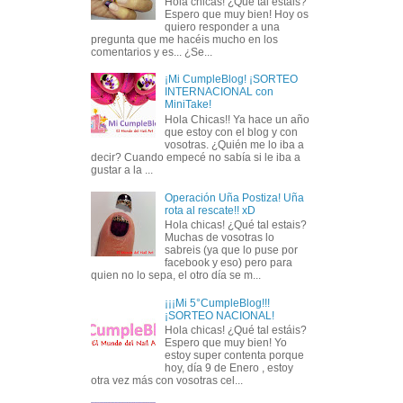
Hola chicas! ¿Qué tal estáis?
Espero que muy bien! Hoy os
quiero responder a una
pregunta que me hacéis mucho en los
comentarios y es... ¿Se...
¡Mi CumpleBlog! ¡SORTEO
INTERNACIONAL con
MiniTake!
Hola Chicas!! Ya hace un año
que estoy con el blog y con
vosotras. ¿Quién me lo iba a
decir? Cuando empecé no sabía si le iba a
gustar a la ...
Operación Uña Postiza! Uña
rota al rescate!! xD
Hola chicas! ¿Qué tal estais?
Muchas de vosotras lo
sabreis (ya que lo puse por
facebook y eso) pero para
quien no lo sepa, el otro día se m...
¡¡¡Mi 5°CumpleBlog!!!
¡SORTEO NACIONAL!
Hola chicas! ¿Qué tal estáis?
Espero que muy bien! Yo
estoy super contenta porque
hoy, día 9 de Enero , estoy
otra vez más con vosotras cel...