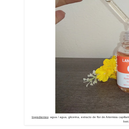
Ingredientes
: agua / agua, glicerina, extracto de flor de Artemisia capilla
baic