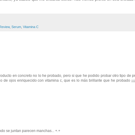
Review
,
Serum
,
Vitamina C
roducto en concreto no lo he probado, pero si que he podido probar otro tipo de p
de ojos enriquecido con vitamina c, que es lo más brillante que he probado ¡¡¡br
ndo se juntan parecen manchas... +.+