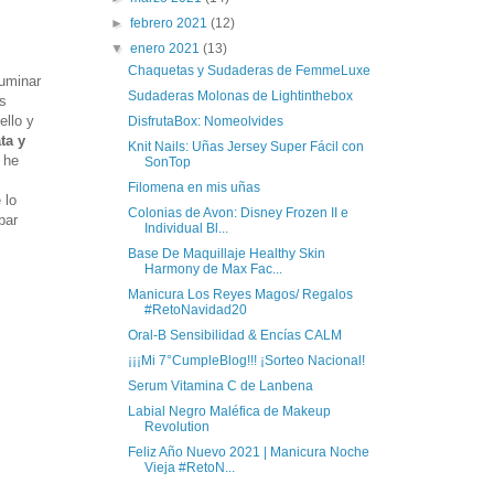
►
febrero 2021
(12)
▼
enero 2021
(13)
Chaquetas y Sudaderas de FemmeLuxe
fuminar
Sudaderas Molonas de Lightinthebox
os
ello y
DisfrutaBox: Nomeolvides
ta y
Knit Nails: Uñas Jersey Super Fácil con
 he
SonTop
Filomena en mis uñas
 lo
Colonias de Avon: Disney Frozen II e
bar
Individual Bl...
Base De Maquillaje Healthy Skin
Harmony de Max Fac...
Manicura Los Reyes Magos/ Regalos
#RetoNavidad20
Oral-B Sensibilidad & Encías CALM
¡¡¡Mi 7°CumpleBlog!!! ¡Sorteo Nacional!
Serum Vitamina C de Lanbena
Labial Negro Maléfica de Makeup
Revolution
Feliz Año Nuevo 2021 | Manicura Noche
Vieja #RetoN...