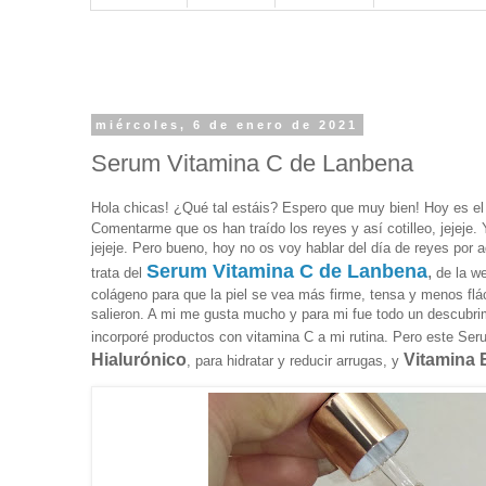
miércoles, 6 de enero de 2021
Serum Vitamina C de Lanbena
Hola chicas! ¿Qué tal estáis? Espero que muy bien! Hoy es el
Comentarme que os han traído los reyes y así cotilleo, jejeje. 
jejeje. Pero bueno, hoy no os voy hablar del día de reyes por
Serum Vitamina C de Lanbena
,
trata del
de la w
colágeno para que la piel se vea más firme, tensa y menos flá
salieron. A mi me gusta mucho y para mi fue todo un descubri
incorporé productos con vitamina C a mi rutina. Pero este Se
Hialurónico
Vitamina 
, para hidratar y reducir arrugas, y