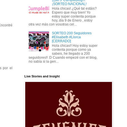
¡SORTEO NACIONAL!
Hola chicas! ¿Qué tal estáis?
Espero que muy bien! Yo
estoy super contenta porque
hoy, día 9 de Enero , estoy
otra vez más con vosotras cel...
Encontré
SORTEO 200 Seguidores
#Elisabeth #Llorca
[CERRADO]
Hola chicas!! Hoy estoy super
contenta porque como ya
sabeis, he llegado a 200
seguidores!! :D Cuando empezé con el blog,
no sabía si la gen...
s por el
Live Stories and Insight