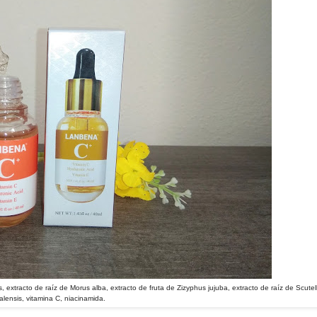
ris, extracto de raíz de Morus alba, extracto de fruta de Zizyphus jujuba, extracto de raíz de Scutel
alensis, vitamina C, niacinamida.