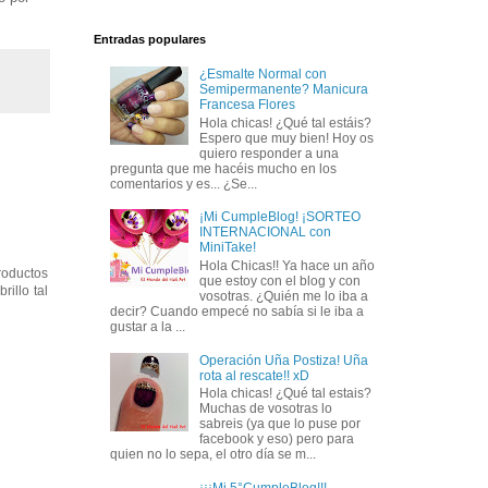
Entradas populares
¿Esmalte Normal con
Semipermanente? Manicura
Francesa Flores
Hola chicas! ¿Qué tal estáis?
Espero que muy bien! Hoy os
quiero responder a una
pregunta que me hacéis mucho en los
comentarios y es... ¿Se...
¡Mi CumpleBlog! ¡SORTEO
INTERNACIONAL con
MiniTake!
Hola Chicas!! Ya hace un año
roductos
que estoy con el blog y con
illo tal
vosotras. ¿Quién me lo iba a
decir? Cuando empecé no sabía si le iba a
gustar a la ...
Operación Uña Postiza! Uña
rota al rescate!! xD
Hola chicas! ¿Qué tal estais?
Muchas de vosotras lo
sabreis (ya que lo puse por
facebook y eso) pero para
quien no lo sepa, el otro día se m...
¡¡¡Mi 5°CumpleBlog!!!