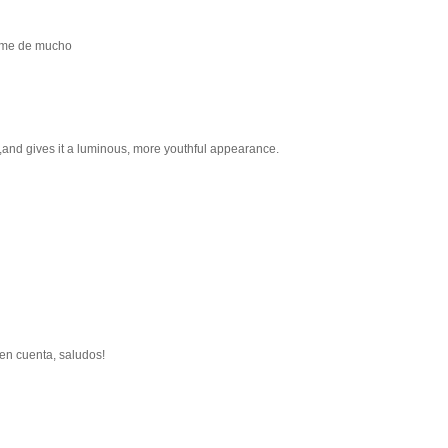
irme de mucho
n ,and gives it a luminous, more youthful appearance.
 en cuenta, saludos!