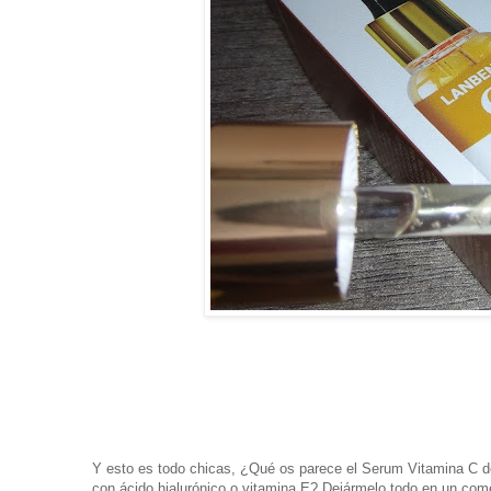
Y esto es todo chicas, ¿Qué os parece el Serum Vitamina C d
con ácido hialurónico o vitamina E?
Dejármelo todo en un come