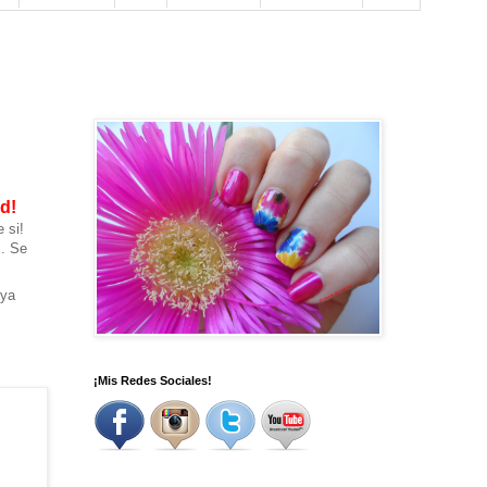
d!
 si!
s. Se
 ya
¡Mis Redes Sociales!