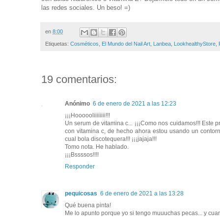
las redes sociales. Un beso! =)
en
8:00
Etiquetas:
Cosméticos
,
El Mundo del Nail Art
,
Lanbea
,
LookhealthyStore
,
19 comentarios:
Anónimo
6 de enero de 2021 a las 12:23
¡¡¡Hoooooliiiiiiii!!!
Un serum de vitamina c... ¡¡¡Como nos cuidamos!!! Este p
con vitamina c, de hecho ahora estou usando un contorno 
cual bola discotequera!!! ¡¡¡jajaja!!!
Tomo nota. He hablado.
¡¡¡Bssssos!!!!
Responder
pequicosas
6 de enero de 2021 a las 13:28
Qué buena pinta!
Me lo apunto porque yo si tengo muuuchas pecas... y cua