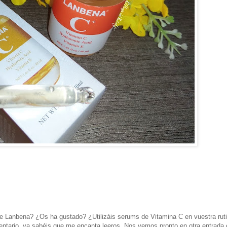
e Lanbena? ¿Os ha gustado? ¿Utilizáis serums de Vitamina C en vuestra rut
ntario, ya sabéis que me encanta leeros. Nos vemos pronto en otra entrada 