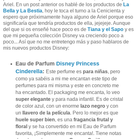
Ariel. En un post anterior os hablé de los productos de
La
Bella y La Bestia
, hoy le toca el turno a la Cenicienta y
espero que próximamente haya alguno de Ariel porque eso
significaría que tendría productos de ella, jejejeje. Aunque
del que si os enseñé hace poco es de
Tiana y el Sapo
y es
que mi pequeña colección Disney va creciendo poco a
poco... Así que no me entretengo más y paso hablaros de
mis nuevos productos Disney:
Eau de Parfum
Disney Princess
Cinderella
:
Este perfume es
para niñas
, pero
como ya sabéis a mi me encantan este tipo de
perfumes para mi misma y este en concreto me
ha encantado. El
packaging me encanta, lo veo
super elegante
y para nada infantil. Es de cristal
de color azul, con un enorme
lazo negro
y con
un
llavero de la película
. Pero lo mejor es que
huele super bien
, es una
fragancia
frutal y
floral
y se ha convertido en mi
Eau de Parfum
favorita, ¡Simplemente me encanta!. Tiene notas