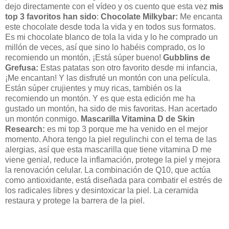
dejo directamente con el vídeo y os cuento que esta vez
mis
top 3 favoritos han sido
:
Chocolate Milkybar
:
Me encanta
este chocolate desde toda la vida y en todos sus formatos.
Es mi chocolate blanco de tola la vida y lo he comprado un
millón de veces, así que sino lo habéis comprado, os lo
recomiendo un montón, ¡Está súper bueno!
Gubblins de
Grefusa
:
Estas patatas son otro favorito desde mi infancia,
¡Me encantan! Y las disfruté un montón con una película.
Están súper crujientes y muy ricas, también os la
recomiendo un montón. Y es que esta edición me ha
gustado un montón, ha sido de mis favoritas. Han acertado
un montón conmigo.
Mascarilla Vitamina D de Skin
Research
:
es mi top 3 porque me ha venido en el mejor
momento. Ahora tengo la piel regulinchi con el tema de las
alergias, así que esta mascarilla que tiene
vitamina D me
viene genial, reduce la inflamación, protege la piel y mejora
la renovación celular. La combinación de Q10, que actúa
como antioxidante, está diseñada para combatir el estrés de
los radicales libres y desintoxicar la piel. La ceramida
restaura y protege la barrera de la piel.