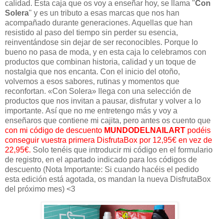
calidad. Esta caja que os voy a enseñar hoy, se llama "
Con
Solera
" y
es un tributo a esas marcas que nos han
acompañado durante generaciones. Aquellas que han
resistido al paso del tiempo sin perder su esencia,
reinventándose sin dejar de ser reconocibles.
Porque lo
bueno no pasa de moda, y en esta caja lo celebramos con
productos que combinan historia, calidad y un toque de
nostalgia que nos encanta.
Con el inicio del otoño,
volvemos a esos sabores, rutinas y momentos que
reconfortan. «Con Solera» llega con una selección de
productos que nos invitan a pausar, disfrutar y volver a lo
importante.
Así que no me entretengo más y voy a
enseñaros que contiene mi cajita, pero antes os cuento que
con mi código de descuento
MUNDODELNAILART
podéis
conseguir vuestra primera DisfrutaBox por 12,95€ en vez de
22,95€.
Solo tenéis que introducir mi código en el formulario
de registro, en el apartado indicado para los códigos de
descuento (Nota Importante: Si cuando hacéis el pedido
esta edición está agotada, os mandan la nueva DisfrutaBox
del próximo mes) <3