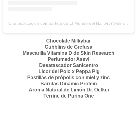
Una publicación compartida de El Mundo del Nail Art (@elmundodelnailart)
Chocolate Milkybar
Gubblins de Grefusa
Mascarilla Vitamina D de Skin Research
Perfumador Asevi
Desatascador Sanicentro
Licor del Polo x Peppa Pig
Pastillas de
própolis
con
miel
y
zinc
Barritas Dinamic Protein
Aroma Natural de Limón Dr. Oetker
Terrine de Purina One