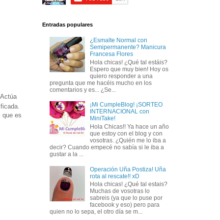
Entradas populares
¿Esmalte Normal con
Semipermanente? Manicura
Francesa Flores
Hola chicas! ¿Qué tal estáis?
Espero que muy bien! Hoy os
quiero responder a una
pregunta que me hacéis mucho en los
comentarios y es... ¿Se...
 Actúa
¡Mi CumpleBlog! ¡SORTEO
ficada.
INTERNACIONAL con
r que es
MiniTake!
Hola Chicas!! Ya hace un año
que estoy con el blog y con
vosotras. ¿Quién me lo iba a
decir? Cuando empecé no sabía si le iba a
gustar a la ...
Operación Uña Postiza! Uña
rota al rescate!! xD
Hola chicas! ¿Qué tal estais?
Muchas de vosotras lo
sabreis (ya que lo puse por
facebook y eso) pero para
quien no lo sepa, el otro día se m...