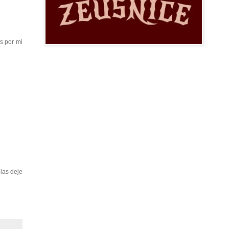
s por mi
las deje