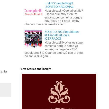
¡¡¡Mi 5°CumpleBlog!!!
¡SORTEO NACIONAL!
Hola chicas! ¿Qué tal estáis?
Espero que muy bien! Yo
estoy super contenta porque
hoy, día 9 de Enero , estoy
otra vez más con vosotras cel...
SORTEO 200 Seguidores
#Elisabeth #Llorca
[CERRADO]
Hola chicas!! Hoy estoy super
contenta porque como ya
sabeis, he llegado a 200
seguidores!! :D Cuando empezé con el blog,
no sabía si la gen...
Live Stories and Insight
canta