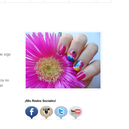
ue sigo
tra no
an
¡Mis Redes Sociales!