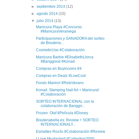
►
septiembre 2014
(12)
►
agosto 2014
(10)
▼
julio 2014
(13)
Manicura Playa #Concurso
#ManicuraVeraniega
Participaciones y GANADORA del sorteo
de Bisuteria...
CosmeticUse #Colaboración
Manicura Barbie #ElisabethLlorca
#Banggood #Konad
Compras en Buyincoins #4
Compras en Dealz #LowCost
Fondo Marino! #RetoVerano
Konad: Stamping Nail Art + Manicura!
#Colaboración
SORTEO INTERNACIONAL con la
colaboración de Banggo...
Frozen: Olaf #Película #Disney
Bisuteriabella.es: Review + SORTEO
INTERNACIONAL!!...
Esmaltes Ros3s #Colaboración #Review
I Love Mustache!! #Collection2000