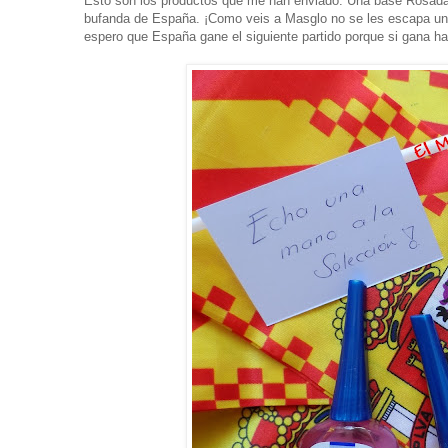
Esto son los productos que me han enviado: Una base Rosada,
bufanda de España. ¡Como veis a Masglo no se les escapa una 
espero que España gane el siguiente partido porque si gana ha