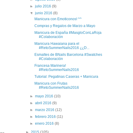
►
julio 2016
(9)
▼
junio 2016
(8)
Manicura con Emoticonos! ^^
Compras y Regalos de Marzo a Mayo
Manicura de España #MasgloConLaRoja
#Colaboración
Manicura Hawaiana para el
#RetoSummerNails2016 ¿¿D...
Esmaltes de BNails Barcelona #Swatches
#Colaboración
Francesa Marinera!
#RetoSummerNails2016
Tutorial: Pegatinas Caseras + Manicura
Manicura con Frutas
#RetoSummerNails2016
►
mayo 2016
(10)
►
abril 2016
(9)
►
marzo 2016
(12)
►
febrero 2016
(11)
►
enero 2016
(8)
►
2015
(105)