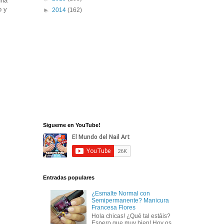
una
o y
►
2014
(162)
Sigueme en YouTube!
Entradas populares
¿Esmalte Normal con
Semipermanente? Manicura
Francesa Flores
Hola chicas! ¿Qué tal estáis?
Espero que muy bien! Hoy os