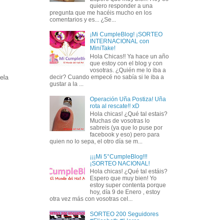
quiero responder a una
pregunta que me hacéis mucho en los
comentarios y es... ¿Se...
¡Mi CumpleBlog! ¡SORTEO
INTERNACIONAL con
MiniTake!
Hola Chicas!! Ya hace un año
que estoy con el blog y con
vosotras. ¿Quién me lo iba a
ela
decir? Cuando empecé no sabía si le iba a
gustar a la ...
Operación Uña Postiza! Uña
rota al rescate!! xD
Hola chicas! ¿Qué tal estais?
Muchas de vosotras lo
sabreis (ya que lo puse por
facebook y eso) pero para
quien no lo sepa, el otro día se m...
¡¡¡Mi 5°CumpleBlog!!!
¡SORTEO NACIONAL!
Hola chicas! ¿Qué tal estáis?
Espero que muy bien! Yo
estoy super contenta porque
hoy, día 9 de Enero , estoy
otra vez más con vosotras cel...
SORTEO 200 Seguidores