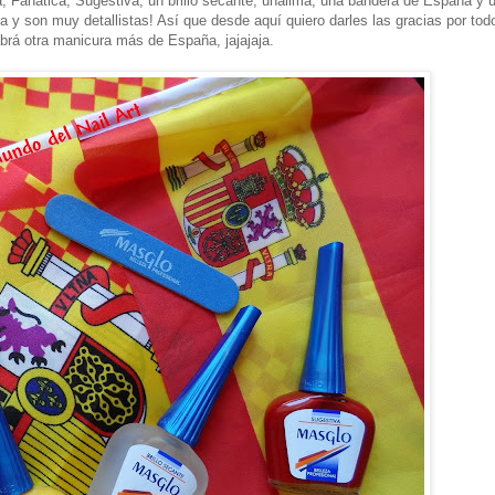
 Fanática, Sugestiva, un brillo secante, unalima, una bandera de España y 
y son muy detallistas! Así que desde aquí quiero darles las gracias por tod
brá otra manicura más de España, jajajaja.