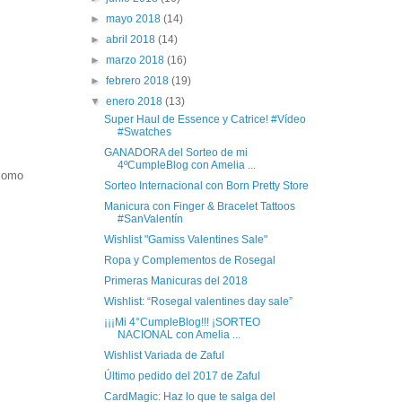
►
mayo 2018
(14)
►
abril 2018
(14)
►
marzo 2018
(16)
►
febrero 2018
(19)
▼
enero 2018
(13)
Super Haul de Essence y Catrice! #Vídeo
#Swatches
GANADORA del Sorteo de mi
4ºCumpleBlog con Amelia ...
 como
Sorteo Internacional con Born Pretty Store
Manicura con Finger & Bracelet Tattoos
#SanValentín
Wishlist "Gamiss Valentines Sale"
Ropa y Complementos de Rosegal
Primeras Manicuras del 2018
Wishlist: “Rosegal valentines day sale”
¡¡¡Mi 4°CumpleBlog!!! ¡SORTEO
NACIONAL con Amelia ...
Wishlist Variada de Zaful
Último pedido del 2017 de Zaful
CardMagic: Haz lo que te salga del