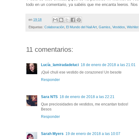
todo en un comentario, ya sabéis que me encanta leeros. Nos 
en
19:18
Etiquetas:
Colaboración
,
El Mundo del Nail Art
,
Gamiss
,
Vestidos
,
Wishlist
11 comentarios:
Lucía_lamiradadeluci
18 de enero de 2018 a las 21:01
¡Qué chuli ese vestido de corazones! Un besote
Responder
Sara NTS
18 de enero de 2018 a las 22:21
Que preciosidades de vestidos, me encantan todos!
Besos
Responder
Sarah Myers
19 de enero de 2018 a las 10:07