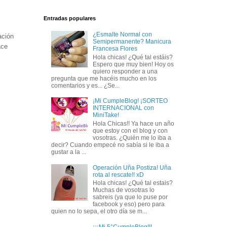
Entradas populares
¿Esmalte Normal con
ación
Semipermanente? Manicura
ace
Francesa Flores
Hola chicas! ¿Qué tal estáis?
Espero que muy bien! Hoy os
quiero responder a una
pregunta que me hacéis mucho en los
comentarios y es... ¿Se...
¡Mi CumpleBlog! ¡SORTEO
INTERNACIONAL con
MiniTake!
Hola Chicas!! Ya hace un año
que estoy con el blog y con
vosotras. ¿Quién me lo iba a
decir? Cuando empecé no sabía si le iba a
gustar a la ...
Operación Uña Postiza! Uña
rota al rescate!! xD
Hola chicas! ¿Qué tal estais?
Muchas de vosotras lo
sabreis (ya que lo puse por
facebook y eso) pero para
quien no lo sepa, el otro día se m...
¡¡¡Mi 5°CumpleBlog!!!