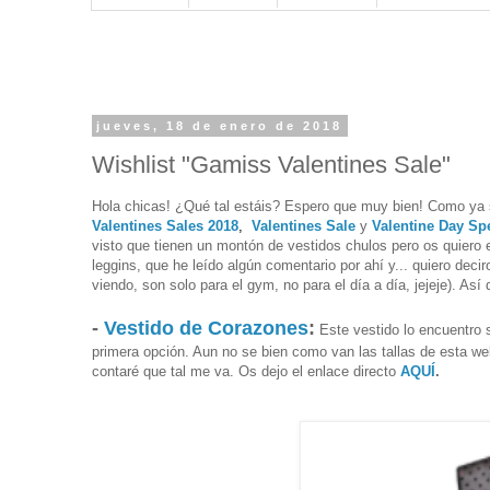
jueves, 18 de enero de 2018
Wishlist "Gamiss Valentines Sale"
Hola chicas! ¿Qué tal estáis? Espero que muy bien! Como ya 
Valentines Sales 2018
,
Valentines Sale
y
Valentine Day Sp
visto que tienen un montón de vestidos chulos pero os quiero
leggins, que he
leído
algún
comentario por
ahí
y... quiero deci
viendo, son solo para el gym, no para el día a día, jejeje). As
-
Vestido de Corazones
:
Este vestido lo encuentro s
primera opción. Aun no se bien como van las tallas de esta w
contaré que tal me va. Os dejo el enlace directo
AQUÍ
.