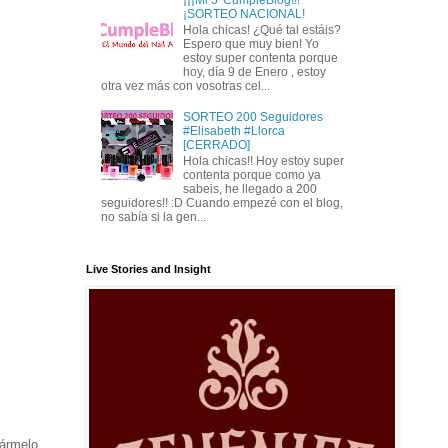
¡SORTEO NACIONAL!
Hola chicas! ¿Qué tal estáis?
Espero que muy bien! Yo
estoy super contenta porque
hoy, día 9 de Enero , estoy
otra vez más con vosotras cel...
SORTEO 200 Seguidores
#Elisabeth #Llorca
[CERRADO]
Hola chicas!! Hoy estoy super
contenta porque como ya
sabeis, he llegado a 200
seguidores!! :D Cuando empezé con el blog,
no sabía si la gen...
Live Stories and Insight
jármelo