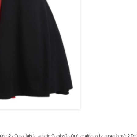
estidos? ¿Conocíais la web de Gamiss? ¿Qué vestido os ha gustado más? De