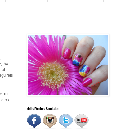
o:
 y he
 el
eguiréis
es mi
ue os
¡Mis Redes Sociales!