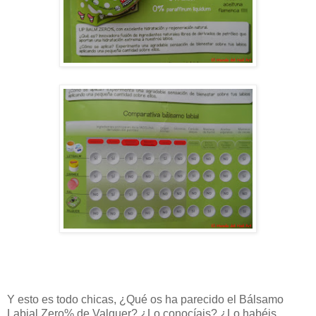
Y esto es todo chicas, ¿Qué os ha parecido el Bálsamo
Labial Zero% de Valquer? ¿Lo conocíais? ¿Lo habéis